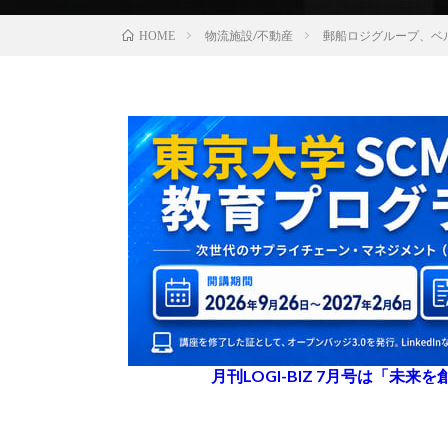
物流施設/不動産
郵船ロジグループ、ベ
HOME
月刊LOGI-BIZ 7月号は「未