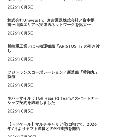
2026年8月5日
株式会社Univearth、倉吉運送株式会社と資本提
携〜山陰エリアへ実運送ネットワークを拡大〜
2026年8月5日
川崎重工業／ばら積運搬船「ARISTOS II」の引き渡
し
2026年8月5日
フジトランスコーポレーション／新造船「蓉翔丸」
就航
2026年8月5日
ネバーマイル：TGR Haas F1 Teamとのパートナー
シップ契約を締結しました
2026年8月5日
【トドケール】マルチキャリア化に向けて、2026
年7月よりヤマト運輸とのAPI連携を開始
2026年7月30日