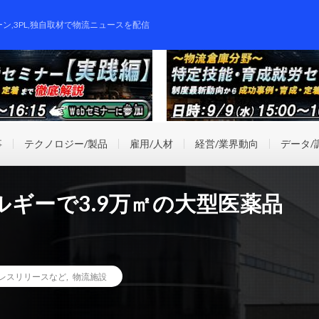
ーン,3PL,独自取材で物流ニュースを配信
事
テクノロジー/製品
雇用/人材
経営/業界動向
データ/
ギーで3.9万㎡の大型医薬品
レスリリースなど
,
物流施設