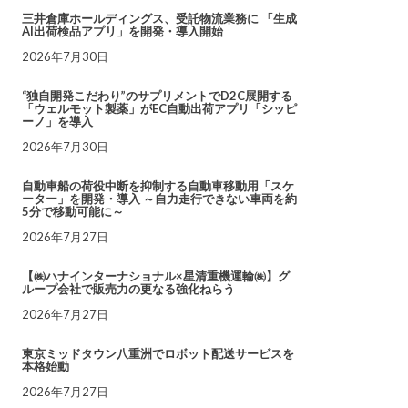
三井倉庫ホールディングス、受託物流業務に 「生成
AI出荷検品アプリ」を開発・導入開始
2026年7月30日
“独自開発こだわり”のサプリメントでD2C展開する
「ウェルモット製薬」がEC自動出荷アプリ「シッピ
ーノ」を導入
2026年7月30日
自動車船の荷役中断を抑制する自動車移動用「スケ
ーター」を開発・導入 ～自力走行できない車両を約
5分で移動可能に～
2026年7月27日
【㈱ハナインターナショナル×星清重機運輸㈱】グ
ループ会社で販売力の更なる強化ねらう
2026年7月27日
東京ミッドタウン八重洲でロボット配送サービスを
本格始動
2026年7月27日