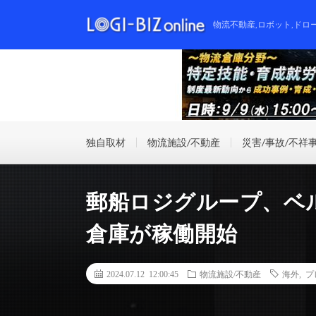
物流不動産,ロボット,ドロ
独自取材
物流施設/不動産
災害/事故/不祥
郵船ロジグループ、ベル
倉庫が稼働開始
2024.07.12 12:00:45
物流施設/不動産
海外
,
プ