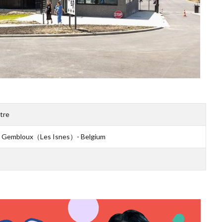
tre
ark Gembloux（Les Isnes）- Belgium