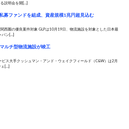
る説明会を開[…]
象私募ファンドを組成、資産規模1兆円超見込む
関西圏の優良案件対象 GLPは10月19日、物流施設を対象とした日本最
パン[…]
のマルチ型物流施設が竣工
ービス大手クッシュマン・アンド・ウェイクフィールド（C&W）は2月
[…]