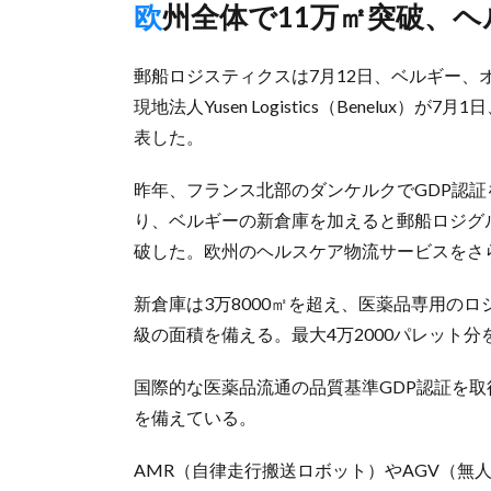
欧州全体で11万㎡突破、
郵船ロジスティクスは7月12日、ベルギー、
現地法人Yusen Logistics（Benelu
表した。
昨年、フランス北部のダンケルクでGDP認
り、ベルギーの新倉庫を加えると郵船ロジグ
破した。欧州のヘルスケア物流サービスをさ
新倉庫は3万8000㎡を超え、医薬品専用の
級の面積を備える。最大4万2000パレット分
国際的な医薬品流通の品質基準GDP認証を取得
を備えている。
AMR（自律走行搬送ロボット）やAGV（無