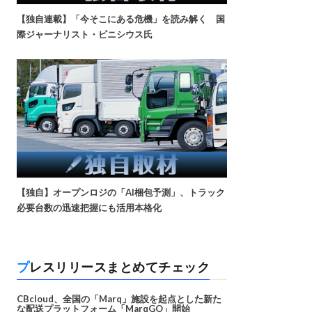
【独自連載】「今そこにある危機」を読み解く 国
際ジャーナリスト・ビニシウス氏
【独自】オープンロジの「AI梱包予測」、トラック
必要台数の迅速把握にも活用本格化
プレスリリースまとめてチェック
CBcloud、全国の「Marq」施設を起点とした新た
な配送プラットフォーム「MarqGO」開始