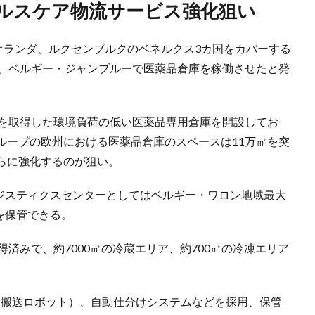
ヘルスケア物流サービス強化狙い
オランダ、ルクセンブルクのベネルクス3カ国をカバーする
x）が7月1日、ベルギー・ジャンブルーで医薬品倉庫を稼働させたと発
証を取得した環境負荷の低い医薬品専用倉庫を開設してお
ループの欧州における医薬品倉庫のスペースは11万㎡を突
らに強化するのが狙い。
ロジスティクスセンターとしてはベルギー・ワロン地域最大
を保管できる。
済みで、約7000㎡の冷蔵エリア、約700㎡の冷凍エリア
人搬送ロボット）、自動仕分けシステムなどを採用、保管