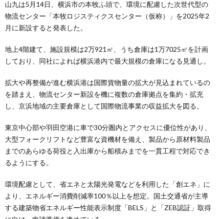
山九は5月14日、横浜市の本牧ふ頭で、環境に配慮した次世代型の
物流センター「本牧ロジスティクスセンター（仮称）」を2025年2
月に新設すると発表した。
地上4階建て、施設規模は2万921㎡、うち倉庫は1万7025㎡を計画
しており、同社によれば横浜港内で最大規模の倉庫になる見通し。
拡大や再整備が進む横浜港は国際貨物量の拡大が見込まれているの
を踏まえ、物流センター新設を機に複数の倉庫拠点を集約・拡充
し、京浜地域の主要倉庫として国際物流事業の収益拡大を図る。
東京中心部や羽田空港に車で30分圏内とアクセスに優位性があり、
大型フォークリフトなど豊富な資機材を備え、製品から原材料製品
までのあらゆる荷役と入出庫から船積みまでを一貫工程で対応でき
るようにする。
環境配慮として、省エネと太陽光発電などを利用した「創エネ」に
より、エネルギー消費削減率100％以上を想定。国土交通省が主導
する建築物省エネルギー性能表示制度「BELS」と「ZEB認証」取得