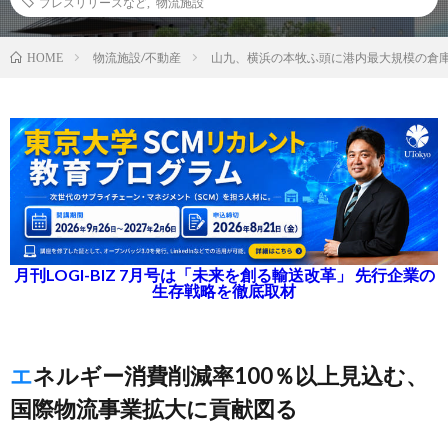
プレスリリースなど
,
物流施設
物流施設/不動産
山九、横浜の本牧ふ頭に港内最大規模の倉
HOME
月刊LOGI-BIZ 7月号は「未来を創る輸送改革」 先行企業の
生存戦略を徹底取材
エネルギー消費削減率100％以上見込む、
国際物流事業拡大に貢献図る