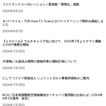
フジトランスコーポレーション／新造船「蓉翔丸」就航
2026年8月5日
ネバーマイル：TGR Haas F1 Teamとのパートナーシップ契約を締結しま
した
2026年8月5日
【トドケール】マルチキャリア化に向けて、2026年7月よりヤマト運輸
とのAPI連携を開始
2026年7月30日
JR貨物／お盆休み期間の貨物列車の運転計画について
2026年7月30日
にしてつドイツ現地法人 シュツットガルト事務所移転のご案内
2026年7月30日
NCA／日本発国際航空貨物燃油サーチャージ適用額のお知らせ（2026年
8月1日適用 改定）
2026年7月30日