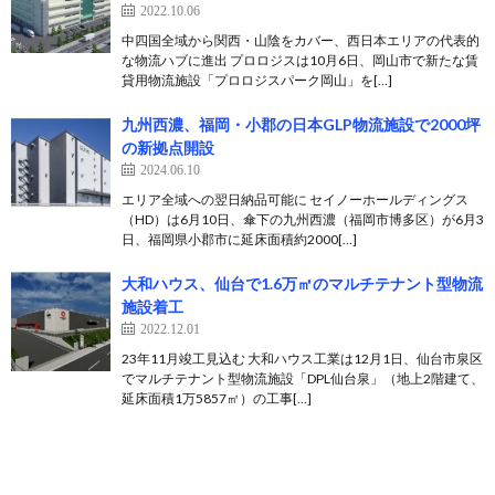
2022.10.06
中四国全域から関西・山陰をカバー、西日本エリアの代表的
な物流ハブに進出 プロロジスは10月6日、岡山市で新たな賃
貸用物流施設「プロロジスパーク岡山」を[…]
九州西濃、福岡・小郡の日本GLP物流施設で2000坪
の新拠点開設
2024.06.10
エリア全域への翌日納品可能に セイノーホールディングス
（HD）は6月10日、傘下の九州西濃（福岡市博多区）が6月3
日、福岡県小郡市に延床面積約2000[…]
大和ハウス、仙台で1.6万㎡のマルチテナント型物流
施設着工
2022.12.01
23年11月竣工見込む 大和ハウス工業は12月1日、仙台市泉区
でマルチテナント型物流施設「DPL仙台泉」（地上2階建て、
延床面積1万5857㎡）の工事[…]