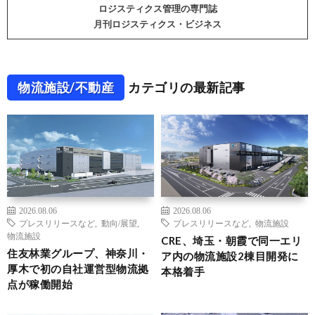
ロジスティクス管理の専門誌
月刊ロジスティクス・ビジネス
物流施設/不動産
カテゴリの最新記事
2026.08.06
2026.08.06
プレスリリースなど
,
動向/展望
,
プレスリリースなど
,
物流施設
物流施設
CRE、埼玉・朝霞で同一エリ
住友林業グループ、神奈川・
ア内の物流施設2棟目開発に
厚木で初の自社運営型物流拠
本格着手
点が稼働開始