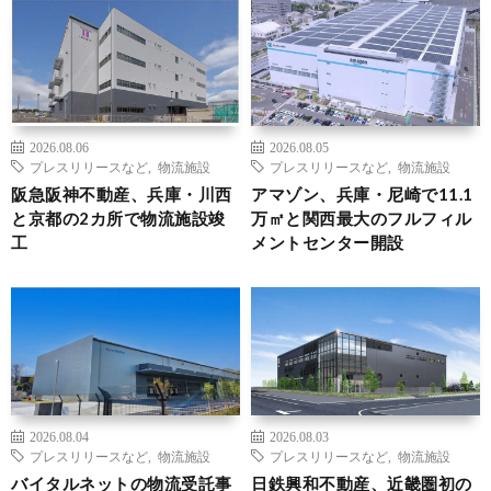
2026.08.06
2026.08.05
プレスリリースなど
,
物流施設
プレスリリースなど
,
物流施設
阪急阪神不動産、兵庫・川西
アマゾン、兵庫・尼崎で11.1
と京都の2カ所で物流施設竣
万㎡と関西最大のフルフィル
工
メントセンター開設
2026.08.04
2026.08.03
プレスリリースなど
,
物流施設
プレスリリースなど
,
物流施設
バイタルネットの物流受託事
日鉄興和不動産、近畿圏初の