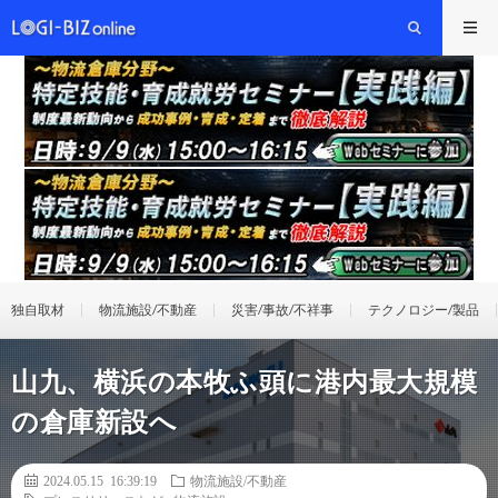
独自取材
物流施設/不動産
災害/事故/不祥事
テクノロジー/製品
山九、横浜の本牧ふ頭に港内最大規模
の倉庫新設へ
2024.05.15 16:39:19
物流施設/不動産