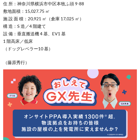
住 所：神奈川県横浜市中区本牧ふ頭 9-88
敷地面積：15,027.75 ㎡
施 設 面 積：20,921 ㎡（倉庫 17,025 ㎡）
構 造：S 造／4 階建て
設 備：垂直搬送機 4 基、EV1 基
1 階高床／低床
（ドッグレベラー10 基）
（藤原秀行）