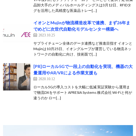
品卸大手のメディパルホールディングスは3月12日、RFIDタ
グを活用した高精度な医薬品トレー[…]
イオンとMujinが物流構造改革で連携、まず26年ま
でめどに次世代自動化モデルセンター構築へ
2023.10.25
サプライチェーン全体のデータ連携など推進目指す イオンと
Mujinは10月25日、イオングループが運営している物流ネッ
トワークの自動化に向け、技術面で[…]
[PR]ローカル5Gで一段上の自動化を実現、機器の大
量運用やAR/VRによる作業支援も
2020.10.12
ローカル5Gの導入コストを大幅に低減 実証実験から運用ま
で物流DXをサポート APRESIA Systems 株式会社 Wi-Fiと何が
違うのか ロー[…]