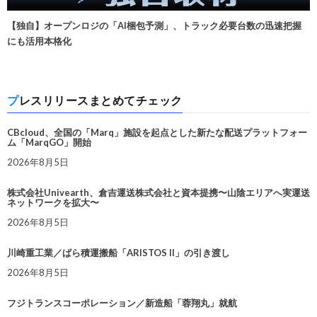
【独自】オープンロジの「AI梱包予測」、トラック必要台数の迅速把握
にも活用本格化
プレスリリースまとめてチェック
CBcloud、全国の「Marq」施設を起点とした新たな配送プラットフォー
ム「MarqGO」開始
2026年8月5日
株式会社Univearth、倉吉運送株式会社と資本提携〜山陰エリアへ実運送
ネットワークを拡大〜
2026年8月5日
川崎重工業／ばら積運搬船「ARISTOS II」の引き渡し
2026年8月5日
フジトランスコーポレーション／新造船「蓉翔丸」就航