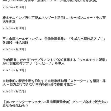
JAL／2026年8月前半 燃油サーチャージ適用額のお知らせ(変更)
2026年7月30日
椿本チエイン／再生可能エネルギーを活用し、カーボンニュートラル実
現を加速
2026年7月30日
三井倉庫ホールディングス、受託物流業務に 「生成AI出荷検品アプリ」
を開発・導入開始
2026年7月30日
“独自開発こだわり”のサプリメントでD2C展開する「ウェルモット製薬」
がEC自動出荷アプリ「シッピーノ」を導入
2026年7月30日
自動車船の荷役中断を抑制する自動車移動用「スケーター」を開発・導
入 ～自力走行できない車両を約5分で移動可能に～
2026年7月27日
【㈱ハナインターナショナル×星清重機運輸㈱】グループ会社で販売力の
更なる強化ねらう