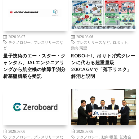
2026.08.07
2026.08.06
テクノロジー
,
プレスリリースな
プレスリリースなど
,
ロボット
,
ど
動向/展望
量子技術のエー・スター・ク
ROBO-HI、吊り下げ式クレー
ォンタム、JALエンジニアリ
ンに代わる超重量級
ングから航空機の故障予測分
200tAGVで「落下リスク」
析基盤構築を受託
解消と説明
2026.08.06
2026.08.06
テクノロジー
,
プレスリリースな
テクノロジー
,
動向/展望
,
記者会