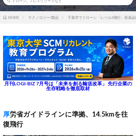
ドローン
,
プレスリリースなど
テクノロジー/製品
千葉市でドローン「レベル3飛行」医薬品
HOME
月刊LOGI-BIZ 7月号は「未来を創る輸送改革」 先行企業の
生存戦略を徹底取材
厚労省ガイドラインに準拠、14.5kmを往
復飛行