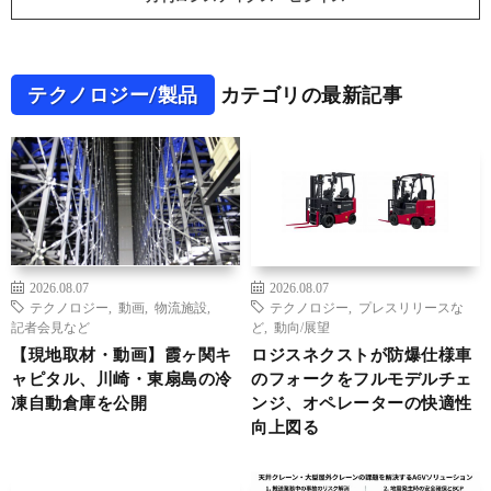
テクノロジー/製品
カテゴリの最新記事
2026.08.07
2026.08.07
テクノロジー
,
動画
,
物流施設
,
テクノロジー
,
プレスリリースな
記者会見など
ど
,
動向/展望
【現地取材・動画】霞ヶ関キ
ロジスネクストが防爆仕様車
ャピタル、川崎・東扇島の冷
のフォークをフルモデルチェ
凍自動倉庫を公開
ンジ、オペレーターの快適性
向上図る