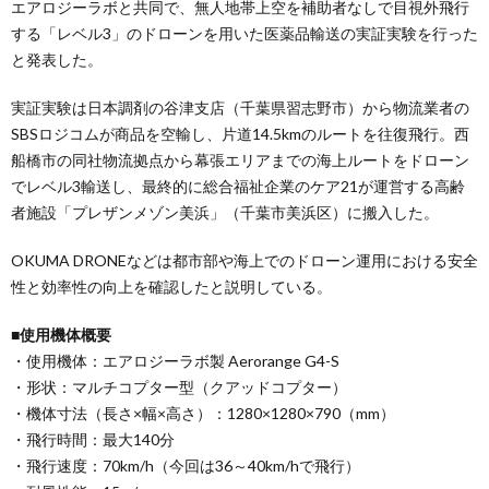
エアロジーラボと共同で、無人地帯上空を補助者なしで目視外飛行
する「レベル3」のドローンを用いた医薬品輸送の実証実験を行った
と発表した。
実証実験は日本調剤の谷津支店（千葉県習志野市）から物流業者の
SBSロジコムが商品を空輸し、片道14.5kmのルートを往復飛行。西
船橋市の同社物流拠点から幕張エリアまでの海上ルートをドローン
でレベル3輸送し、最終的に総合福祉企業のケア21が運営する高齢
者施設「プレザンメゾン美浜」（千葉市美浜区）に搬入した。
OKUMA DRONEなどは都市部や海上でのドローン運用における安全
性と効率性の向上を確認したと説明している。
■使用機体概要
・使用機体：エアロジーラボ製 Aerorange G4-S
・形状：マルチコプター型（クアッドコプター）
・機体寸法（長さ×幅×高さ）：1280×1280×790（mm）
・飛行時間：最大140分
・飛行速度：70km/h（今回は36～40km/hで飛行）