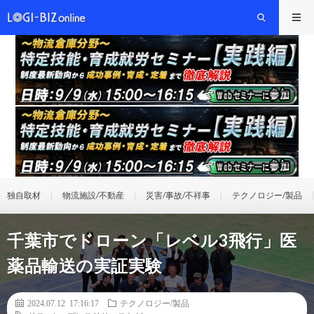
独自取材
物流施設/不動産
災害/事故/不祥事
テクノロジー/製品
千葉市でドローン「レベル3飛行」医
薬品輸送の実証実験
2024.07.12 17:16:17
テクノロジー/製品