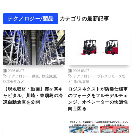
テクノロジー/製品
カテゴリの最新記事
2026.08.07
2026.08.07
テクノロジー
,
動画
,
物流施設
,
テクノロジー
,
プレスリリースな
記者会見など
ど
,
動向/展望
【現地取材・動画】霞ヶ関キ
ロジスネクストが防爆仕様車
ャピタル、川崎・東扇島の冷
のフォークをフルモデルチェ
凍自動倉庫を公開
ンジ、オペレーターの快適性
向上図る