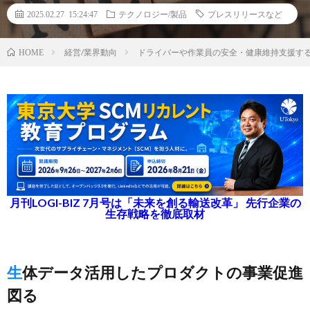
2025.02.27 15:24:47
テクノロジー/製品
プレスリリースなど
経営/業界動向
ドライバーや作業員の安全・健康維持支援するe
HOME
月刊LOGI-BIZ 7月号は「未来を創る輸送改革」 先行企業の
生存戦略を徹底取材
生体データ活用したプロダクトの事業促進
図る