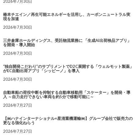
2026年7月30日
椿本チエイン／再生可能エネルギーを活用し、カーボンニュートラル実
現を加速
2026年7月30日
三井倉庫ホールディングス、受託物流業務に 「生成AI出荷検品アプリ」
を開発・導入開始
2026年7月30日
“独自開発こだわり”のサプリメントでD2C展開する「ウェルモット製薬」
がEC自動出荷アプリ「シッピーノ」を導入
2026年7月30日
自動車船の荷役中断を抑制する自動車移動用「スケーター」を開発・導
入 ～自力走行できない車両を約5分で移動可能に～
2026年7月27日
【㈱ハナインターナショナル×星清重機運輸㈱】グループ会社で販売力の
更なる強化ねらう
2026年7月27日