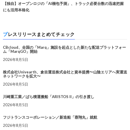
【独自】オープンロジの「AI梱包予測」、トラック必要台数の迅速把握
にも活用本格化
プレスリリースまとめてチェック
CBcloud、全国の「Marq」施設を起点とした新たな配送プラットフォー
ム「MarqGO」開始
2026年8月5日
株式会社Univearth、倉吉運送株式会社と資本提携〜山陰エリアへ実運送
ネットワークを拡大〜
2026年8月5日
川崎重工業／ばら積運搬船「ARISTOS II」の引き渡し
2026年8月5日
フジトランスコーポレーション／新造船「蓉翔丸」就航
2026年8月5日