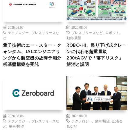
2026.08.07
2026.08.06
テクノロジー
,
プレスリリースな
プレスリリースなど
,
ロボット
,
ど
動向/展望
量子技術のエー・スター・ク
ROBO-HI、吊り下げ式クレー
ォンタム、JALエンジニアリ
ンに代わる超重量級
ングから航空機の故障予測分
200tAGVで「落下リスク」
析基盤構築を受託
解消と説明
2026.08.06
2026.08.06
テクノロジー
,
プレスリリースな
テクノロジー
,
動向/展望
,
記者会
ど
,
動向/展望
見など