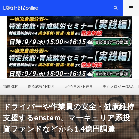
独自取材
物流施設/不動産
災害/事故/不祥事
テクノロジー/製品
ドライバーや作業員の安全・健康維持
支援するenstem、マーキュリア系投
資ファンドなどから1.4億円調達