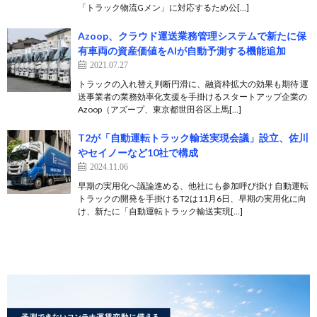
「トラック物流Gメン」に対応するため公[…]
Azoop、クラウド運送業務管理システムで新たに保
有車両の資産価値をAIが自動予測する機能追加
2021.07.27
トラックの入れ替え判断円滑に、融資枠拡大の効果も期待 運
送事業者の業務効率化支援を手掛けるスタートアップ企業の
Azoop（アズープ、東京都世田谷区上馬[…]
T2が「自動運転トラック輸送実現会議」設立、佐川
やセイノーなど10社で構成
2024.11.06
早期の実用化へ議論進める、他社にも参加呼び掛け 自動運転
トラックの開発を手掛けるT2は11月6日、早期の実用化に向
け、新たに「自動運転トラック輸送実現[…]