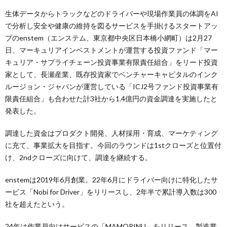
生体データからトラックなどのドライバーや現場作業員の体調をAI
で分析し安全や健康の維持を図るサービスを手掛けるスタートアッ
プのenstem（エンステム、東京都中央区日本橋小網町）は2月27
日、マーキュリアインベストメントが運営する投資ファンド「マー
キュリア・サプライチェーン投資事業有限責任組合」をリード投資
家として、長瀬産業、既存投資家でベンチャーキャピタルのインク
ルージョン・ジャパンが運営している「ICJ2号ファンド投資事業有
限責任組合」も合わせた計3社から1.4億円の資金調達を実施したと
発表した。
調達した資金はプロダクト開発、人材採用・育成、マーケティング
に充て、事業拡大を目指す。今回のラウンドは1stクローズと位置付
け、2ndクローズに向けて、調達を継続する。
enstemは2019年6月創業。22年6月にドライバー向けに特化したサ
ービス「Nobi for Driver」をリリースし、2年半で累計導入数は300
社を超えたという。
24年は作業員向けサービスの「MAMORINU」をリリース。製造業