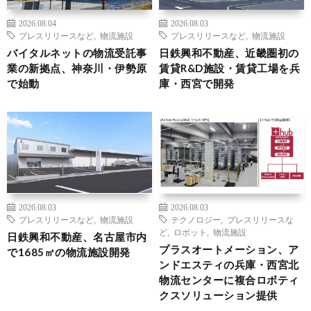
2026.08.04
2026.08.03
プレスリリースなど
,
物流施設
プレスリリースなど
,
物流施設
バイタルネットの物流受託事
日鉄興和不動産、近畿圏初の
業の新拠点、神奈川・伊勢原
賃貸R&D施設・賃貸工場を兵
で始動
庫・西宮で開発
2026.08.03
2026.08.03
プレスリリースなど
,
物流施設
テクノロジー
,
プレスリリースな
ど
,
ロボット
,
物流施設
日鉄興和不動産、名古屋市内
プラスオートメーション、ア
で1685㎡の物流施設開発
ンドエスティの兵庫・西宮北
物流センターに複合ロボティ
クスソリューション提供