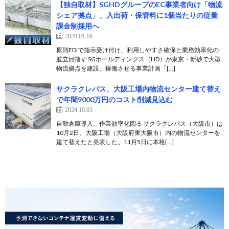
【独自取材】SGHDグループのEC事業者向け「物流
シェア拠点」、入出荷・保管料に1個当たりの従量
課金制採用へ
2020.01.16
原則EDIで指示受け付け、利用しやすさ確保と業務効率化の
並立目指す SGホールディングス（HD）が東京・新砂で大型
物流拠点を建設、稼働させる事業計画「[…]
サクラクレパス、大阪工場内物流センター建て替え
で年間9000万円のコスト削減見込む
2024.10.03
自動倉庫導入、作業効率化図る サクラクレパス（大阪市）は
10月2日、大阪工場（大阪府東大阪市）内の物流センターを
建て替えたと発表した。11月5日に本格[…]