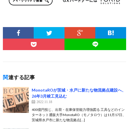
関連する記事
MonotaROが茨城・水戸に新たな物流拠点建設へ、
26年3月竣工見込む
2022.11.18
400億円投じ、出荷・在庫保管能力増強図る 工具などのイン
ターネット通販大手MonotaRO（モノタロウ）は11月17日、
茨城県水戸市に新たな物流拠点[…]