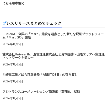
にも活用本格化
プレスリリースまとめてチェック
CBcloud、全国の「Marq」施設を起点とした新たな配送プラットフォー
ム「MarqGO」開始
2026年8月5日
株式会社Univearth、倉吉運送株式会社と資本提携〜山陰エリアへ実運送
ネットワークを拡大〜
2026年8月5日
川崎重工業／ばら積運搬船「ARISTOS II」の引き渡し
2026年8月5日
フジトランスコーポレーション／新造船「蓉翔丸」就航
2026年8月5日