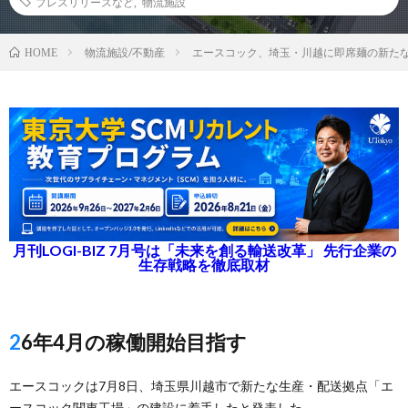
プレスリリースなど
,
物流施設
物流施設/不動産
エースコック、埼玉・川越に即席麺の新た
HOME
月刊LOGI-BIZ 7月号は「未来を創る輸送改革」 先行企業の
生存戦略を徹底取材
26年4月の稼働開始目指す
エースコックは7月8日、埼玉県川越市で新たな生産・配送拠点「エ
ースコック関東工場」の建設に着手したと発表した。