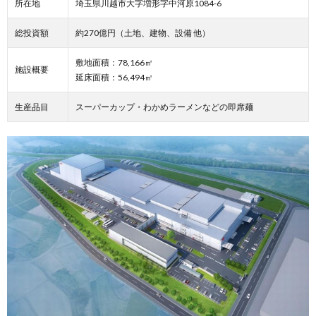
所在地
埼玉県川越市大字増形字中河原1084-6
総投資額
約270億円（土地、建物、設備 他）
敷地面積：78,166㎡
施設概要
延床面積：56,494㎡
生産品目
スーパーカップ・わかめラーメンなどの即席麺