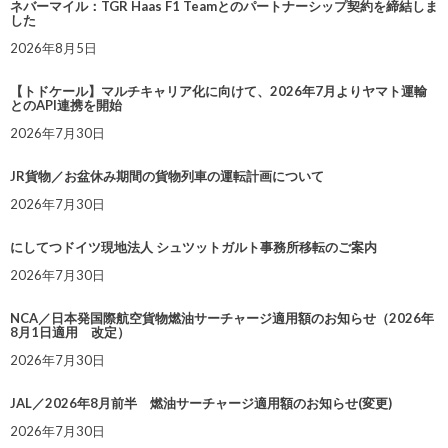
ネバーマイル：TGR Haas F1 Teamとのパートナーシップ契約を締結しま
した
2026年8月5日
【トドケール】マルチキャリア化に向けて、2026年7月よりヤマト運輸
とのAPI連携を開始
2026年7月30日
JR貨物／お盆休み期間の貨物列車の運転計画について
2026年7月30日
にしてつドイツ現地法人 シュツットガルト事務所移転のご案内
2026年7月30日
NCA／日本発国際航空貨物燃油サーチャージ適用額のお知らせ（2026年
8月1日適用 改定）
2026年7月30日
JAL／2026年8月前半 燃油サーチャージ適用額のお知らせ(変更)
2026年7月30日