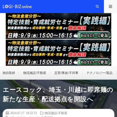
独自取材
物流施設/不動産
災害/事故/不祥事
テクノロジー/製品
エースコック、埼玉・川越に即席麺の
新たな生産・配送拠点を開設へ
2024.07.17 18:52:53
物流施設/不動産