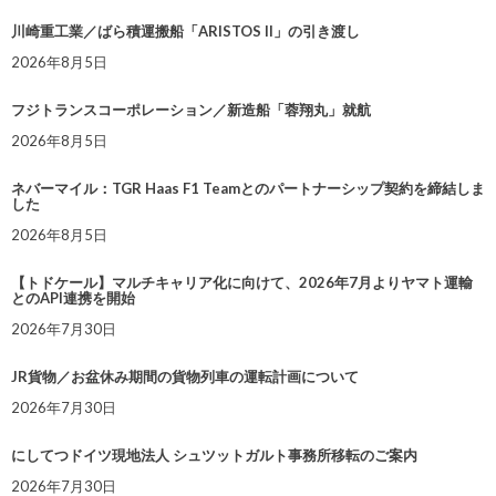
川崎重工業／ばら積運搬船「ARISTOS II」の引き渡し
2026年8月5日
フジトランスコーポレーション／新造船「蓉翔丸」就航
2026年8月5日
ネバーマイル：TGR Haas F1 Teamとのパートナーシップ契約を締結しま
した
2026年8月5日
【トドケール】マルチキャリア化に向けて、2026年7月よりヤマト運輸
とのAPI連携を開始
2026年7月30日
JR貨物／お盆休み期間の貨物列車の運転計画について
2026年7月30日
にしてつドイツ現地法人 シュツットガルト事務所移転のご案内
2026年7月30日