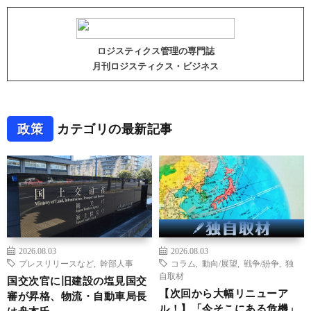
ロジスティクス管理の専門誌
月刊ロジスティクス・ビジネス
政策
カテゴリの最新記事
2026.08.03
2026.08.03
プレスリリースなど
,
幹部人事
コラム
,
動向/展望
,
戦争/紛争
,
独
自取材
国交次官に旧建設の塩見国交
【次回から大幅リニューア
審が昇格、物流・自動車局長
ル！】「今そこにある危機」
は舟本氏