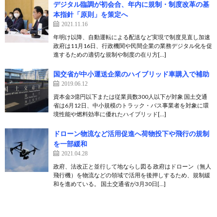
デジタル臨調が初会合、年内に規制・制度改革の基
本指針「原則」を策定へ
2021.11.16
年明け以降、自動運転による配送など実現で制度見直し加速
政府は11月16日、行政機関や民間企業の業務デジタル化を促
進するための適切な規制や制度の在り方[…]
国交省が中小運送企業のハイブリッド車購入で補助
2019.06.12
資本金3億円以下または従業員数300人以下が対象 国土交通
省は6月12日、中小規模のトラック・バス事業者を対象に環
境性能や燃料効率に優れたハイブリッド[…]
ドローン物流など活用促進へ荷物投下や飛行の規制
を一部緩和
2021.04.28
政府、法改正と並行して地ならし図る 政府はドローン（無人
飛行機）を物流などの領域で活用を後押しするため、規制緩
和を進めている。 国土交通省が3月30日[…]