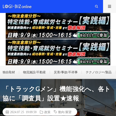
独自取材
物流施設/不動産
災害/事故/不祥事
テクノロジー/製品
「トラックGメン」機能強化へ、各ト
協に「調査員」設置★速報
2024.07.25 19:09:59
政策
動向/展望