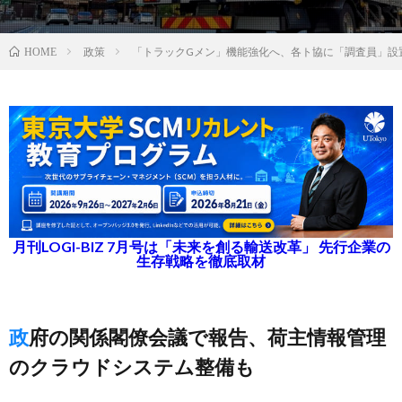
政策
「トラックGメン」機能強化へ、各ト協に「調査員」設
HOME
月刊LOGI-BIZ 7月号は「未来を創る輸送改革」 先行企業の
生存戦略を徹底取材
政府の関係閣僚会議で報告、荷主情報管理
のクラウドシステム整備も