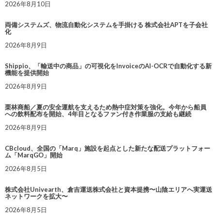
2026年8月10日
両備システムズ、物流自動化システムを手掛ける 株式会社APTを子会社
化
2026年8月9日
Shippio、「輸送中の商品」の可視化をInvoiceのAI-OCRで自動化する新
機能を提供開始
2026年8月9日
栗林商船／夏の安全運航を支えるため熱中症対策を強化。今年から船員
への飲料配布を開始、4年目となるファン付き作業服の支給も継続
2026年8月9日
CBcloud、全国の「Marq」施設を起点とした新たな配送プラットフォー
ム「MarqGO」開始
2026年8月5日
株式会社Univearth、倉吉運送株式会社と資本提携〜山陰エリアへ実運送
ネットワークを拡大〜
2026年8月5日