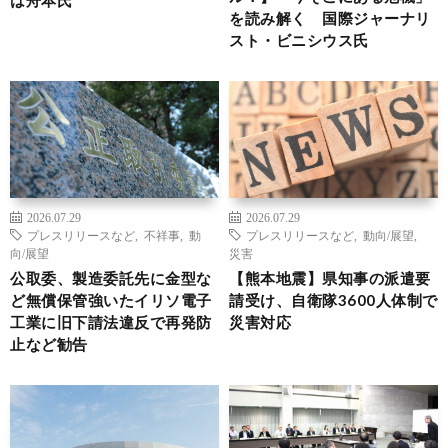
を読み解く 国際ジャーナリ
スト・ビニシウス氏
2026.07.29
2026.07.29
プレスリリースなど
,
不祥事
,
動
プレスリリースなど
,
動向/展望
,
向/展望
災害
公取委、製造委託先に金型な
【熊本地震】県知事の派遣要
ど無償保管強いたイリソ電子
請受け、自衛隊3600人体制で
工業に旧下請法違反で再発防
災害対応
止など勧告