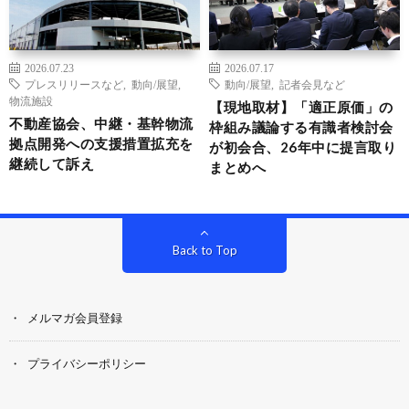
2026.07.23
2026.07.17
プレスリリースなど
,
動向/展望
,
動向/展望
,
記者会見など
物流施設
【現地取材】「適正原価」の
不動産協会、中継・基幹物流
枠組み議論する有識者検討会
拠点開発への支援措置拡充を
が初会合、26年中に提言取り
継続して訴え
まとめへ
Back to Top
メルマガ会員登録
プライバシーポリシー