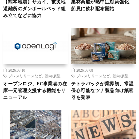
【熊本地震】サカイ、被災地
栗林商船が熱中症対策強化、
避難所のダンボールベッド組
船員に飲料配布開始
み立てなどに協力
2026.08.10
2026.08.08
プレスリリースなど
,
動向/展望
プレスリリースなど
,
動向/展望
オープンロジ、EC事業者の在
テトラパックが業界初、常温
庫一元管理支援する機能をリ
保存可能なツナ製品向け紙容
ニューアル
器を発表