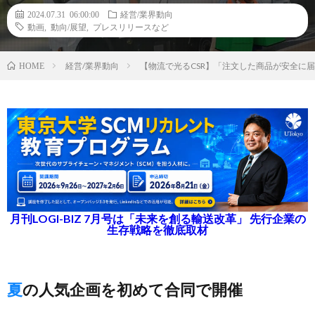
2024.07.31 06:00:00
経営/業界動向
動画
,
動向/展望
,
プレスリリースなど
経営/業界動向
【物流で光るCSR】「注文した商品が安全に
HOME
月刊LOGI-BIZ 7月号は「未来を創る輸送改革」 先行企業の
生存戦略を徹底取材
夏の人気企画を初めて合同で開催