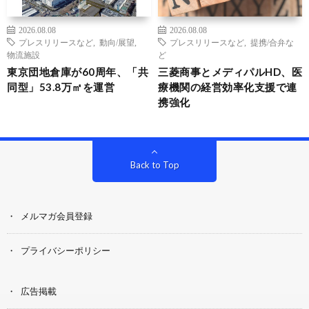
2026.08.08
2026.08.08
プレスリリースなど
,
動向/展望
,
プレスリリースなど
,
提携/合弁な
物流施設
ど
東京団地倉庫が60周年、「共
三菱商事とメディパルHD、医
同型」53.8万㎡を運営
療機関の経営効率化支援で連
携強化
Back to Top
メルマガ会員登録
プライバシーポリシー
広告掲載