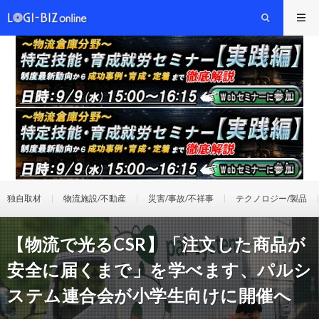
独自取材
物流施設/不動産
災害/事故/不祥事
テクノロジー/製品
【物流で光るCSR】「注文した商品が
安全に届くまで」を学べます、パルシ
ステム連合会が小学生向けに開催へ