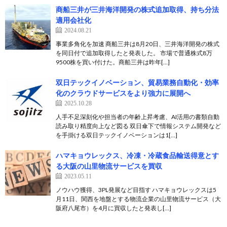
商船三井が三井海洋開発の株式追加取得、持ち分法
適用会社化
2024.08.21
事業多角化を加速 商船三井は8月20日、三井海洋開発の株式
を同日付で追加取得したと発表した。 市場で普通株式8万
9500株を買い付けた。商船三井は昨年[…]
双日テックイノベーション、貿易業務自動化・効率
化のクラウドサービスをより強力に展開へ
2025.10.28
人手不足深刻化や担当者の年齢上昇考慮、AI活用の書類自動
読み取り精度向上など図る 双日傘下で情報システム開発など
を手掛ける双日テックイノベーションは1[…]
ハマキョウレックス、冷凍・冷蔵食品輸送得意とす
る大阪の山里物流サービスを買収
2023.05.11
ノウハウ獲得、3PL発展など目指す ハマキョウレックスは5
月11日、関西を地盤とする物流企業の山里物流サービス（大
阪府八尾市）を4月に買収したと発表し[…]