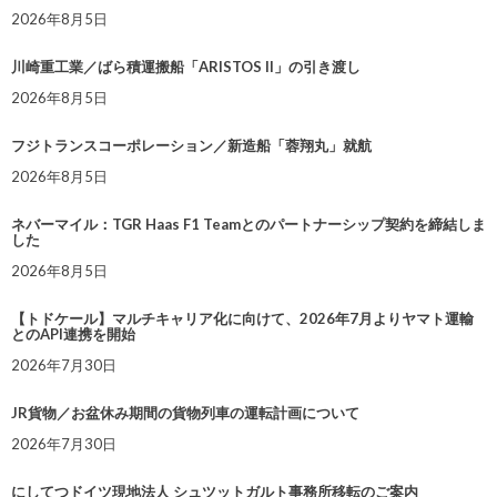
2026年8月5日
川崎重工業／ばら積運搬船「ARISTOS II」の引き渡し
2026年8月5日
フジトランスコーポレーション／新造船「蓉翔丸」就航
2026年8月5日
ネバーマイル：TGR Haas F1 Teamとのパートナーシップ契約を締結しま
した
2026年8月5日
【トドケール】マルチキャリア化に向けて、2026年7月よりヤマト運輸
とのAPI連携を開始
2026年7月30日
JR貨物／お盆休み期間の貨物列車の運転計画について
2026年7月30日
にしてつドイツ現地法人 シュツットガルト事務所移転のご案内