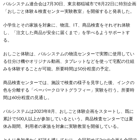
パルシステム連合会は7月30日、東京都稲城市で8月22日に特別企画
「おしごと体験＆検査センター実験教室」を開催すると発表した。
小学生とその家族を対象に、物流、IT、商品検査をそれぞれ体験
し、「注文した商品が安全に届くまで」を学べるようサポートす
る。
おしごと体験は、パルシステムの物流センターで実際に使用してい
る仕分け機やオリジナル動画、タブレットなどを使って宅配の仕組
みを体験することが可能。所要時間は50分程度の予定。
商品検査センターでは、施設で検査の様子を見学した後、インクの
色を分離する「ペーパークロマトグラフィー」実験を行う。所要時
間は60分程度の見通し。
パルシステムは2023年8月、おしごと体験企画をスタートし、既に
累計で500人以上が参加しているという。商品検査センターでは夏
休み期間、利用者の家族を対象に実験教室を開催している。
ともに参加者から好評を博しており、今回初めて2つの企画を合同で