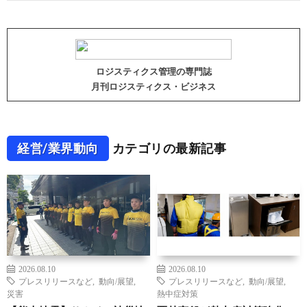
ロジスティクス管理の専門誌
月刊ロジスティクス・ビジネス
経営/業界動向
カテゴリの最新記事
2026.08.10
2026.08.10
プレスリリースなど
,
動向/展望
,
プレスリリースなど
,
動向/展望
,
災害
熱中症対策