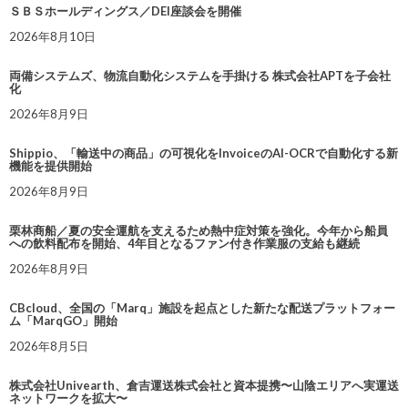
ＳＢＳホールディングス／DEI座談会を開催
2026年8月10日
両備システムズ、物流自動化システムを手掛ける 株式会社APTを子会社
化
2026年8月9日
Shippio、「輸送中の商品」の可視化をInvoiceのAI-OCRで自動化する新
機能を提供開始
2026年8月9日
栗林商船／夏の安全運航を支えるため熱中症対策を強化。今年から船員
への飲料配布を開始、4年目となるファン付き作業服の支給も継続
2026年8月9日
CBcloud、全国の「Marq」施設を起点とした新たな配送プラットフォー
ム「MarqGO」開始
2026年8月5日
株式会社Univearth、倉吉運送株式会社と資本提携〜山陰エリアへ実運送
ネットワークを拡大〜