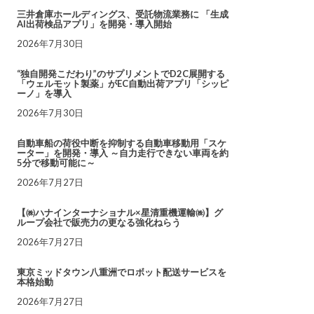
三井倉庫ホールディングス、受託物流業務に 「生成
AI出荷検品アプリ」を開発・導入開始
2026年7月30日
“独自開発こだわり”のサプリメントでD2C展開する
「ウェルモット製薬」がEC自動出荷アプリ「シッピ
ーノ」を導入
2026年7月30日
自動車船の荷役中断を抑制する自動車移動用「スケ
ーター」を開発・導入 ～自力走行できない車両を約
5分で移動可能に～
2026年7月27日
【㈱ハナインターナショナル×星清重機運輸㈱】グ
ループ会社で販売力の更なる強化ねらう
2026年7月27日
東京ミッドタウン八重洲でロボット配送サービスを
本格始動
2026年7月27日