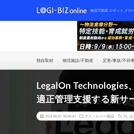
物流不動産,ロボット,ドロ
独自取材
物流施設/不動産
災害/事故/不祥
LegalOn Technol
適正管理支援する新サ
2024.08.05 06:00:45
テクノロジー/製品
AI
,
記