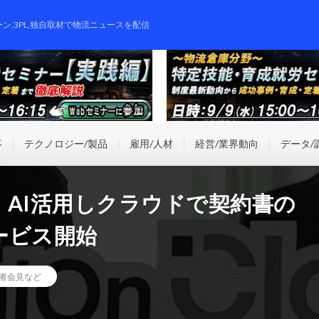
ーン,3PL,独自取材で物流ニュースを配信
事
テクノロジー/製品
雇用/人材
経営/業界動向
データ/
ogies、AI活用しクラウドで契約書の
ービス開始
者会見など