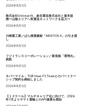
2026年8月5日
株式会社Univearth、倉吉運送株式会社と資本提
携〜山陰エリアへ実運送ネットワークを拡大〜
2026年8月5日
川崎重工業／ばら積運搬船「ARISTOS II」の引き渡
し
2026年8月5日
フジトランスコーポレーション／新造船「蓉翔丸」
就航
2026年8月5日
ネバーマイル：TGR Haas F1 Teamとのパートナー
シップ契約を締結しました
2026年8月5日
【トドケール】マルチキャリア化に向けて、2026
年7月よりヤマト運輸とのAPI連携を開始
2026年7月30日