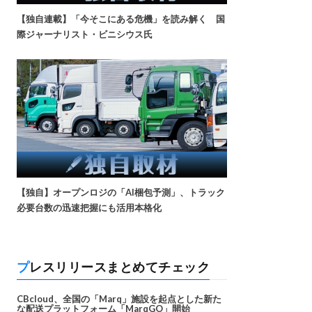
【独自連載】「今そこにある危機」を読み解く 国
際ジャーナリスト・ビニシウス氏
【独自】オープンロジの「AI梱包予測」、トラック
必要台数の迅速把握にも活用本格化
プレスリリースまとめてチェック
CBcloud、全国の「Marq」施設を起点とした新た
な配送プラットフォーム「MarqGO」開始