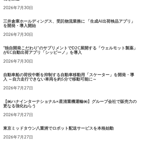
2026年7月30日
三井倉庫ホールディングス、受託物流業務に 「生成AI出荷検品アプリ」
を開発・導入開始
2026年7月30日
“独自開発こだわり”のサプリメントでD2C展開する「ウェルモット製薬」
がEC自動出荷アプリ「シッピーノ」を導入
2026年7月30日
自動車船の荷役中断を抑制する自動車移動用「スケーター」を開発・導
入 ～自力走行できない車両を約5分で移動可能に～
2026年7月27日
【㈱ハナインターナショナル×星清重機運輸㈱】グループ会社で販売力の
更なる強化ねらう
2026年7月27日
東京ミッドタウン八重洲でロボット配送サービスを本格始動
2026年7月27日