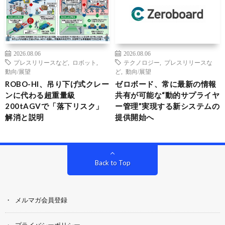
2026.08.06
2026.08.06
プレスリリースなど
,
ロボット
,
テクノロジー
,
プレスリリースな
動向/展望
ど
,
動向/展望
ROBO-HI、吊り下げ式クレー
ゼロボード、常に最新の情報
ンに代わる超重量級
共有が可能な“動的サプライヤ
200tAGVで「落下リスク」
ー管理”実現する新システムの
解消と説明
提供開始へ
Back to Top
メルマガ会員登録
プライバシーポリシー