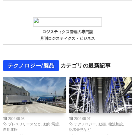
ロジスティクス管理の専門誌
月刊ロジスティクス・ビジネス
テクノロジー/製品
カテゴリの最新記事
2026.08.08
2026.08.07
プレスリリースなど
,
動向/展望
,
テクノロジー
,
動画
,
物流施設
,
自動運転
記者会見など