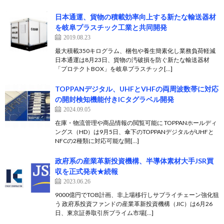
日本通運、貨物の積載効率向上する新たな輸送器材
を岐阜プラスチック工業と共同開発
2019.08.23
最大積載350キログラム、梱包や養生簡素化し業務負荷軽減
日本通運は8月23日、貨物の汚破損を防ぐ新たな輸送器材
「プロテクトBOX」を岐阜プラスチック[…]
TOPPANデジタル、UHFとVHFの両周波数帯に対応
の開封検知機能付きICタグラベル開発
2024.09.05
在庫・物流管理や商品情報の閲覧可能に TOPPANホールディ
ングス（HD）は9月5日、傘下のTOPPANデジタルがUHFと
NFCの2種類に対応可能な開[…]
政府系の産業革新投資機構、半導体素材大手JSR買
収を正式発表★続報
2023.06.26
9000億円でTOB計画、非上場移行しサプライチェーン強化狙
う 政府系投資ファンドの産業革新投資機構（JIC）は6月26
日、東京証券取引所プライム市場[…]