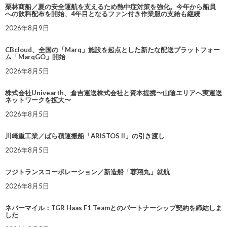
栗林商船／夏の安全運航を支えるため熱中症対策を強化。今年から船員
への飲料配布を開始、4年目となるファン付き作業服の支給も継続
2026年8月9日
CBcloud、全国の「Marq」施設を起点とした新たな配送プラットフォー
ム「MarqGO」開始
2026年8月5日
株式会社Univearth、倉吉運送株式会社と資本提携〜山陰エリアへ実運送
ネットワークを拡大〜
2026年8月5日
川崎重工業／ばら積運搬船「ARISTOS II」の引き渡し
2026年8月5日
フジトランスコーポレーション／新造船「蓉翔丸」就航
2026年8月5日
ネバーマイル：TGR Haas F1 Teamとのパートナーシップ契約を締結しま
した