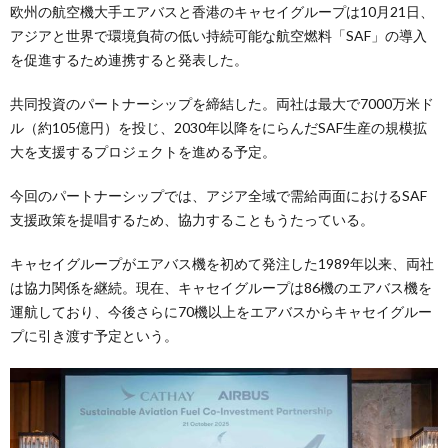
欧州の航空機大手エアバスと香港のキャセイグループは10月21日、
アジアと世界で環境負荷の低い持続可能な航空燃料「SAF」の導入
を促進するため連携すると発表した。
共同投資のパートナーシップを締結した。両社は最大で7000万米ド
ル（約105億円）を投じ、2030年以降をにらんだSAF生産の規模拡
大を支援するプロジェクトを進める予定。
今回のパートナーシップでは、アジア全域で需給両面におけるSAF
支援政策を提唱するため、協力することもうたっている。
キャセイグループがエアバス機を初めて発注した1989年以来、両社
は協力関係を継続。現在、キャセイグループは86機のエアバス機を
運航しており、今後さらに70機以上をエアバスからキャセイグルー
プに引き渡す予定という。