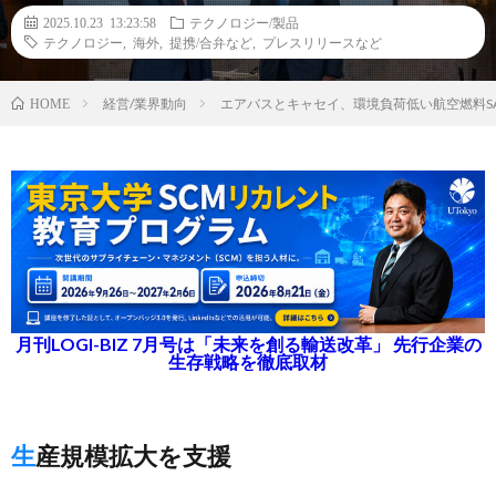
2025.10.23 13:23:58
テクノロジー/製品
テクノロジー
,
海外
,
提携/合弁など
,
プレスリリースなど
経営/業界動向
エアバスとキャセイ、環境負荷低い航空燃料SA
HOME
月刊LOGI-BIZ 7月号は「未来を創る輸送改革」 先行企業の
生存戦略を徹底取材
生産規模拡大を支援