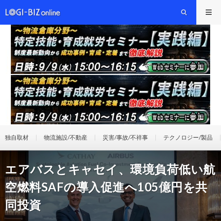
独自取材
物流施設/不動産
災害/事故/不祥事
テクノロジー/製品
エアバスとキャセイ、環境負荷低い航
空燃料SAFの導入促進へ105億円を共
同投資