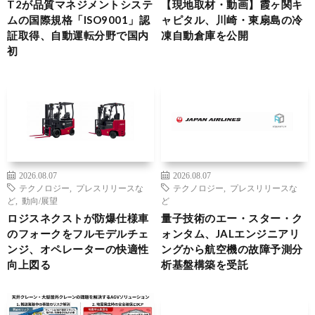
T2が品質マネジメントシステ
【現地取材・動画】霞ヶ関キ
ムの国際規格「ISO9001」認
ャピタル、川崎・東扇島の冷
証取得、自動運転分野で国内
凍自動倉庫を公開
初
2026.08.07
2026.08.07
テクノロジー
,
プレスリリースな
テクノロジー
,
プレスリリースな
ど
,
動向/展望
ど
ロジスネクストが防爆仕様車
量子技術のエー・スター・ク
のフォークをフルモデルチェ
ォンタム、JALエンジニアリ
ンジ、オペレーターの快適性
ングから航空機の故障予測分
向上図る
析基盤構築を受託