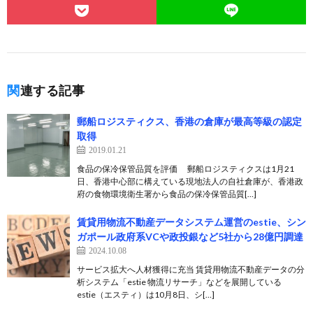
関連する記事
郵船ロジスティクス、香港の倉庫が最高等級の認定
取得
2019.01.21
食品の保冷保管品質を評価 郵船ロジスティクスは1月21
日、香港中心部に構えている現地法人の自社倉庫が、香港政
府の食物環境衛生署から食品の保冷保管品質[…]
賃貸用物流不動産データシステム運営のestie、シン
ガポール政府系VCや政投銀など5社から28億円調達⁠
2024.10.08
サービス拡大へ人材獲得に充当 賃貸用物流不動産データの分
析システム「estie 物流リサーチ」などを展開している
estie（エスティ）は10月8日、シ[…]