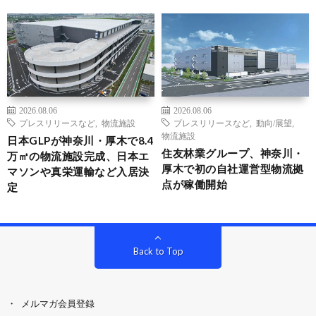
2026.08.06
2026.08.06
プレスリリースなど
,
物流施設
プレスリリースなど
,
動向/展望
,
物流施設
日本GLPが神奈川・厚木で8.4
住友林業グループ、神奈川・
万㎡の物流施設完成、日本エ
厚木で初の自社運営型物流拠
マソンや真栄運輸など入居決
点が稼働開始
定
Back to Top
メルマガ会員登録