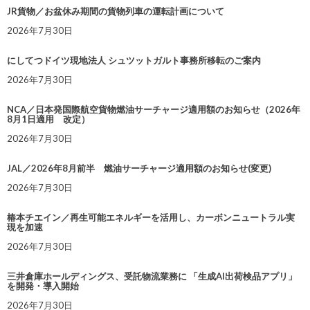
JR貨物／お盆休み期間の貨物列車の運転計画について
2026年7月30日
にしてつドイツ現地法人 シュツットガルト事務所移転のご案内
2026年7月30日
NCA／日本発国際航空貨物燃油サーチャージ適用額のお知らせ（2026年
8月1日適用 改定）
2026年7月30日
JAL／2026年8月前半 燃油サーチャージ適用額のお知らせ(変更)
2026年7月30日
椿本チエイン／再生可能エネルギーを活用し、カーボンニュートラル実
現を加速
2026年7月30日
三井倉庫ホールディングス、受託物流業務に 「生成AI出荷検品アプリ」
を開発・導入開始
2026年7月30日