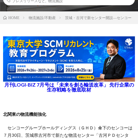
プレスリリースなど
,
物流施設
物流施設/不動産
茨城・古河で新センター開設―センコー
HOME
月刊LOGI-BIZ 7月号は「未来を創る輸送改革」 先行企業の
生存戦略を徹底取材
北関東の物流機能強化
センコーグループホールディングス（ＧＨＤ）傘下のセンコーは
７月30日、茨城県古河市で新たな物流センター「古河ＰＤセンタ