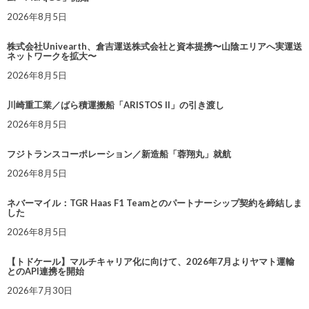
2026年8月5日
株式会社Univearth、倉吉運送株式会社と資本提携〜山陰エリアへ実運送
ネットワークを拡大〜
2026年8月5日
川崎重工業／ばら積運搬船「ARISTOS II」の引き渡し
2026年8月5日
フジトランスコーポレーション／新造船「蓉翔丸」就航
2026年8月5日
ネバーマイル：TGR Haas F1 Teamとのパートナーシップ契約を締結しま
した
2026年8月5日
【トドケール】マルチキャリア化に向けて、2026年7月よりヤマト運輸
とのAPI連携を開始
2026年7月30日