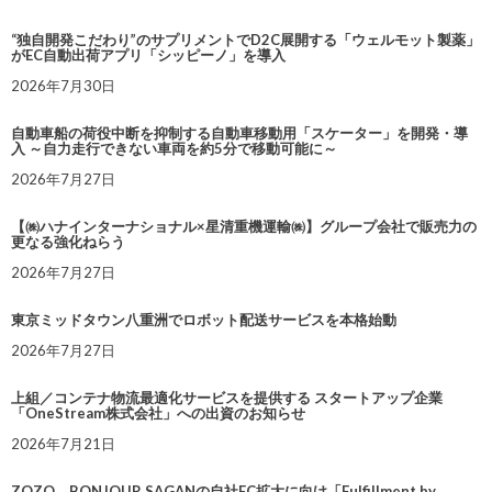
“独自開発こだわり”のサプリメントでD2C展開する「ウェルモット製薬」
がEC自動出荷アプリ「シッピーノ」を導入
2026年7月30日
自動車船の荷役中断を抑制する自動車移動用「スケーター」を開発・導
入 ～自力走行できない車両を約5分で移動可能に～
2026年7月27日
【㈱ハナインターナショナル×星清重機運輸㈱】グループ会社で販売力の
更なる強化ねらう
2026年7月27日
東京ミッドタウン八重洲でロボット配送サービスを本格始動
2026年7月27日
上組／コンテナ物流最適化サービスを提供する スタートアップ企業
「OneStream株式会社」への出資のお知らせ
2026年7月21日
ZOZO、BONJOUR SAGANの自社EC拡大に向け「Fulfillment by