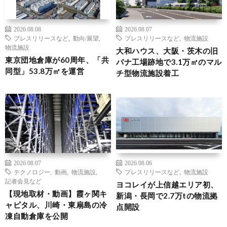
2026.08.08
2026.08.07
プレスリリースなど
,
動向/展望
,
プレスリリースなど
,
物流施設
物流施設
大和ハウス、大阪・茨木の旧
東京団地倉庫が60周年、「共
パナ工場跡地で3.1万㎡のマル
同型」53.8万㎡を運営
チ型物流施設着工
2026.08.07
2026.08.06
テクノロジー
,
動画
,
物流施設
,
プレスリリースなど
,
物流施設
記者会見など
ヨコレイが上信越エリア初、
【現地取材・動画】霞ヶ関キ
新潟・長岡で2.7万tの物流拠
ャピタル、川崎・東扇島の冷
点開設
凍自動倉庫を公開