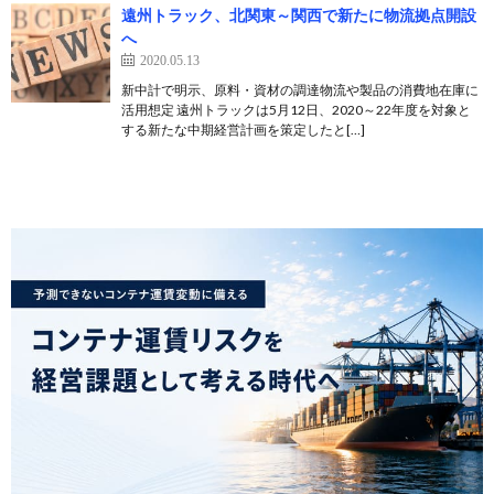
遠州トラック、北関東～関西で新たに物流拠点開設
へ
2020.05.13
新中計で明示、原料・資材の調達物流や製品の消費地在庫に
活用想定 遠州トラックは5月12日、2020～22年度を対象と
する新たな中期経営計画を策定したと[…]