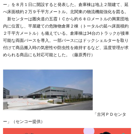
ー」を８月１日に開設すると発表した。倉庫棟は地上２階建て、延
べ床面積約２万９千平方メートル。北関東の物流機能強化を図る。
新センターは圏央道の五霞ＩＣから約６キロメートルの興業団地
内に位置し、平屋建ての危険物倉庫２棟（トータルの延べ床面積約
２千平方メートル）も備えている。倉庫棟は34台のトラックが接車
可能な両面バースを導入。一部バースにはドックシェルターを取り
付けて商品搬入時の気密性や防虫性を維持するなど、温度管理が求
められる商品にも対応可能とした。（藤原秀行）
「古河ＰＤセンタ
ー」（センコー提供）