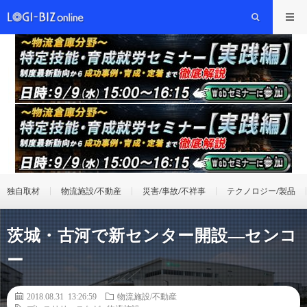
独自取材
物流施設/不動産
災害/事故/不祥事
テクノロジー/製品
茨城・古河で新センター開設―センコ
ー
2018.08.31 13:26:59
物流施設/不動産