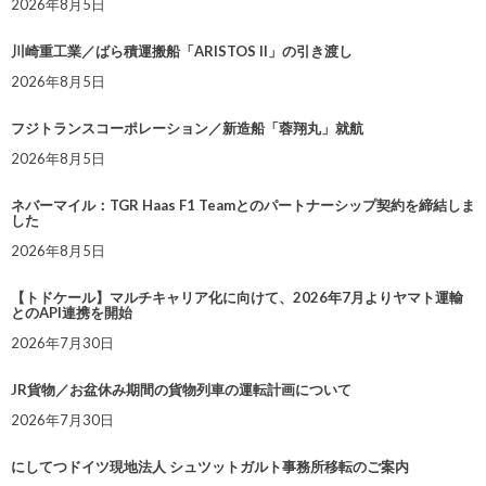
2026年8月5日
川崎重工業／ばら積運搬船「ARISTOS II」の引き渡し
2026年8月5日
フジトランスコーポレーション／新造船「蓉翔丸」就航
2026年8月5日
ネバーマイル：TGR Haas F1 Teamとのパートナーシップ契約を締結しま
した
2026年8月5日
【トドケール】マルチキャリア化に向けて、2026年7月よりヤマト運輸
とのAPI連携を開始
2026年7月30日
JR貨物／お盆休み期間の貨物列車の運転計画について
2026年7月30日
にしてつドイツ現地法人 シュツットガルト事務所移転のご案内