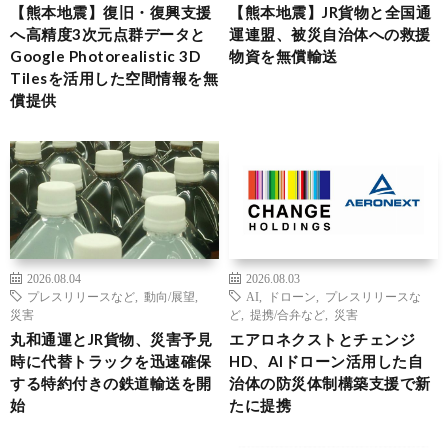
【熊本地震】復旧・復興支援
【熊本地震】JR貨物と全国通
へ高精度3次元点群データと
運連盟、被災自治体への救援
Google Photorealistic 3D
物資を無償輸送
Tilesを活用した空間情報を無
償提供
2026.08.04
2026.08.03
プレスリリースなど
,
動向/展望
,
AI
,
ドローン
,
プレスリリースな
災害
ど
,
提携/合弁など
,
災害
丸和通運とJR貨物、災害予見
エアロネクストとチェンジ
時に代替トラックを迅速確保
HD、AIドローン活用した自
する特約付きの鉄道輸送を開
治体の防災体制構築支援で新
始
たに提携