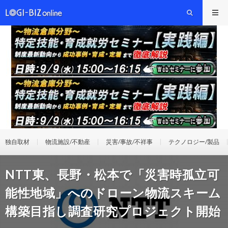
独自取材
物流施設/不動産
災害/事故/不祥事
テクノロジー/製品
NTT東、長野・松本で「災害時孤立可
能性地域」へのドローン物流スキーム
構築目指し調査研究プロジェクト開始