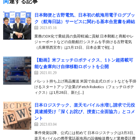
関連する記事
日本郵便と古野電気、日本初の航海用電子ログブッ
ク（航海日誌）サービスに関わる基本合意書を締結
2023.05.16
業務のDX化で乗組員の負荷軽減に貢献 日本郵船と商船やレ
ジャーボートなどの自動航行システムを手掛ける古野電気
（兵庫県西宮市）は5月15日、日本企業で初[…]
【動画】米フェッチロボティクス、1トン超搭載可
能な倉庫向け自律移動ロボットを公開
2021.01.29
パレット持ち上げ商品搬送 米国で自走式ロボットなどを手掛
けるスタートアップ企業のFetch Robotics（フェッチロボテ
ィクス）は1月28日、新た[…]
日本ロジステック、楽天モバイル水増し請求で元役
員逮捕受け「深くお詫び、捜査に全面協力」とコメ
ント
2023.03.04
事件発覚以降、公式には初めて 日本ロジステックは3月3日、
楽天モバイルの携帯電話基地局の設備輸送費など業務委託費