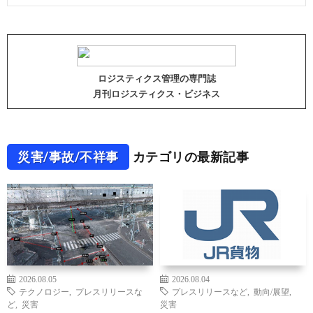
ロジスティクス管理の専門誌
月刊ロジスティクス・ビジネス
災害/事故/不祥事
カテゴリの最新記事
2026.08.05
2026.08.04
テクノロジー
,
プレスリリースな
プレスリリースなど
,
動向/展望
,
ど
,
災害
災害