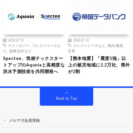
2026.07.31
2026.07.31
テクノロジー
,
プレスリリースな
プレスリリースなど
,
動向/展望
,
ど
,
提携/合弁など
災害
Spectee、気候テックスター
【熊本地震】「震度5強」以
トアップのAquniaと高精度な
上の被災地域に2.2万社、県外
洪水予測技術を共同開発へ
が2割
Back to Top
メルマガ会員登録