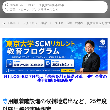
2024.08.26 15:09:42
災害/事故/不祥事
災害
,
ドローン
,
プレスリリースなど
テクノロジー/製品
NTT東、長野・松本で「災害時孤立可能
HOME
月刊LOGI-BIZ 7月号は「未来を創る輸送改革」 先行企業の
生存戦略を徹底取材
専用離着陸設備の候補地選出など、25年度
以降に飛行実験想定