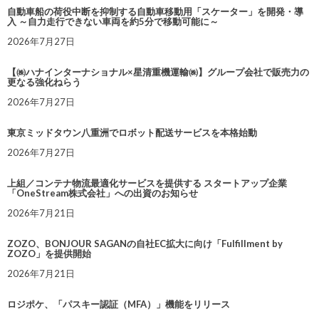
自動車船の荷役中断を抑制する自動車移動用「スケーター」を開発・導
入 ～自力走行できない車両を約5分で移動可能に～
2026年7月27日
【㈱ハナインターナショナル×星清重機運輸㈱】グループ会社で販売力の
更なる強化ねらう
2026年7月27日
東京ミッドタウン八重洲でロボット配送サービスを本格始動
2026年7月27日
上組／コンテナ物流最適化サービスを提供する スタートアップ企業
「OneStream株式会社」への出資のお知らせ
2026年7月21日
ZOZO、BONJOUR SAGANの自社EC拡大に向け「Fulfillment by
ZOZO」を提供開始
2026年7月21日
ロジポケ、「パスキー認証（MFA）」機能をリリース