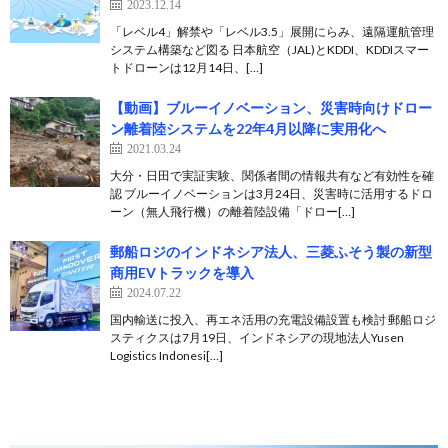
2023.12.14
「レベル4」解禁や「レベル3.5」展開にらみ、遠隔運航管理
システム構築など図る 日本航空（JAL)とKDDI、KDDIスマー
トドローンは12月14日、[…]
【動画】ブルーイノベーション、災害時向けドロー
ン離着陸システムを22年4月以降に実用化へ
2021.03.24
大分・日田で実証実験、関係者間の情報共有など有効性を確
認 ブルーイノベーションは3月24日、災害時に活用するドロ
ーン（無人飛行機）の離着陸設備「ドロー[…]
郵船ロジのインドネシア法人、三菱ふそう製の新型
商用EVトラックを導入
2024.07.22
国内輸送に投入、再エネ活用の充電設備設置も検討 郵船ロジ
スティクスは7月19日、インドネシアの現地法人Yusen
Logistics Indonesi[…]