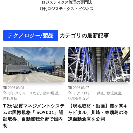
ロジスティクス管理の専門誌
月刊ロジスティクス・ビジネス
テクノロジー/製品
カテゴリの最新記事
2026.08.08
2026.08.07
プレスリリースなど
,
動向/展望
,
テクノロジー
,
動画
,
物流施設
,
自動運転
記者会見など
T2が品質マネジメントシステ
【現地取材・動画】霞ヶ関キ
ムの国際規格「ISO9001」認
ャピタル、川崎・東扇島の冷
証取得、自動運転分野で国内
凍自動倉庫を公開
初