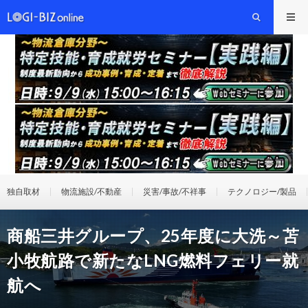
独自取材
物流施設/不動産
災害/事故/不祥事
テクノロジー/製品
商船三井グループ、25年度に大洗～苫
小牧航路で新たなLNG燃料フェリー就
航へ