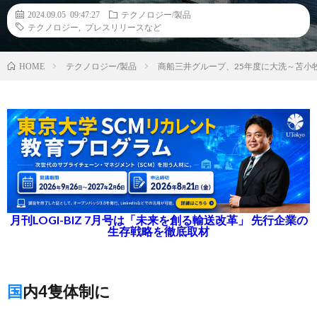
2024.09.05 09:47:27
テクノロジー/製品
テクノロジー
,
プレスリリースなど
テクノロジー/製品
商船三井グループ、25年度に大洗～苫小
HOME
月刊LOGI-BIZ 7月号は「未来を創る輸送改革」 先行企業の
生存戦略を徹底取材
国内4隻体制に