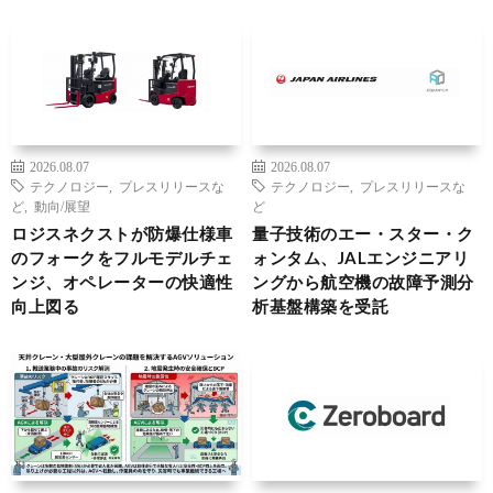
2026.08.07
2026.08.07
テクノロジー
,
プレスリリースな
テクノロジー
,
プレスリリースな
ど
,
動向/展望
ど
ロジスネクストが防爆仕様車
量子技術のエー・スター・ク
のフォークをフルモデルチェ
ォンタム、JALエンジニアリ
ンジ、オペレーターの快適性
ングから航空機の故障予測分
向上図る
析基盤構築を受託