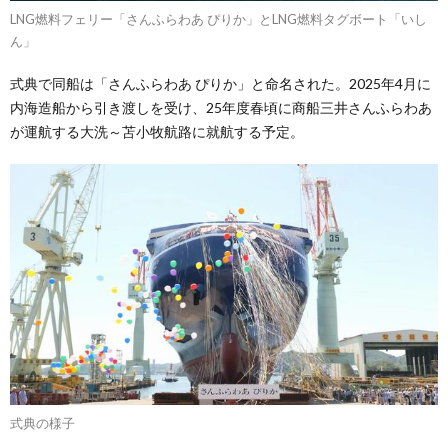
LNG燃料フェリー「さんふらわあ ぴりか」とLNG燃料タグボート「いし
ん」
式典で同船は「さんふらわあ ぴりか」と命名された。2025年4月に
内海造船から引き渡しを受け、25年度春頃に商船三井さんふらわあ
が運航する大洗～苫小牧航路に就航する予定。
式典の様子