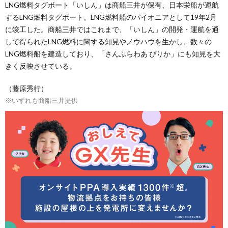
LNG燃料タグボート「いしん」は商船三井が保有、日本栄船が運航
するLNG燃料タグボート。LNG燃料船のパイオニアとして19年2月
に竣工した。商船三井ではこれまで、「いしん」の開発・運航を通
して得られたLNG燃料に関する知見やノウハウを生かし、数々の
LNG燃料船を建造しており、「さんふらわあ ぴりか」にも知見を大
きく反映させている。
（藤原秀行）
※いずれも商船三井提供