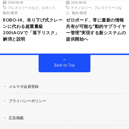
2026.08.06
2026.08.06
プレスリリースなど
,
ロボット
,
テクノロジー
,
プレスリリースな
動向/展望
ど
,
動向/展望
ROBO-HI、吊り下げ式クレー
ゼロボード、常に最新の情報
ンに代わる超重量級
共有が可能な“動的サプライヤ
200tAGVで「落下リスク」
ー管理”実現する新システムの
解消と説明
提供開始へ
Back to Top
メルマガ会員登録
プライバシーポリシー
広告掲載