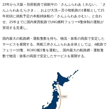
23年から大阪～別府航路で就航中の「さんふらわあ くれない」「さ
んふらわあ むらさき」、および大洗～苫小牧航路の1番船として25
年初頭に就航予定の本船姉妹船の「さんふらわあ かむい」と合わ
せ、25年までに国内東西航路でLNG燃料フェリー4隻体制の運航が
実現する見通し。
国内最大の航路網・運航隻数を持ち、物流・旅客の両面で安定した
サービスを展開する。商船三井さんふらわあ全体としては、6航路で
フェリー10隻、RORO船5隻を運航し、国内最大の航路網・運航隻
数で物流・旅客の両面で安定したサービスを展開する。