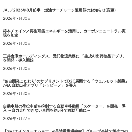
JAL／2026年8月前半 燃油サーチャージ適用額のお知らせ(変更)
2026年7月30日
椿本チエイン／再生可能エネルギーを活用し、カーボンニュートラル実
現を加速
2026年7月30日
三井倉庫ホールディングス、受託物流業務に 「生成AI出荷検品アプリ」
を開発・導入開始
2026年7月30日
“独自開発こだわり”のサプリメントでD2C展開する「ウェルモット製薬」
がEC自動出荷アプリ「シッピーノ」を導入
2026年7月30日
自動車船の荷役中断を抑制する自動車移動用「スケーター」を開発・導
入 ～自力走行できない車両を約5分で移動可能に～
2026年7月27日
【㈱ハナインターナショナル×星清重機運輸㈱】グループ会社で販売力の