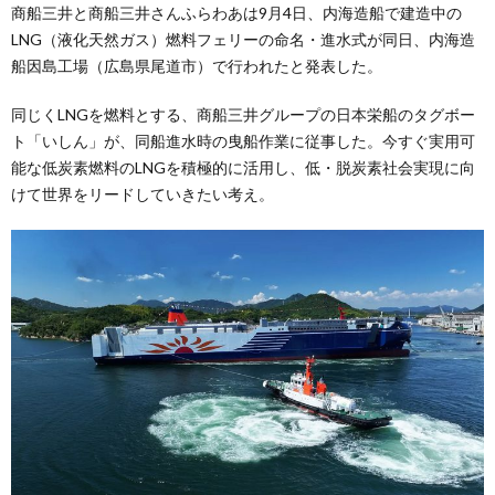
商船三井と商船三井さんふらわあは9月4日、内海造船で建造中の
LNG（液化天然ガス）燃料フェリーの命名・進水式が同日、内海造
船因島工場（広島県尾道市）で行われたと発表した。
同じくLNGを燃料とする、商船三井グループの日本栄船のタグボー
ト「いしん」が、同船進水時の曳船作業に従事した。今すぐ実用可
能な低炭素燃料のLNGを積極的に活用し、低・脱炭素社会実現に向
けて世界をリードしていきたい考え。