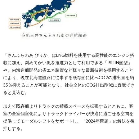
「さんふらわあ ぴりか」はLNG燃料を使用する高性能のエンジン搭
載に加え、斜め向かい風を推進力として利用できる「ISHIN船型」
や、内海造船開発の省エネ装置など様々な最新技術を採用すること
により、現在北海道航路に従事する既存船に比べCO2の排出量を約
35％抑えることが可能となり、社会全体のCO2排出削減に貢献でき
ると見込む。
加えて既存船よりトラックの積載スペースを拡張するとともに、客
室の全室個室化によりトラックドライバーが快適に過ごせる空間を
提供してモーダルシフトをサポートし、「2024年問題」の解決を後
押しする。