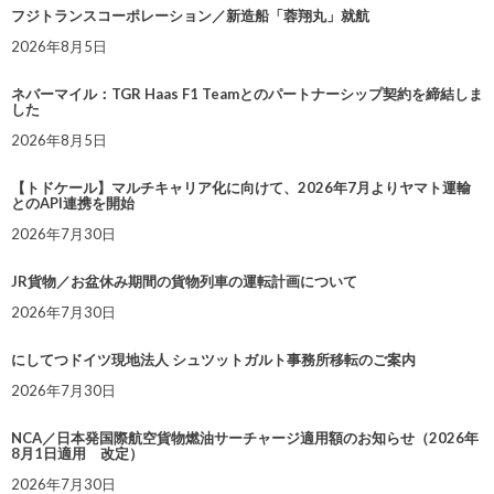
フジトランスコーポレーション／新造船「蓉翔丸」就航
2026年8月5日
ネバーマイル：TGR Haas F1 Teamとのパートナーシップ契約を締結しま
した
2026年8月5日
【トドケール】マルチキャリア化に向けて、2026年7月よりヤマト運輸
とのAPI連携を開始
2026年7月30日
JR貨物／お盆休み期間の貨物列車の運転計画について
2026年7月30日
にしてつドイツ現地法人 シュツットガルト事務所移転のご案内
2026年7月30日
NCA／日本発国際航空貨物燃油サーチャージ適用額のお知らせ（2026年
8月1日適用 改定）
2026年7月30日