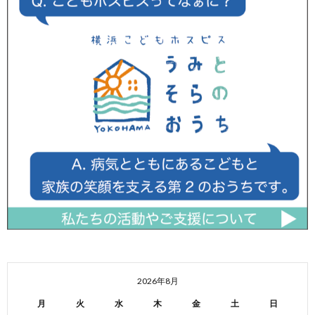
2026年8月
月
火
水
木
金
土
日