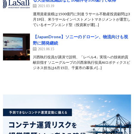
2021.03.19
運用資産規模は1500億円に到達 ラサール不動産投資顧問は3
月19日、米ラサールインベストメントマネジメントが運営し
ているオープンエンド型（投資家が運[…]
【JapanDrone】ソニーのドローン、物流向けも視
野に開発継続
2021.06.15
川西執行役員が講演で説明、「レベル4」実現への技術的貢
献目指す ソニーグループの川西泉執行役員AIロボティクスビ
ジネス担当は6月15日、千葉市の幕張メ[…]