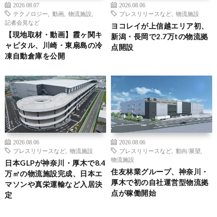
2026.08.07
2026.08.06
テクノロジー
,
動画
,
物流施設
,
プレスリリースなど
,
物流施設
記者会見など
ヨコレイが上信越エリア初、
【現地取材・動画】霞ヶ関キ
新潟・長岡で2.7万tの物流拠
ャピタル、川崎・東扇島の冷
点開設
凍自動倉庫を公開
2026.08.06
2026.08.06
プレスリリースなど
,
物流施設
プレスリリースなど
,
動向/展望
,
物流施設
日本GLPが神奈川・厚木で8.4
住友林業グループ、神奈川・
万㎡の物流施設完成、日本エ
厚木で初の自社運営型物流拠
マソンや真栄運輸など入居決
点が稼働開始
定