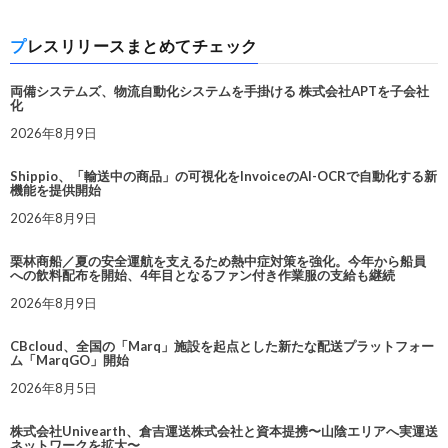
プレスリリースまとめてチェック
両備システムズ、物流自動化システムを手掛ける 株式会社APTを子会社
化
2026年8月9日
Shippio、「輸送中の商品」の可視化をInvoiceのAI-OCRで自動化する新
機能を提供開始
2026年8月9日
栗林商船／夏の安全運航を支えるため熱中症対策を強化。今年から船員
への飲料配布を開始、4年目となるファン付き作業服の支給も継続
2026年8月9日
CBcloud、全国の「Marq」施設を起点とした新たな配送プラットフォー
ム「MarqGO」開始
2026年8月5日
株式会社Univearth、倉吉運送株式会社と資本提携〜山陰エリアへ実運送
ネットワークを拡大〜