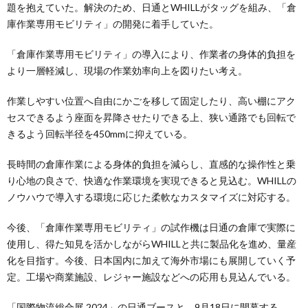
題を抱えていた。解決のため、日通とWHILLがタッグを組み、「倉
庫作業専用モビリティ」の開発に着手していた。
「倉庫作業専用モビリティ」の導入により、作業者の身体的負担を
より一層軽減し、現場の作業効率向上を図りたい考え。
作業しやすい位置へ自由にかごを移して固定したり、高い棚にアク
セスできるよう座面を昇降させたりできる上、狭い通路でも回転で
きるよう回転半径を450mmに抑えている。
長時間の倉庫作業による身体的負担を減らし、直感的な操作性と乗
り心地の良さで、快適な作業環境を実現できると見込む。WHILLの
ノウハウで導入する環境に応じた柔軟なカスタマイズに対応する。
今後、「倉庫作業専用モビリティ」の試作機は日通の倉庫で実際に
使用し、得た知見を活かしながらWHILLと共に製品化を進め、量産
化を目指す。今後、日本国内に加えて海外市場にも展開していく予
定。工場や商業施設、レジャー施設などへの応用も見込んでいる。
「国際物流総合展 2024」の日通ブースと、9月18日に開幕する