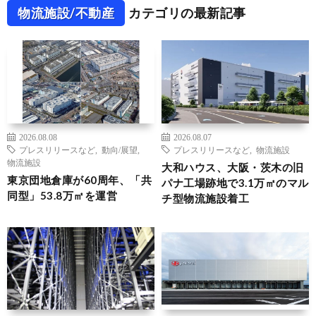
物流施設/不動産
カテゴリの最新記事
2026.08.08
2026.08.07
プレスリリースなど
,
動向/展望
,
プレスリリースなど
,
物流施設
物流施設
大和ハウス、大阪・茨木の旧
東京団地倉庫が60周年、「共
パナ工場跡地で3.1万㎡のマル
同型」53.8万㎡を運営
チ型物流施設着工