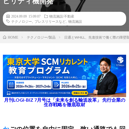
ビリティ機開発
2024.09.09 15:09:07
物流施設/不動産
テクノロジー
,
プレスリリースなど
,
物流施設
テクノロジー/製品
日通とWHILL、先進技術で働く際の障
HOME
月刊LOGI-BIZ 7月号は「未来を創る輸送改革」 先行企業の
生存戦略を徹底取材
かごの位置を自由に固定、狭い通路でも回