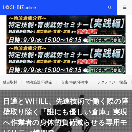
独自取材
物流施設/不動産
災害/事故/不祥事
テクノロジー/製品
日通とWHILL、先進技術で働く際の障
壁取り除く「誰にも優しい倉庫」実現
へ作業者の身体的負荷減らせる専用モ