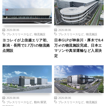
2026.08.06
2026.08.06
プレスリリースなど
,
物流施設
プレスリリースなど
,
物流施設
ヨコレイが上信越エリア初、
日本GLPが神奈川・厚木で8.4
新潟・長岡で2.7万tの物流拠
万㎡の物流施設完成、日本エ
点開設
マソンや真栄運輸など入居決
定
2026.08.06
2026.08.06
プレスリリースなど
,
動向/展望
,
プレスリリースなど
,
物流施設