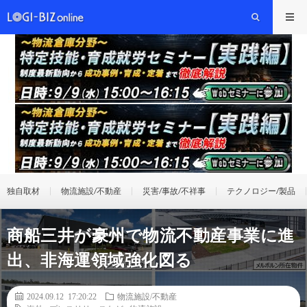
独自取材
物流施設/不動産
災害/事故/不祥事
テクノロジー/製品
商船三井が豪州で物流不動産事業に進
出、非海運領域強化図る
2024.09.12 17:20:22
物流施設/不動産