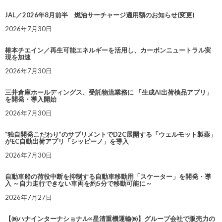
JAL／2026年8月前半 燃油サーチャージ適用額のお知らせ(変更)
2026年7月30日
椿本チエイン／再生可能エネルギーを活用し、カーボンニュートラル実
現を加速
2026年7月30日
三井倉庫ホールディングス、受託物流業務に 「生成AI出荷検品アプリ」
を開発・導入開始
2026年7月30日
“独自開発こだわり”のサプリメントでD2C展開する「ウェルモット製薬」
がEC自動出荷アプリ「シッピーノ」を導入
2026年7月30日
自動車船の荷役中断を抑制する自動車移動用「スケーター」を開発・導
入 ～自力走行できない車両を約5分で移動可能に～
2026年7月27日
【㈱ハナインターナショナル×星清重機運輸㈱】グループ会社で販売力の