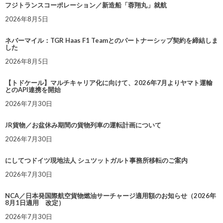
フジトランスコーポレーション／新造船「蓉翔丸」就航
2026年8月5日
ネバーマイル：TGR Haas F1 Teamとのパートナーシップ契約を締結しま
した
2026年8月5日
【トドケール】マルチキャリア化に向けて、2026年7月よりヤマト運輸
とのAPI連携を開始
2026年7月30日
JR貨物／お盆休み期間の貨物列車の運転計画について
2026年7月30日
にしてつドイツ現地法人 シュツットガルト事務所移転のご案内
2026年7月30日
NCA／日本発国際航空貨物燃油サーチャージ適用額のお知らせ（2026年
8月1日適用 改定）
2026年7月30日