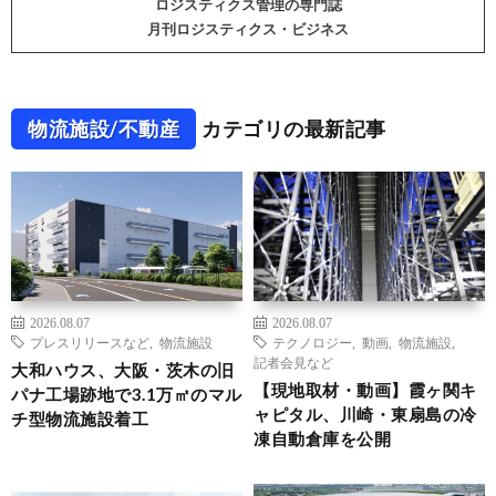
ロジスティクス管理の専門誌
月刊ロジスティクス・ビジネス
物流施設/不動産
カテゴリの最新記事
2026.08.07
2026.08.07
プレスリリースなど
,
物流施設
テクノロジー
,
動画
,
物流施設
,
記者会見など
大和ハウス、大阪・茨木の旧
【現地取材・動画】霞ヶ関キ
パナ工場跡地で3.1万㎡のマル
ャピタル、川崎・東扇島の冷
チ型物流施設着工
凍自動倉庫を公開