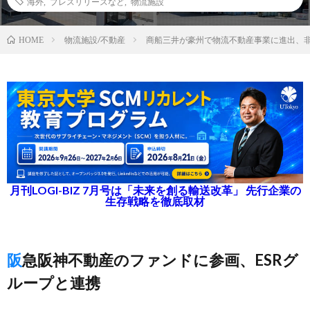
海外
,
プレスリリースなど
,
物流施設
物流施設/不動産
商船三井が豪州で物流不動産事業に進出、
HOME
月刊LOGI-BIZ 7月号は「未来を創る輸送改革」 先行企業の
生存戦略を徹底取材
阪急阪神不動産のファンドに参画、ESRグ
ループと連携