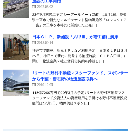
施設の工事開始
2022.08.02
23年9月末竣工予定 シーアールイー（CRE）は8月1日、愛知
県一宮市で新たなマルチテナント型物流施設「ロジスクエア
一宮」の工事を本格的に開始したと発[…]
日本ＧＬＰ、新施設「六甲Ⅲ」が着工前に満床
2018.09.14
神戸市で開発、地元３ＰＬなど利用決定 日本ＧＬＰは８月
29日、神戸市で新たに開発する物流施設「ＧＬＰ六甲Ⅲ」に
関し、物流企業２社と賃貸借契約を締結し[…]
Jリートの野村不動産マスターファンド、スポンサー
から千葉・習志野の物流施設取得へ
2019.12.05
118億7200万円で20年3月の予定 Jリートの野村不動産マス
ターファンド投資法人の資産運用を手掛ける野村不動産投資
顧問は12月5日、物件供給スポン[…]