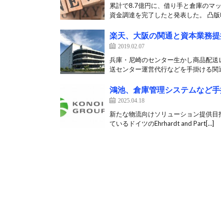
累計で8.7億円に、借り手と倉庫のマッ
資金調達を完了したと発表した。 凸版印
楽天、大阪の関通と資本業務提
2019.02.07
兵庫・尼崎のセンター生かし商品配送
送センター運営代行などを手掛ける関通
鴻池、倉庫管理システムなど手
2025.04.18
新たな物流向けソリューション提供目指
ているドイツのEhrhardt and Part[…]