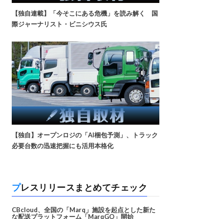
【独自連載】「今そこにある危機」を読み解く 国
際ジャーナリスト・ビニシウス氏
【独自】オープンロジの「AI梱包予測」、トラック
必要台数の迅速把握にも活用本格化
プレスリリースまとめてチェック
CBcloud、全国の「Marq」施設を起点とした新た
な配送プラットフォーム「MarqGO」開始