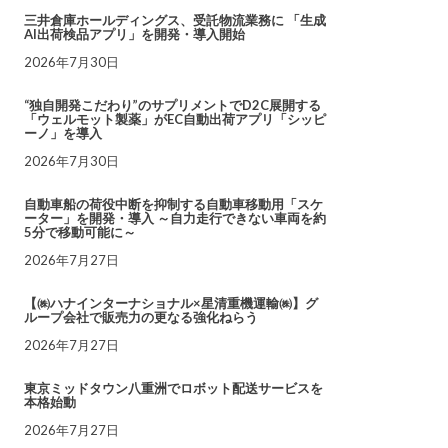
三井倉庫ホールディングス、受託物流業務に 「生成
AI出荷検品アプリ」を開発・導入開始
2026年7月30日
“独自開発こだわり”のサプリメントでD2C展開する
「ウェルモット製薬」がEC自動出荷アプリ「シッピ
ーノ」を導入
2026年7月30日
自動車船の荷役中断を抑制する自動車移動用「スケ
ーター」を開発・導入 ～自力走行できない車両を約
5分で移動可能に～
2026年7月27日
【㈱ハナインターナショナル×星清重機運輸㈱】グ
ループ会社で販売力の更なる強化ねらう
2026年7月27日
東京ミッドタウン八重洲でロボット配送サービスを
本格始動
2026年7月27日