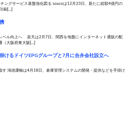
チングサービス基盤強化図る soucoは12月23日、新たに総額4億円の
刷[…]
携
レベル向上へ 楽天は2月7日、関西を地盤にインターネット通販の配
（大阪府東大阪[…]
掛けるドイツEPGグループと7月に合弁会社設立へ
す 鴻池運輸は4月18日、倉庫管理システムの開発・提供などを手掛け