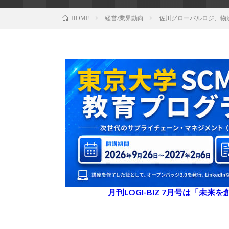
経営/業界動向
佐川グローバルロジ、物
HOME
月刊LOGI-BIZ 7月号は「未