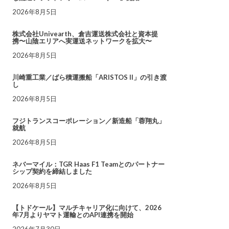
2026年8月5日
株式会社Univearth、倉吉運送株式会社と資本提
携〜山陰エリアへ実運送ネットワークを拡大〜
2026年8月5日
川崎重工業／ばら積運搬船「ARISTOS II」の引き渡
し
2026年8月5日
フジトランスコーポレーション／新造船「蓉翔丸」
就航
2026年8月5日
ネバーマイル：TGR Haas F1 Teamとのパートナー
シップ契約を締結しました
2026年8月5日
【トドケール】マルチキャリア化に向けて、2026
年7月よりヤマト運輸とのAPI連携を開始
2026年7月30日