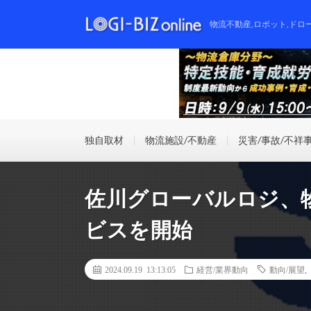
物流不動産,ロボット,ドロ
独自取材
物流施設/不動産
災害/事故/不祥
佐川グローバルロジ、
ビスを開始
2024.09.19 13:13:05
経営/業界動向
動向/展望
,