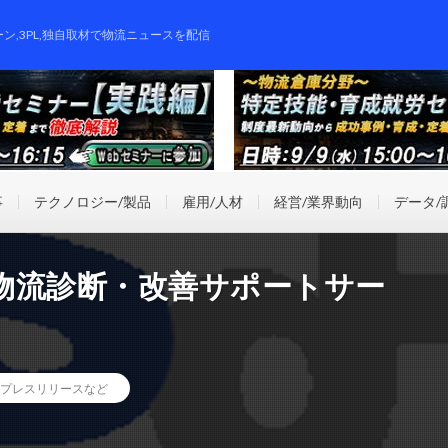
ーン,3PL,独自取材で物流ニュースを配信
事
テクノロジー/製品
雇用/人材
経営/業界動向
データ/
物流診断・改善サポートサー
プレスリリースなど