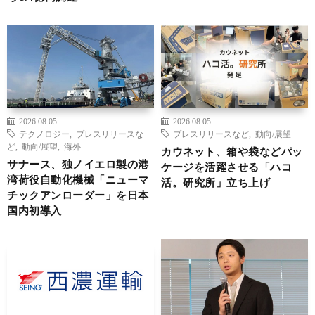
2026.08.05
2026.08.05
テクノロジー
,
プレスリリースな
プレスリリースなど
,
動向/展望
ど
,
動向/展望
,
海外
カウネット、箱や袋などパッ
サナース、独ノイエロ製の港
ケージを活躍させる「ハコ
湾荷役自動化機械「ニューマ
活。研究所」立ち上げ
チックアンローダー」を日本
国内初導入