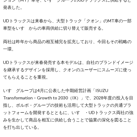
発表した。
UDトラックスは来春から、大型トラック「クオン」のMT車の一部
車型をいすゞからの車両供給に切り替えて販売する。
両社は昨年から商品の相互補完を拡充しており、今回もその戦略の
一環。
UDトラックスが来春発売する本モデルは、自社のブランドイメージ
を継承するデザインを採用し、クオンのユーザーにスムーズに使っ
てもらえることを重視。
いすゞグループは4月に公表した中期経営計画「ISUZU
Transformation – Growth to 2030（IX）」で、2028年度の投入を目
指し、ボルボ・グループの技術も活用して大型トラックの共通プラ
ットフォームを開発するとともに、いすゞ・UDトラックス両社の強
みを生かして商品を相互に供給し合うことで協業の深化を図ること
を打ち出している。