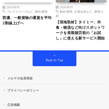
2026.08.05
2026.08.05
プレスリリースなど
,
動向/展望
動向/展望
,
記者会見など
,
雇用/人
材
西濃、一般貨物の運賃を平均
【現地取材】タイミー、外
2割値上げへ
食・物流など向けスポットワ
ークを長期就労前の「お試
し」に使える新サービス開始
Back to Top
メルマガ会員登録
プライバシーポリシー
広告掲載