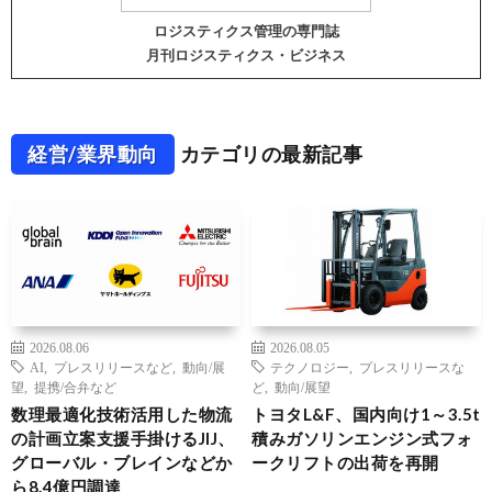
ロジスティクス管理の専門誌
月刊ロジスティクス・ビジネス
経営/業界動向
カテゴリの最新記事
2026.08.06
2026.08.05
AI
,
プレスリリースなど
,
動向/展
テクノロジー
,
プレスリリースな
望
,
提携/合弁など
ど
,
動向/展望
数理最適化技術活用した物流
トヨタL&F、国内向け1～3.5t
の計画立案支援手掛けるJIJ、
積みガソリンエンジン式フォ
グローバル・ブレインなどか
ークリフトの出荷を再開
ら8.4億円調達