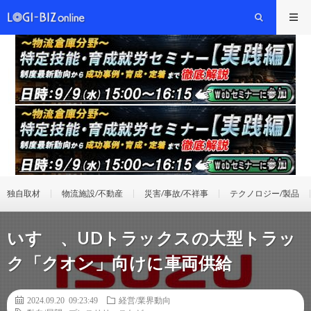
独自取材
物流施設/不動産
災害/事故/不祥事
テクノロジー/製品
いすゞ、UDトラックスの大型トラッ
ク「クオン」向けに車両供給
2024.09.20 09:23:49
経営/業界動向