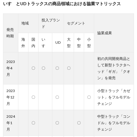
いすゞとUDトラックスの商品領域における協業マトリックス
投入ブラン
地域
セグメント
ド
発売
協業成果
時期
海
国
い
大
中
小
UD
外
内
すゞ
型
型
型
初の共同開発商品と
2023
して新型トラクタヘ
年4
〇
〇
〇
〇
ッド「ギガ」「クオ
月
ン」を発売
2023
小型トラック「カゼ
年12
〇
〇
〇
ット」をフルモデル
月
チェンジ
2024
中型トラック「コン
年1
〇
〇
〇
ドル」をフルモデル
月
チェンジ