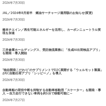
2026年7月30日
JAL／2026年8月前半 燃油サーチャージ適用額のお知らせ(変更)
2026年7月30日
椿本チエイン／再生可能エネルギーを活用し、カーボンニュートラル実
現を加速
2026年7月30日
三井倉庫ホールディングス、受託物流業務に 「生成AI出荷検品アプリ」
を開発・導入開始
2026年7月30日
“独自開発こだわり”のサプリメントでD2C展開する「ウェルモット製薬」
がEC自動出荷アプリ「シッピーノ」を導入
2026年7月30日
自動車船の荷役中断を抑制する自動車移動用「スケーター」を開発・導
入 ～自力走行できない車両を約5分で移動可能に～
2026年7月27日