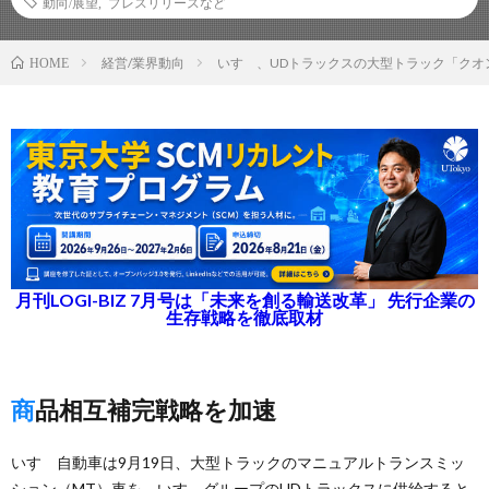
動向/展望
,
プレスリリースなど
経営/業界動向
いすゞ、UDトラックスの大型トラック「クオ
HOME
月刊LOGI-BIZ 7月号は「未来を創る輸送改革」 先行企業の
生存戦略を徹底取材
商品相互補完戦略を加速
いすゞ自動車は9月19日、大型トラックのマニュアルトランスミッ
ション（MT）車を、いすゞグループのUDトラックスに供給すると