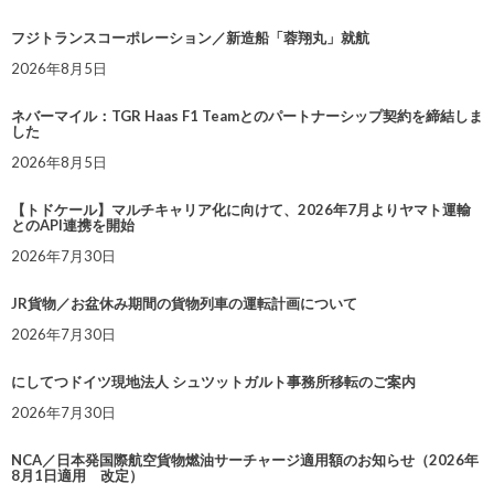
フジトランスコーポレーション／新造船「蓉翔丸」就航
2026年8月5日
ネバーマイル：TGR Haas F1 Teamとのパートナーシップ契約を締結しま
した
2026年8月5日
【トドケール】マルチキャリア化に向けて、2026年7月よりヤマト運輸
とのAPI連携を開始
2026年7月30日
JR貨物／お盆休み期間の貨物列車の運転計画について
2026年7月30日
にしてつドイツ現地法人 シュツットガルト事務所移転のご案内
2026年7月30日
NCA／日本発国際航空貨物燃油サーチャージ適用額のお知らせ（2026年
8月1日適用 改定）