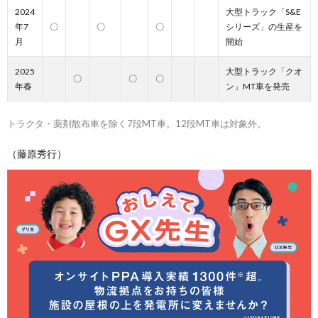
2024
大型トラック「S&E
年7
〇
〇
〇
シリーズ」の生産を
月
開始
2025
大型トラック「クオ
〇
〇
〇
年春
ン」MT車を発売
トラクタ・薬剤散布車を除く7段MT車。12段MT車は対象外。
（藤原秀行）