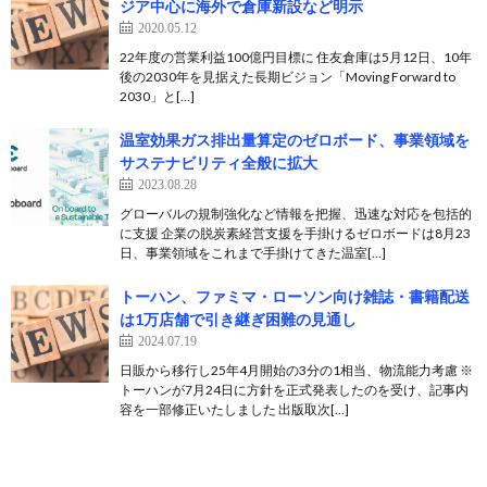
ジア中心に海外で倉庫新設など明示
2020.05.12
22年度の営業利益100億円目標に 住友倉庫は5月12日、10年
後の2030年を見据えた長期ビジョン「Moving Forward to
2030」と[…]
温室効果ガス排出量算定のゼロボード、事業領域を
サステナビリティ全般に拡大
2023.08.28
グローバルの規制強化など情報を把握、迅速な対応を包括的
に支援 企業の脱炭素経営支援を手掛けるゼロボードは8月23
日、事業領域をこれまで手掛けてきた温室[…]
トーハン、ファミマ・ローソン向け雑誌・書籍配送
は1万店舗で引き継ぎ困難の見通し
2024.07.19
日販から移行し25年4月開始の3分の1相当、物流能力考慮 ※
トーハンが7月24日に方針を正式発表したのを受け、記事内
容を一部修正いたしました 出版取次[…]