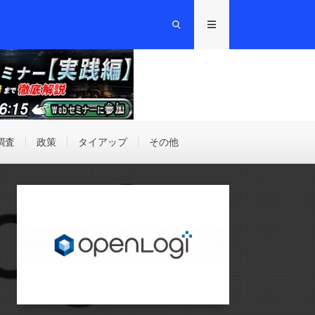
調査
政策
タイアップ
その他