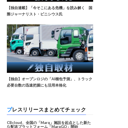
【独自連載】「今そこにある危機」を読み解く 国
際ジャーナリスト・ビニシウス氏
【独自】オープンロジの「AI梱包予測」、トラック
必要台数の迅速把握にも活用本格化
プレスリリースまとめてチェック
CBcloud、全国の「Marq」施設を起点とした新た
な配送プラットフォーム「MarqGO」開始