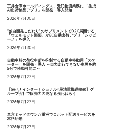
三井倉庫ホールディングス、受託物流業務に 「生成
AI出荷検品アプリ」を開発・導入開始
2026年7月30日
“独自開発こだわり”のサプリメントでD2C展開する
「ウェルモット製薬」がEC自動出荷アプリ「シッピ
ーノ」を導入
2026年7月30日
自動車船の荷役中断を抑制する自動車移動用「スケ
ーター」を開発・導入 ～自力走行できない車両を約
5分で移動可能に～
2026年7月27日
【㈱ハナインターナショナル×星清重機運輸㈱】グ
ループ会社で販売力の更なる強化ねらう
2026年7月27日
東京ミッドタウン八重洲でロボット配送サービスを
本格始動
2026年7月27日