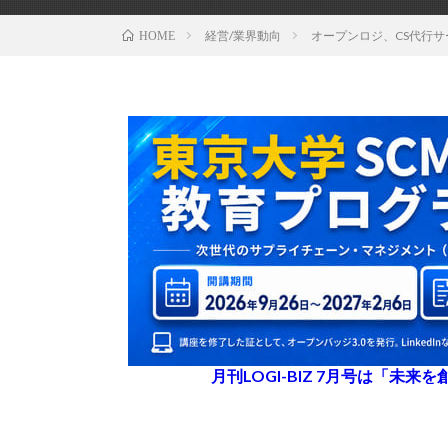
経営/業界動向
オープンロジ、CS代行
HOME
月刊LOGI-BIZ 7月号は「未