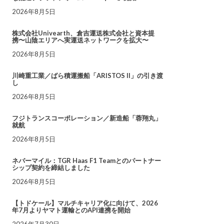
2026年8月5日
株式会社Univearth、倉吉運送株式会社と資本提
携〜山陰エリアへ実運送ネットワークを拡大〜
2026年8月5日
川崎重工業／ばら積運搬船「ARISTOS II」の引き渡
し
2026年8月5日
フジトランスコーポレーション／新造船「蓉翔丸」
就航
2026年8月5日
ネバーマイル：TGR Haas F1 Teamとのパートナー
シップ契約を締結しました
2026年8月5日
【トドケール】マルチキャリア化に向けて、2026
年7月よりヤマト運輸とのAPI連携を開始
2026年7月30日