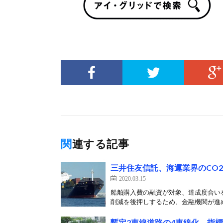
関連する記事
三井住友信託、海運業界のCO
2020.03.15
船舶購入費の融資が対象、達成度合いを
削減を後押しするため、金融機関が進め
暫定2車線道路の4車線化、指