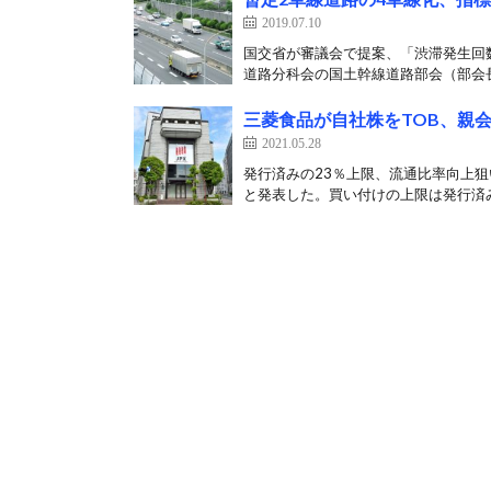
2019.07.10
国交省が審議会で提案、「渋滞発生回数
道路分科会の国土幹線道路部会（部会長
三菱食品が自社株をTOB、親
2021.05.28
発行済みの23％上限、流通比率向上狙
と発表した。買い付けの上限は発行済み