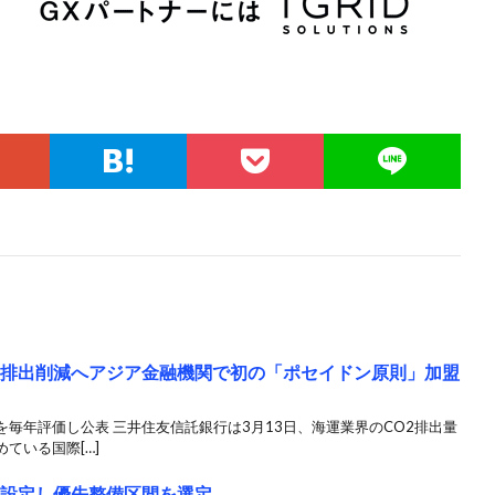
2排出削減へアジア金融機関で初の「ポセイドン原則」加盟
毎年評価し公表 三井住友信託銀行は3月13日、海運業界のCO2排出量
ている国際[…]
標設定し優先整備区間を選定