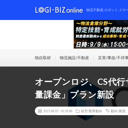
物流不動産,ロボット,ドロ
独自取材
物流施設/不動産
災害/事故/不祥
オープンロジ、CS代
量課金」プラン新設
2025.08.05 18:59:06
経営/業界動向
動向/展望
,