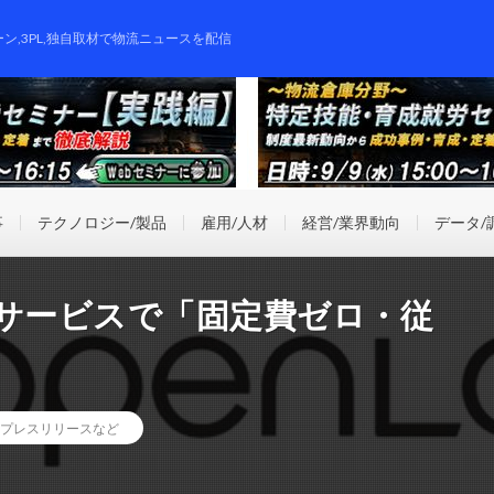
ーン,3PL,独自取材で物流ニュースを配信
事
テクノロジー/製品
雇用/人材
経営/業界動向
データ/
行サービスで「固定費ゼロ・従
プレスリリースなど