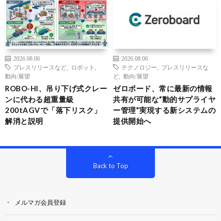
2026.08.06
2026.08.06
プレスリリースなど
,
ロボット
,
テクノロジー
,
プレスリリースな
動向/展望
ど
,
動向/展望
ROBO-HI、吊り下げ式クレー
ゼロボード、常に最新の情報
ンに代わる超重量級
共有が可能な“動的サプライヤ
200tAGVで「落下リスク」
ー管理”実現する新システムの
解消と説明
提供開始へ
Back to Top
メルマガ会員登録