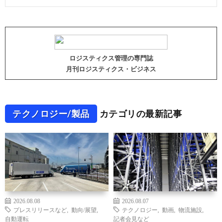
ロジスティクス管理の専門誌
月刊ロジスティクス・ビジネス
テクノロジー/製品
カテゴリの最新記事
2026.08.08
2026.08.07
プレスリリースなど
,
動向/展望
,
テクノロジー
,
動画
,
物流施設
,
自動運転
記者会見など