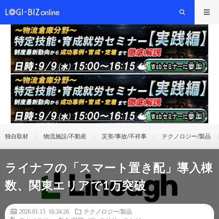
独自取材
物流施設/不動産
災害/事故/不祥事
テクノロジー/製品
ライナフの「スマート置き配」導入棟
数、関東エリアで1万突破
2026.01.15 16:34:26
テクノロジー/製品