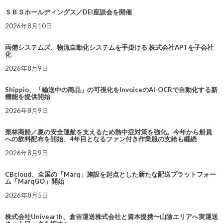
ＳＢＳホールディングス／DEI座談会を開催
2026年8月10日
両備システムズ、物流自動化システムを手掛ける 株式会社APTを子会社
化
2026年8月9日
Shippio、「輸送中の商品」の可視化をInvoiceのAI-OCRで自動化する新
機能を提供開始
2026年8月9日
栗林商船／夏の安全運航を支えるため熱中症対策を強化。今年から船員
への飲料配布を開始、4年目となるファン付き作業服の支給も継続
2026年8月9日
CBcloud、全国の「Marq」施設を起点とした新たな配送プラットフォー
ム「MarqGO」開始
2026年8月5日
株式会社Univearth、倉吉運送株式会社と資本提携〜山陰エリアへ実運送