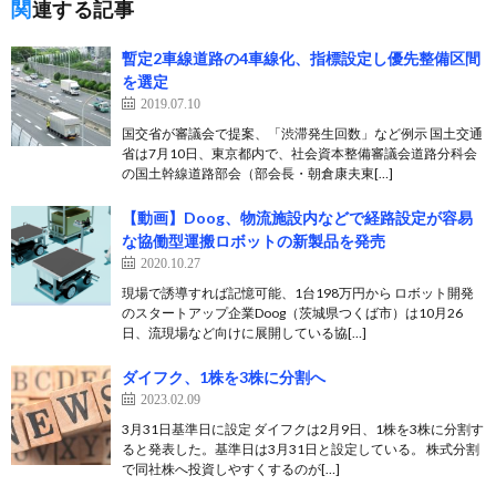
関連する記事
暫定2車線道路の4車線化、指標設定し優先整備区間
を選定
2019.07.10
国交省が審議会で提案、「渋滞発生回数」など例示 国土交通
省は7月10日、東京都内で、社会資本整備審議会道路分科会
の国土幹線道路部会（部会長・朝倉康夫東[…]
【動画】Doog、物流施設内などで経路設定が容易
な協働型運搬ロボットの新製品を発売
2020.10.27
現場で誘導すれば記憶可能、1台198万円から ロボット開発
のスタートアップ企業Doog（茨城県つくば市）は10月26
日、流現場など向けに展開している協[…]
ダイフク、1株を3株に分割へ
2023.02.09
3月31日基準日に設定 ダイフクは2月9日、1株を3株に分割す
ると発表した。基準日は3月31日と設定している。 株式分割
で同社株へ投資しやすくするのが[…]