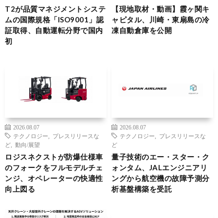
T2が品質マネジメントシステ
【現地取材・動画】霞ヶ関キ
ムの国際規格「ISO9001」認
ャピタル、川崎・東扇島の冷
証取得、自動運転分野で国内
凍自動倉庫を公開
初
2026.08.07
2026.08.07
テクノロジー
,
プレスリリースな
テクノロジー
,
プレスリリースな
ど
,
動向/展望
ど
ロジスネクストが防爆仕様車
量子技術のエー・スター・ク
のフォークをフルモデルチェ
ォンタム、JALエンジニアリ
ンジ、オペレーターの快適性
ングから航空機の故障予測分
向上図る
析基盤構築を受託