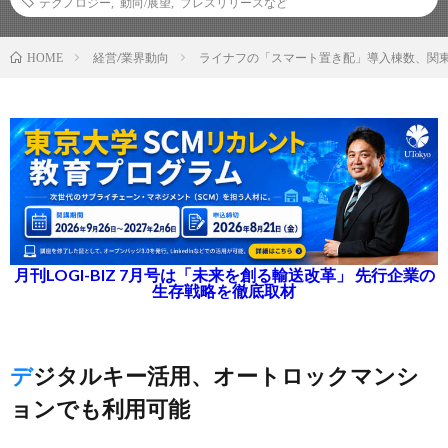
テクノロジー
,
動向/展望
,
プレスリリースなど
経営/業界動向
ライナフの「スマート置き配」導入棟数、関東
HOME
月刊LOGI-BIZ 7月号は「未来を創る輸送改革」 先行企業の
生存戦略を徹底取材
デジタルキー活用、オートロックマンシ
ョンでも利用可能