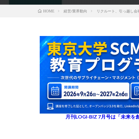
経営/業界動向
リクルート、引っ越し会
HOME
月刊LOGI-BIZ 7月号は「未