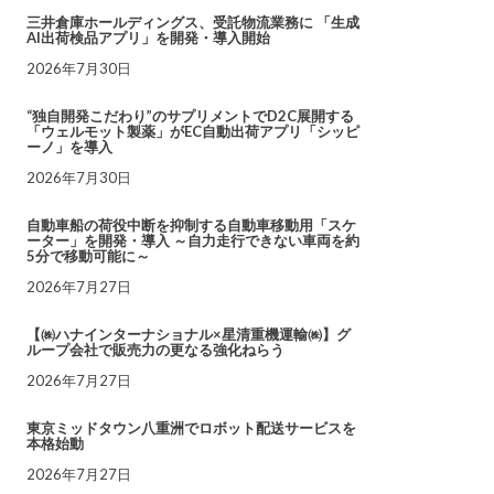
三井倉庫ホールディングス、受託物流業務に 「生成
AI出荷検品アプリ」を開発・導入開始
2026年7月30日
“独自開発こだわり”のサプリメントでD2C展開する
「ウェルモット製薬」がEC自動出荷アプリ「シッピ
ーノ」を導入
2026年7月30日
自動車船の荷役中断を抑制する自動車移動用「スケ
ーター」を開発・導入 ～自力走行できない車両を約
5分で移動可能に～
2026年7月27日
【㈱ハナインターナショナル×星清重機運輸㈱】グ
ループ会社で販売力の更なる強化ねらう
2026年7月27日
東京ミッドタウン八重洲でロボット配送サービスを
本格始動
2026年7月27日