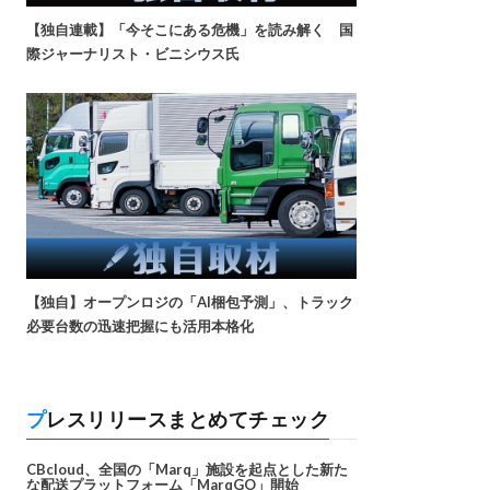
【独自連載】「今そこにある危機」を読み解く 国
際ジャーナリスト・ビニシウス氏
【独自】オープンロジの「AI梱包予測」、トラック
必要台数の迅速把握にも活用本格化
プレスリリースまとめてチェック
CBcloud、全国の「Marq」施設を起点とした新た
な配送プラットフォーム「MarqGO」開始