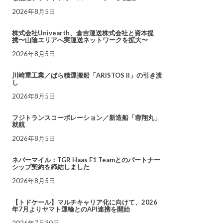
2026年8月5日
株式会社Univearth、倉吉運送株式会社と資本提
携〜山陰エリアへ実運送ネットワークを拡大〜
2026年8月5日
川崎重工業／ばら積運搬船「ARISTOS II」の引き渡
し
2026年8月5日
フジトランスコーポレーション／新造船「蓉翔丸」
就航
2026年8月5日
ネバーマイル：TGR Haas F1 Teamとのパートナー
シップ契約を締結しました
2026年8月5日
【トドケール】マルチキャリア化に向けて、2026
年7月よりヤマト運輸とのAPI連携を開始
2026年7月30日