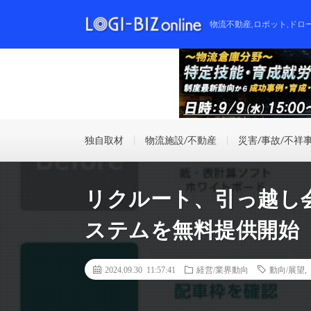
物流不動産,ロボット,ドロ
独自取材
物流施設/不動産
災害/事故/不祥
リクルート、引っ越し
ステムを無料提供開始
2024.09.30 11:57:41
経営/業界動向
動向/展望
,