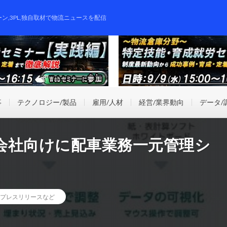
ーン,3PL,独自取材で物流ニュースを配信
事
テクノロジー/製品
雇用/人材
経営/業界動向
データ/
会社向けに配車業務一元管理シ
プレスリリースなど