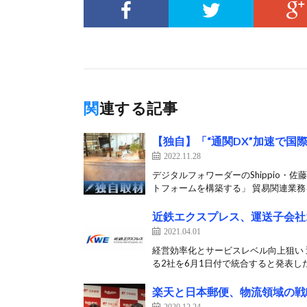
関連する記事
【独自】「“通関DX”加速で国
2022.11.28
デジタルフォワーダーのShippio・
トフォームを構築する」 貿易関連業務を
近鉄エクスプレス、運送子会社
2021.04.01
経営効率化とサービスレベル向上狙い
る2社を6月1日付で統合すると発表した
楽天と日本郵便、物流領域の戦
2020.12.24