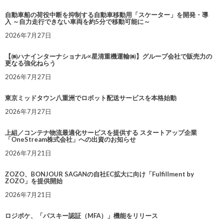
自動車船の荷役中断を抑制する自動車移動用「スケーター」を開発・導
入 ～自力走行できない車両を約5分で移動可能に～
2026年7月27日
【㈱ハナインターナショナル×星清重機運輸㈱】グループ会社で販売力の
更なる強化ねらう
2026年7月27日
東京ミッドタウン八重洲でロボット配送サービスを本格始動
2026年7月27日
上組／コンテナ物流最適化サービスを提供する スタートアップ企業
「OneStream株式会社」への出資のお知らせ
2026年7月21日
ZOZO、BONJOUR SAGANの自社EC拡大に向け「Fulfillment by
ZOZO」を提供開始
2026年7月21日
ロジポケ、「パスキー認証（MFA）」機能をリリース