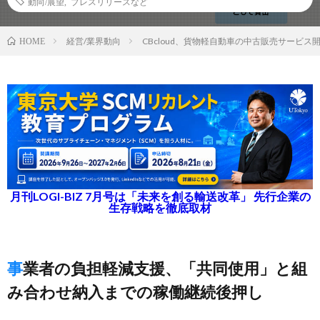
動向/展望
,
プレスリリースなど
経営/業界動向
CBcloud、貨物軽自動車の中古販売サービス
HOME
月刊LOGI-BIZ 7月号は「未来を創る輸送改革」 先行企業の
生存戦略を徹底取材
事業者の負担軽減支援、「共同使用」と組
み合わせ納入までの稼働継続後押し