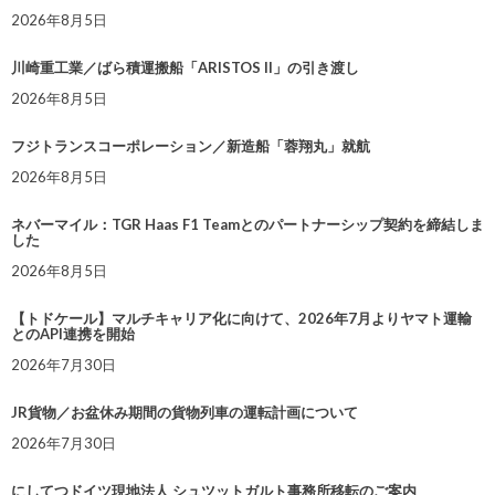
2026年8月5日
川崎重工業／ばら積運搬船「ARISTOS II」の引き渡し
2026年8月5日
フジトランスコーポレーション／新造船「蓉翔丸」就航
2026年8月5日
ネバーマイル：TGR Haas F1 Teamとのパートナーシップ契約を締結しま
した
2026年8月5日
【トドケール】マルチキャリア化に向けて、2026年7月よりヤマト運輸
とのAPI連携を開始
2026年7月30日
JR貨物／お盆休み期間の貨物列車の運転計画について
2026年7月30日
にしてつドイツ現地法人 シュツットガルト事務所移転のご案内