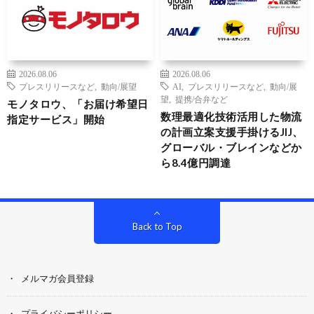
2026.08.06
2026.08.06
プレスリリースなど
,
動向/展望
AI
,
プレスリリースなど
,
動向/展
望
,
提携/合弁など
モノタロウ、「お届け希望日
数理最適化技術活用した物流
指定サービス」開始
の計画立案支援手掛けるJIJ、
グローバル・ブレインなどか
ら8.4億円調達
Back to Top
メルマガ会員登録
プライバシーポリシー