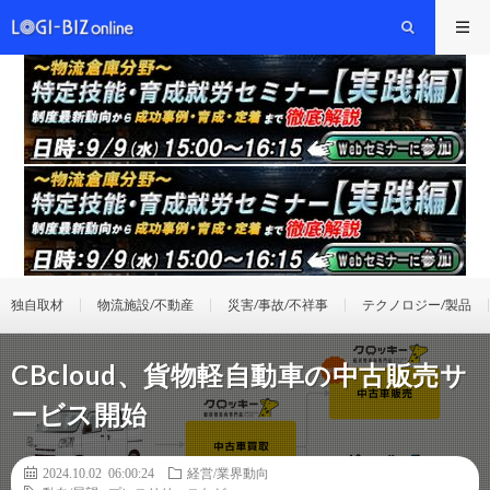
独自取材
物流施設/不動産
災害/事故/不祥事
テクノロジー/製品
CBcloud、貨物軽自動車の中古販売サ
ービス開始
2024.10.02 06:00:24
経営/業界動向