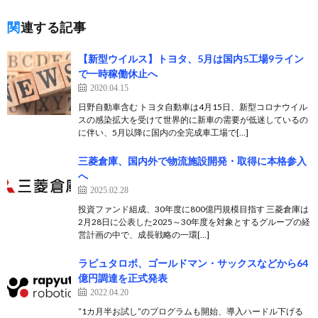
関連する記事
【新型ウイルス】トヨタ、5月は国内5工場9ライン
で一時稼働休止へ
2020.04.15
日野自動車含む トヨタ自動車は4月15日、新型コロナウイル
スの感染拡大を受けて世界的に新車の需要が低迷しているの
に伴い、5月以降に国内の全完成車工場で[…]
三菱倉庫、国内外で物流施設開発・取得に本格参入
へ
2025.02.28
投資ファンド組成、30年度に800億円規模目指す 三菱倉庫は
2月28日に公表した2025～30年度を対象とするグループの経
営計画の中で、成長戦略の一環[…]
ラピュタロボ、ゴールドマン・サックスなどから64
億円調達を正式発表
2022.04.20
“1カ月半お試し”のプログラムも開始、導入ハードル下げる