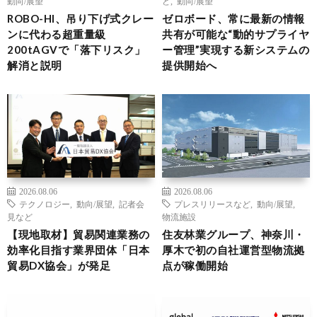
動向/展望
ど
,
動向/展望
ROBO-HI、吊り下げ式クレー
ゼロボード、常に最新の情報
ンに代わる超重量級
共有が可能な“動的サプライヤ
200tAGVで「落下リスク」
ー管理”実現する新システムの
解消と説明
提供開始へ
2026.08.06
2026.08.06
テクノロジー
,
動向/展望
,
記者会
プレスリリースなど
,
動向/展望
,
見など
物流施設
【現地取材】貿易関連業務の
住友林業グループ、神奈川・
効率化目指す業界団体「日本
厚木で初の自社運営型物流拠
貿易DX協会」が発足
点が稼働開始