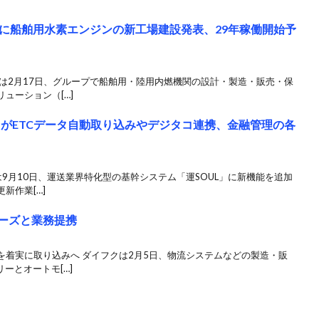
に船舶用水素エンジンの新工場建設発表、29年稼働開始予
は2月17日、グループで船舶用・陸用内燃機関の設計・製造・販売・保
ューション（[…]
」がETCデータ自動取り込みやデジタコ連携、金融管理の各
は9月10日、運送業界特化型の基幹システム「運SOUL」に新機能を追加
新作業[…]
リーズと業務提携
を着実に取り込みへ ダイフクは2月5日、物流システムなどの製造・販
ーとオートモ[…]