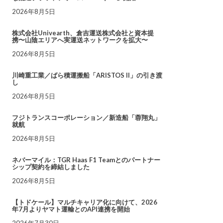
2026年8月5日
株式会社Univearth、倉吉運送株式会社と資本提
携〜山陰エリアへ実運送ネットワークを拡大〜
2026年8月5日
川崎重工業／ばら積運搬船「ARISTOS II」の引き渡
し
2026年8月5日
フジトランスコーポレーション／新造船「蓉翔丸」
就航
2026年8月5日
ネバーマイル：TGR Haas F1 Teamとのパートナー
シップ契約を締結しました
2026年8月5日
【トドケール】マルチキャリア化に向けて、2026
年7月よりヤマト運輸とのAPI連携を開始
2026年7月30日