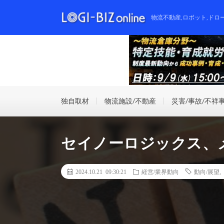
物流不動産,ロボット,ドロ
独自取材
物流施設/不動産
災害/事故/不祥
セイノーロジックス、
2024.10.21 09:30:21
経営/業界動向
動向/展望
,