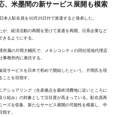
対応、米墨間の新サービス展開も模索
日本人駐在員を10月25日付で派遣すると発表した。
たが、経済活動の再開を受けて派遣を再開。日系企業など
できるようにする。
ビス課所属の片岡大輔氏で、メキシコシティの同社現地代理店
コ）本社事務所内に着任する。
輸送サービスを日本で初めて開始したという。片岡氏を現
ることを目指す。
ニアショアリング（生産拠点を最終消費地に近いところに
取り組み）の対象として注目度が高まっている。駐在員再
ニーズを収集、新たなサービス展開の可能性を模索し、中
目指す。