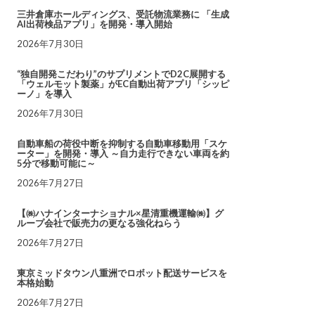
三井倉庫ホールディングス、受託物流業務に 「生成
AI出荷検品アプリ」を開発・導入開始
2026年7月30日
“独自開発こだわり”のサプリメントでD2C展開する
「ウェルモット製薬」がEC自動出荷アプリ「シッピ
ーノ」を導入
2026年7月30日
自動車船の荷役中断を抑制する自動車移動用「スケ
ーター」を開発・導入 ～自力走行できない車両を約
5分で移動可能に～
2026年7月27日
【㈱ハナインターナショナル×星清重機運輸㈱】グ
ループ会社で販売力の更なる強化ねらう
2026年7月27日
東京ミッドタウン八重洲でロボット配送サービスを
本格始動
2026年7月27日