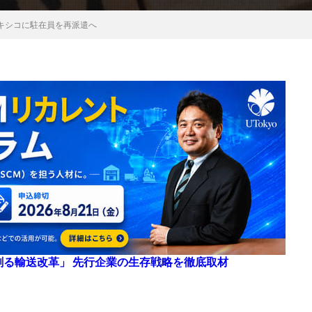
キシコに駐在員を再派遣へ
来を創る輸送改革」 先行企業の生存戦略を徹底取材