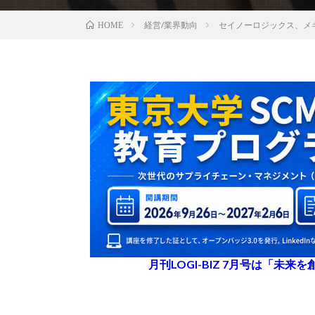
経営/業界動向
セイノーロジックス、メ
HOME
月刊LOGI-BIZ 7月号は「未