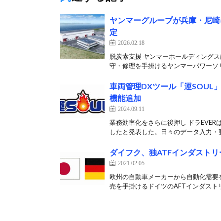
ヤンマーグループが兵庫・尼崎
定
2026.02.18
脱炭素支援 ヤンマーホールディングス
守・修理を手掛けるヤンマーパワーソリ
車両管理DXツール「運SOUL
機能追加
2024.09.11
業務効率化をさらに後押し ドラEVER
したと発表した。日々のデータ入力・更
ダイフク、独ATFインダスト
2021.02.05
欧州の自動車メーカーから自動化需要
売を手掛けるドイツのAFTインダストリ