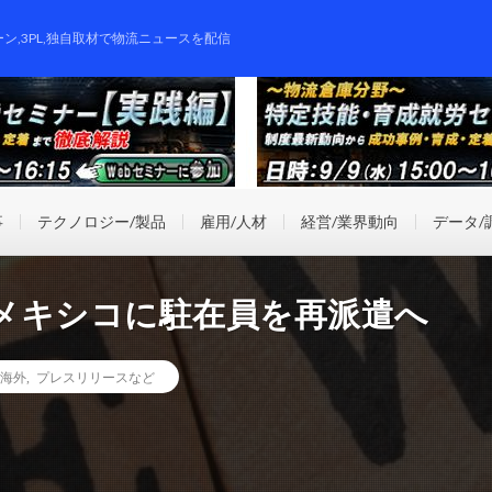
ーン,3PL,独自取材で物流ニュースを配信
事
テクノロジー/製品
雇用/人材
経営/業界動向
データ/
メキシコに駐在員を再派遣へ
海外
,
プレスリリースなど