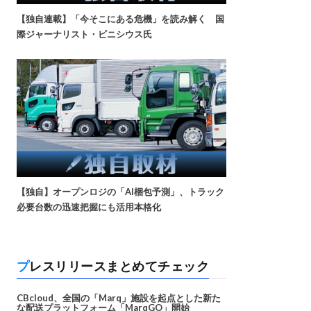
【独自連載】「今そこにある危機」を読み解く 国
際ジャーナリスト・ビニシウス氏
【独自】オープンロジの「AI梱包予測」、トラック
必要台数の迅速把握にも活用本格化
プレスリリースまとめてチェック
CBcloud、全国の「Marq」施設を起点とした新た
な配送プラットフォーム「MarqGO」開始