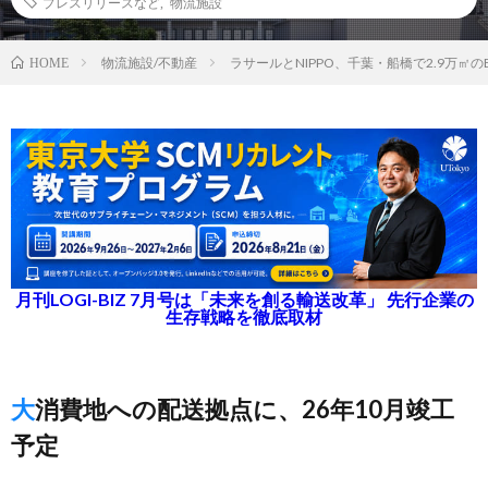
プレスリリースなど
,
物流施設
物流施設/不動産
ラサールとNIPPO、千葉・船橋で2.9万㎡の
HOME
月刊LOGI-BIZ 7月号は「未来を創る輸送改革」 先行企業の
生存戦略を徹底取材
大消費地への配送拠点に、26年10月竣工
予定