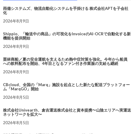
両備システムズ、物流自動化システムを手掛ける 株式会社APTを子会社
化
2026年8月9日
Shippio、「輸送中の商品」の可視化をInvoiceのAI-OCRで自動化する新
機能を提供開始
2026年8月9日
栗林商船／夏の安全運航を支えるため熱中症対策を強化。今年から船員
への飲料配布を開始、4年目となるファン付き作業服の支給も継続
2026年8月9日
CBcloud、全国の「Marq」施設を起点とした新たな配送プラットフォー
ム「MarqGO」開始
2026年8月5日
株式会社Univearth、倉吉運送株式会社と資本提携〜山陰エリアへ実運送
ネットワークを拡大〜
2026年8月5日