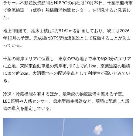
ラサール不動産投資顧問とNIPPOの両社は10月29日、千葉県船橋市
で物流施設「（仮称）船橋西浦物流センター」を開発すると発表し
た。
地上4階建て、延床面積は2万9162㎡を計画しており、竣工は2026
年10月の予定。完成後はBTS型物流施設として稼働することが決ま
っている。
千葉の湾岸エリアに位置し、東京の中心地まで車で約30分のエリア
に立地。東関東自動車道の湾岸市川ICまで約1km、京葉道路の船橋
ICまで約2km。大消費地への配送拠点として利便性が高いとみてい
る。
冷凍・冷蔵機能を有するほか、最新鋭の物流設備を整える予定。
LED照明や人感センサー、節水型衛生機器など、環境に配慮した設
備の導入を想定している。