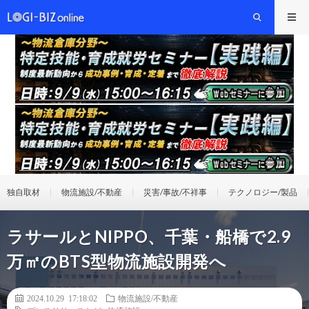
独自取材
物流施設/不動産
災害/事故/不祥事
テクノロジー/製品
ラサールとNIPPO、千葉・船橋で2.9
万㎡のBTS型物流施設開発へ
2024.10.29 17:18:02
物流施設/不動産