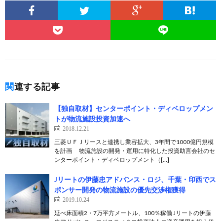
関連する記事
【独自取材】センターポイント・ディベロップメン
トが物流施設投資加速へ
2018.12.21
三菱ＵＦＪリースと連携し業容拡大、3年間で1000億円規模
を計画 物流施設の開発・運用に特化した投資助言会社のセ
ンターポイント・ディベロップメント（[…]
Jリートの伊藤忠アドバンス・ロジ、千葉・印西でス
ポンサー開発の物流施設の優先交渉権獲得
2019.10.24
延べ床面積2・7万平方メートル、100％稼働 Jリートの伊藤