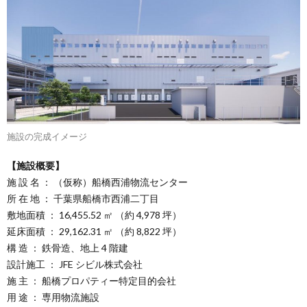
施設の完成イメージ
【施設概要】
施 設 名 ： （仮称）船橋西浦物流センター
所 在 地 ： 千葉県船橋市西浦二丁目
敷地面積 ： 16,455.52 ㎡ （約 4,978 坪）
延床面積 ： 29,162.31 ㎡ （約 8,822 坪）
構 造 ： 鉄骨造、地上 4 階建
設計施工 ： JFE シビル株式会社
施 主 ： 船橋プロパティー特定目的会社
用 途 ： 専用物流施設