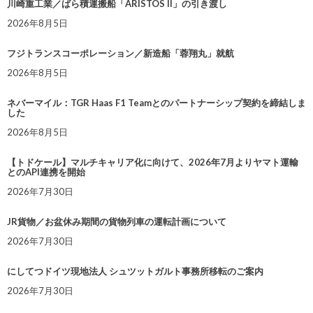
川崎重工業／ばら積運搬船「ARISTOS II」の引き渡し
2026年8月5日
フジトランスコーポレーション／新造船「蓉翔丸」就航
2026年8月5日
ネバーマイル：TGR Haas F1 Teamとのパートナーシップ契約を締結しま
した
2026年8月5日
【トドケール】マルチキャリア化に向けて、2026年7月よりヤマト運輸
とのAPI連携を開始
2026年7月30日
JR貨物／お盆休み期間の貨物列車の運転計画について
2026年7月30日
にしてつドイツ現地法人 シュツットガルト事務所移転のご案内
2026年7月30日