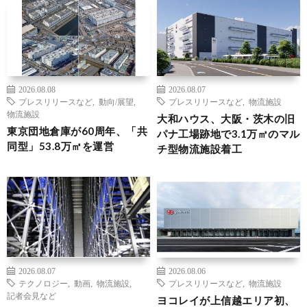
2026.08.08
2026.08.07
プレスリリースなど
,
動向/展望
,
プレスリリースなど
,
物流施設
物流施設
大和ハウス、大阪・茨木の旧
東京団地倉庫が60周年、「共
パナ工場跡地で3.1万㎡のマル
同型」53.8万㎡を運営
チ型物流施設着工
2026.08.07
2026.08.06
テクノロジー
,
動画
,
物流施設
,
プレスリリースなど
,
物流施設
記者会見など
ヨコレイが上信越エリア初、