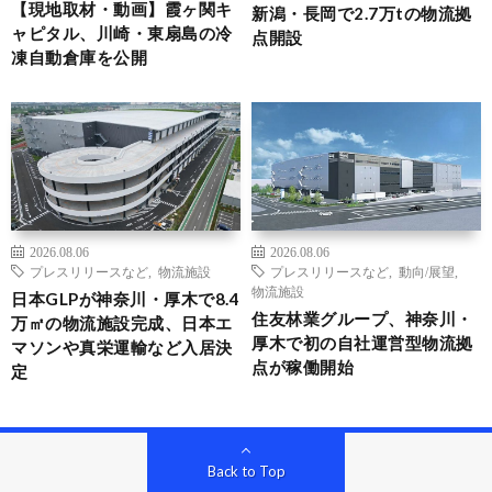
【現地取材・動画】霞ヶ関キ
新潟・長岡で2.7万tの物流拠
ャピタル、川崎・東扇島の冷
点開設
凍自動倉庫を公開
2026.08.06
2026.08.06
プレスリリースなど
,
物流施設
プレスリリースなど
,
動向/展望
,
物流施設
日本GLPが神奈川・厚木で8.4
住友林業グループ、神奈川・
万㎡の物流施設完成、日本エ
厚木で初の自社運営型物流拠
マソンや真栄運輸など入居決
点が稼働開始
定
Back to Top