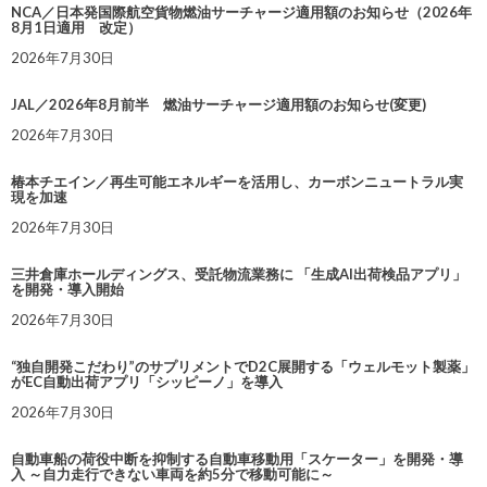
NCA／日本発国際航空貨物燃油サーチャージ適用額のお知らせ（2026年
8月1日適用 改定）
2026年7月30日
JAL／2026年8月前半 燃油サーチャージ適用額のお知らせ(変更)
2026年7月30日
椿本チエイン／再生可能エネルギーを活用し、カーボンニュートラル実
現を加速
2026年7月30日
三井倉庫ホールディングス、受託物流業務に 「生成AI出荷検品アプリ」
を開発・導入開始
2026年7月30日
“独自開発こだわり”のサプリメントでD2C展開する「ウェルモット製薬」
がEC自動出荷アプリ「シッピーノ」を導入
2026年7月30日
自動車船の荷役中断を抑制する自動車移動用「スケーター」を開発・導
入 ～自力走行できない車両を約5分で移動可能に～