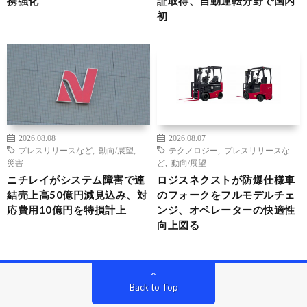
携強化
証取得、自動運転分野で国内
初
2026.08.08
2026.08.07
プレスリリースなど
,
動向/展望
,
テクノロジー
,
プレスリリースな
災害
ど
,
動向/展望
ニチレイがシステム障害で連
ロジスネクストが防爆仕様車
結売上高50億円減見込み、対
のフォークをフルモデルチェ
応費用10億円を特損計上
ンジ、オペレーターの快適性
向上図る
Back to Top