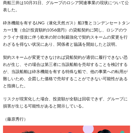
商船三井は10月31日、グループのロシア関連事業の現状について公
表した。
砕氷機能を有するLNG（液化天然ガス）船3隻とコンデンセートタン
カー1隻（合計投資額約1056億円）の貸船契約に関し、ロシアのウ
クライナ侵攻に伴う欧米の対ロ制裁強化で契約スキームの変更を行
わざるを得ない状況にあり、関係者と協議を開始したと説明。
契約スキームが変更できなければ貸船契約が適切に履行できない恐
れが生じ、その場合は第三者に当該船舶を売却することを検討する
が、当該船舶は砕氷機能を有する特殊な船で、他の事業への転用が
難しいため、企図した価格で売却することができない可能性がある
と指摘した。
リスクが現実化した場合、投資額が全額は回収できず、グループに
損害が生じる可能性があると開示している。
（藤原秀行）