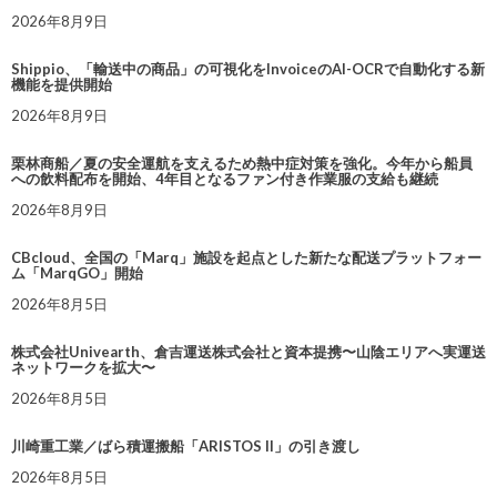
2026年8月9日
Shippio、「輸送中の商品」の可視化をInvoiceのAI-OCRで自動化する新
機能を提供開始
2026年8月9日
栗林商船／夏の安全運航を支えるため熱中症対策を強化。今年から船員
への飲料配布を開始、4年目となるファン付き作業服の支給も継続
2026年8月9日
CBcloud、全国の「Marq」施設を起点とした新たな配送プラットフォー
ム「MarqGO」開始
2026年8月5日
株式会社Univearth、倉吉運送株式会社と資本提携〜山陰エリアへ実運送
ネットワークを拡大〜
2026年8月5日
川崎重工業／ばら積運搬船「ARISTOS II」の引き渡し
2026年8月5日