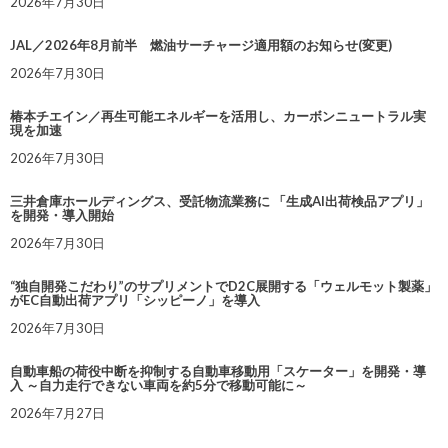
2026年7月30日
JAL／2026年8月前半 燃油サーチャージ適用額のお知らせ(変更)
2026年7月30日
椿本チエイン／再生可能エネルギーを活用し、カーボンニュートラル実
現を加速
2026年7月30日
三井倉庫ホールディングス、受託物流業務に 「生成AI出荷検品アプリ」
を開発・導入開始
2026年7月30日
“独自開発こだわり”のサプリメントでD2C展開する「ウェルモット製薬」
がEC自動出荷アプリ「シッピーノ」を導入
2026年7月30日
自動車船の荷役中断を抑制する自動車移動用「スケーター」を開発・導
入 ～自力走行できない車両を約5分で移動可能に～
2026年7月27日