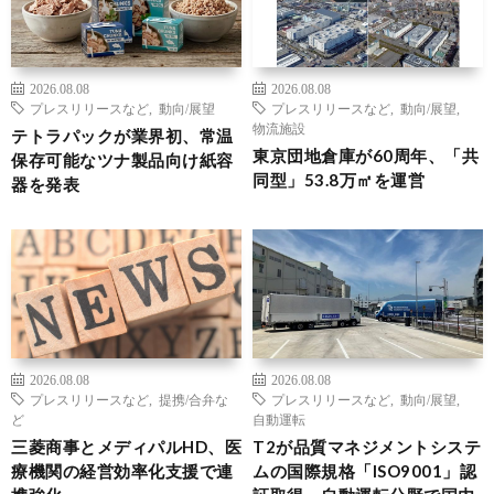
2026.08.08
2026.08.08
プレスリリースなど
,
動向/展望
プレスリリースなど
,
動向/展望
,
物流施設
テトラパックが業界初、常温
東京団地倉庫が60周年、「共
保存可能なツナ製品向け紙容
同型」53.8万㎡を運営
器を発表
2026.08.08
2026.08.08
プレスリリースなど
,
提携/合弁な
プレスリリースなど
,
動向/展望
,
ど
自動運転
三菱商事とメディパルHD、医
T2が品質マネジメントシステ
療機関の経営効率化支援で連
ムの国際規格「ISO9001」認