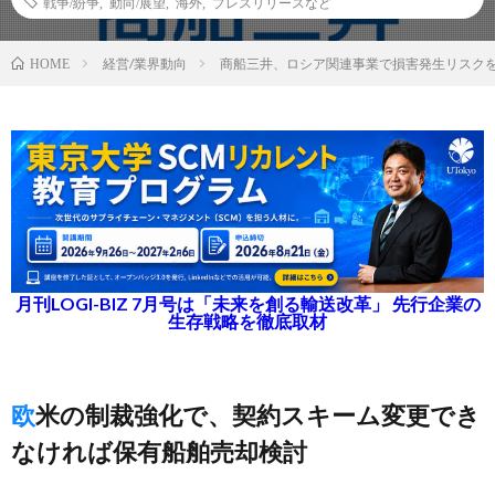
戦争/紛争
,
動向/展望
,
海外
,
プレスリリースなど
経営/業界動向
商船三井、ロシア関連事業で損害発生リスク
HOME
月刊LOGI-BIZ 7月号は「未来を創る輸送改革」 先行企業の
生存戦略を徹底取材
欧米の制裁強化で、契約スキーム変更でき
なければ保有船舶売却検討