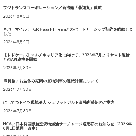
フジトランスコーポレーション／新造船「蓉翔丸」就航
2026年8月5日
ネバーマイル：TGR Haas F1 Teamとのパートナーシップ契約を締結しま
した
2026年8月5日
【トドケール】マルチキャリア化に向けて、2026年7月よりヤマト運輸
とのAPI連携を開始
2026年7月30日
JR貨物／お盆休み期間の貨物列車の運転計画について
2026年7月30日
にしてつドイツ現地法人 シュツットガルト事務所移転のご案内
2026年7月30日
NCA／日本発国際航空貨物燃油サーチャージ適用額のお知らせ（2026年
8月1日適用 改定）