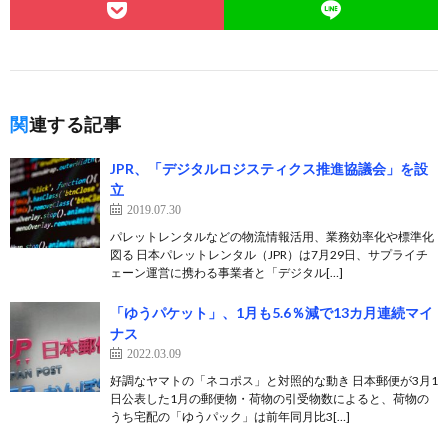
関連する記事
JPR、「デジタルロジスティクス推進協議会」を設
立
2019.07.30
パレットレンタルなどの物流情報活用、業務効率化や標準化
図る 日本パレットレンタル（JPR）は7月29日、サプライチ
ェーン運営に携わる事業者と「デジタル[…]
「ゆうパケット」、1月も5.6％減で13カ月連続マイ
ナス
2022.03.09
好調なヤマトの「ネコポス」と対照的な動き 日本郵便が3月1
日公表した1月の郵便物・荷物の引受物数によると、荷物の
うち宅配の「ゆうパック」は前年同月比3[…]