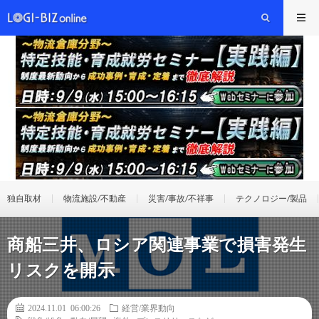
独自取材
物流施設/不動産
災害/事故/不祥事
テクノロジー/製品
商船三井、ロシア関連事業で損害発生
リスクを開示
2024.11.01 06:00:26
経営/業界動向