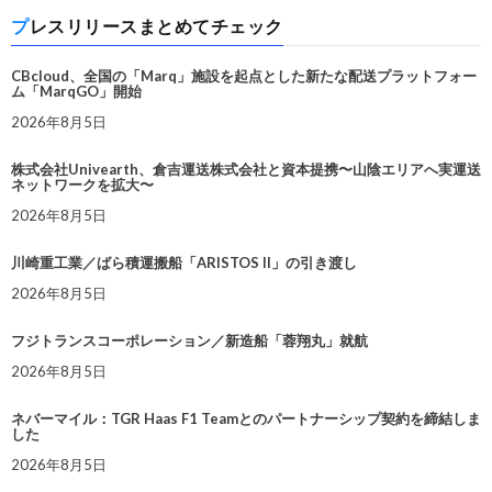
プレスリリースまとめてチェック
CBcloud、全国の「Marq」施設を起点とした新たな配送プラットフォー
ム「MarqGO」開始
2026年8月5日
株式会社Univearth、倉吉運送株式会社と資本提携〜山陰エリアへ実運送
ネットワークを拡大〜
2026年8月5日
川崎重工業／ばら積運搬船「ARISTOS II」の引き渡し
2026年8月5日
フジトランスコーポレーション／新造船「蓉翔丸」就航
2026年8月5日
ネバーマイル：TGR Haas F1 Teamとのパートナーシップ契約を締結しま
した
2026年8月5日