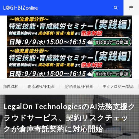
独自取材
物流施設/不動産
災害/事故/不祥事
テクノロジー/製品
LegalOn TechnologiesのAI法務支援ク
ラウドサービス、契約リスクチェッ
クが倉庫寄託契約に対応開始