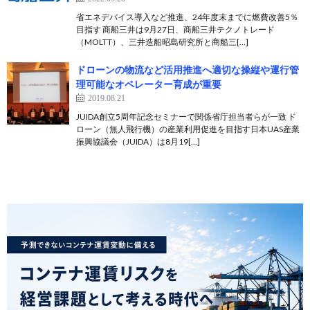
省エネデバイス導入など推進、24年度末までに燃費改善5％
目指す 商船三井は9月27日、商船三井テクノトレード
（MOLTT）、三井造船昭島研究所と商船三[…]
ドローンの物流など活用推進へ適切な操縦や運行管
理可能なオペレーター育成が重要
2019.08.21
JUIDA創立5周年記念セミナーで関係省庁担当者らが一致 ド
ローン（無人飛行機）の産業利用促進を目指す日本UAS産業
振興協議会（JUIDA）は8月19[…]