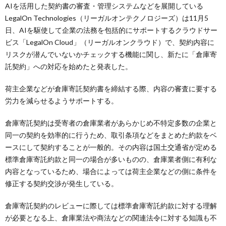
AIを活用した契約書の審査・管理システムなどを展開している
LegalOn Technologies（リーガルオンテクノロジーズ）は11月5
日、AIを駆使して企業の法務を包括的にサポートするクラウドサー
ビス「LegalOn Cloud」（リーガルオンクラウド）で、契約内容に
リスクが潜んでいないかチェックする機能に関し、新たに「倉庫寄
託契約」への対応を始めたと発表した。
荷主企業などが倉庫寄託契約書を締結する際、内容の審査に要する
労力を減らせるようサポートする。
倉庫寄託契約は受寄者の倉庫業者があらかじめ不特定多数の企業と
同一の契約を効率的に行うため、取引条項などをまとめた約款をベ
ースにして契約することが一般的。その内容は国土交通省が定める
標準倉庫寄託約款と同一の場合が多いものの、倉庫業者側に有利な
内容となっているため、場合によっては荷主企業などの側に条件を
修正する契約交渉が発生している。
倉庫寄託契約のレビューに際しては標準倉庫寄託約款に対する理解
が必要となる上、倉庫業法や商法などの関連法令に対する知識も不