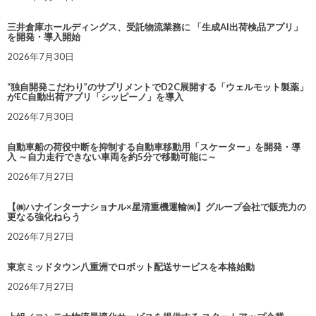
三井倉庫ホールディングス、受託物流業務に 「生成AI出荷検品アプリ」
を開発・導入開始
2026年7月30日
“独自開発こだわり”のサプリメントでD2C展開する「ウェルモット製薬」
がEC自動出荷アプリ「シッピーノ」を導入
2026年7月30日
自動車船の荷役中断を抑制する自動車移動用「スケーター」を開発・導
入 ～自力走行できない車両を約5分で移動可能に～
2026年7月27日
【㈱ハナインターナショナル×星清重機運輸㈱】グループ会社で販売力の
更なる強化ねらう
2026年7月27日
東京ミッドタウン八重洲でロボット配送サービスを本格始動
2026年7月27日