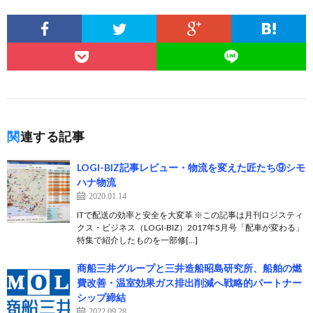
関連する記事
LOGI-BIZ記事レビュー・物流を変えた匠たち⑨シモ
ハナ物流
2020.01.14
ITで配送の効率と安全を大変革 ※この記事は月刊ロジスティ
クス・ビジネス（LOGI-BIZ）2017年5月号「配車が変わる」
特集で紹介したものを一部修[…]
商船三井グループと三井造船昭島研究所、船舶の燃
費改善・温室効果ガス排出削減へ戦略的パートナー
シップ締結
2022.09.28