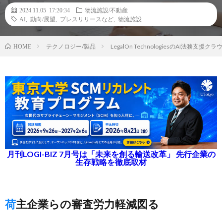
2024.11.05 17:20:34
物流施設/不動産
AI
,
動向/展望
,
プレスリリースなど
,
物流施設
テクノロジー/製品
LegalOn TechnologiesのAI
HOME
月刊LOGI-BIZ 7月号は「未来を創る輸送改革」 先行企業の
生存戦略を徹底取材
荷主企業らの審査労力軽減図る