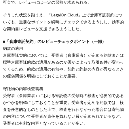
可欠で、レビューには一定の習熟が求められる。
そうした状況を踏まえ、「LegalOn Cloud」上で倉庫寄託契約につ
いても、重要なポイントを瞬時にチェックできるようにし、効率的
な契約書レビューを支援できるようにした。
■「倉庫寄託契約」のレビューチェックポイント（一部）
約款の適用
倉庫寄託契約においては、受寄者（倉庫業者）が定める約款または
標準倉庫寄託約款の適用があるのか否かによって取引条件が変わっ
てくるため、約款の適用の有無や、契約と約款の内容が異なるとき
の優劣関係を明確にしておくことが重要。
寄託物の内容検査義務
受寄者（倉庫業者）における寄託物の受領時の検査が必要的である
か否かを明確にしておくことが重要。受寄者が定める約款では、検
査を任意的なものとした上で、検査を行わなかった場合には寄託物
の内容について受寄者が責任を負わない旨が定められているなど、
受寄者に有利な内容となっていることが多い。