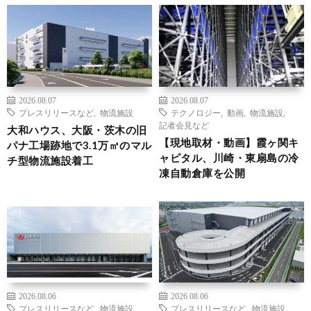
2026.08.07
2026.08.07
プレスリリースなど
,
物流施設
テクノロジー
,
動画
,
物流施設
,
記者会見など
大和ハウス、大阪・茨木の旧
【現地取材・動画】霞ヶ関キ
パナ工場跡地で3.1万㎡のマル
ャピタル、川崎・東扇島の冷
チ型物流施設着工
凍自動倉庫を公開
2026.08.06
2026.08.06
プレスリリースなど
,
物流施設
プレスリリースなど
,
物流施設