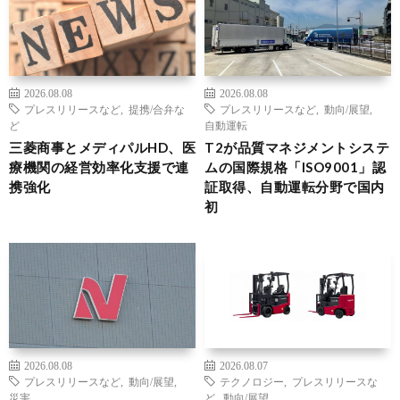
2026.08.08
2026.08.08
プレスリリースなど
,
提携/合弁な
プレスリリースなど
,
動向/展望
,
ど
自動運転
三菱商事とメディパルHD、医
T2が品質マネジメントシステ
療機関の経営効率化支援で連
ムの国際規格「ISO9001」認
携強化
証取得、自動運転分野で国内
初
2026.08.08
2026.08.07
プレスリリースなど
,
動向/展望
,
テクノロジー
,
プレスリリースな
災害
ど
,
動向/展望