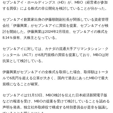
セブン＆アイ・ホールディングス（HD）が、MBO（経営者が参加
する買収）による株式の非公開化を検討していることが分かった。
セブン＆アイ創業家出身の伊藤順朗副社長が関係している資産管理
会社「伊藤興業」がセブン＆アイに買収を提案、セブン＆アイが検
討を開始した。伊藤興業は2024年2月現在、セブン＆アイの株式を
8.14％保有、大株主となっている。
セブン＆アイに対しては、カナダの流通大手アリマンタシォン・ク
シュタール（ACT）が6兆円規模の買収を提案しており、MBOは対
抗策として検討している。
伊藤興業がセブン＆アイの全株式を取得した場合、取得額はトータ
ルで6兆円を超える公算が大きく、国内で過去にあったMBOで最大
規模になることが確実。
セブン＆アイは11月13日、MBO検討を伝えた日本経済新聞電子版
などの報道を受け、MBOの提案を受けて検討していることを認める
声明を発表。独立社外取締役で構成する特別委員会が是非を協議し