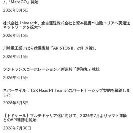
ム「MarqGO」開始
2026年8月5日
株式会社Univearth、倉吉運送株式会社と資本提携〜山陰エリアへ実運送
ネットワークを拡大〜
2026年8月5日
川崎重工業／ばら積運搬船「ARISTOS II」の引き渡し
2026年8月5日
フジトランスコーポレーション／新造船「蓉翔丸」就航
2026年8月5日
ネバーマイル：TGR Haas F1 Teamとのパートナーシップ契約を締結しま
した
2026年8月5日
【トドケール】マルチキャリア化に向けて、2026年7月よりヤマト運輸
とのAPI連携を開始
2026年7月30日