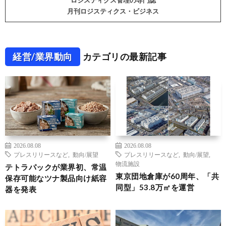
ロジスティクス管理の専門誌
月刊ロジスティクス・ビジネス
経営/業界動向
カテゴリの最新記事
2026.08.08
2026.08.08
プレスリリースなど
,
動向/展望
プレスリリースなど
,
動向/展望
,
物流施設
テトラパックが業界初、常温
東京団地倉庫が60周年、「共
保存可能なツナ製品向け紙容
同型」53.8万㎡を運営
器を発表