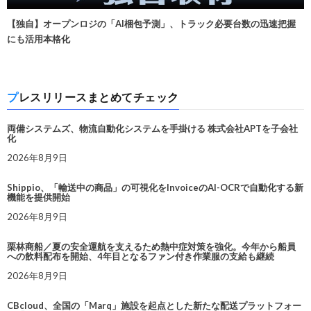
【独自】オープンロジの「AI梱包予測」、トラック必要台数の迅速把握
にも活用本格化
プレスリリースまとめてチェック
両備システムズ、物流自動化システムを手掛ける 株式会社APTを子会社
化
2026年8月9日
Shippio、「輸送中の商品」の可視化をInvoiceのAI-OCRで自動化する新
機能を提供開始
2026年8月9日
栗林商船／夏の安全運航を支えるため熱中症対策を強化。今年から船員
への飲料配布を開始、4年目となるファン付き作業服の支給も継続
2026年8月9日
CBcloud、全国の「Marq」施設を起点とした新たな配送プラットフォー