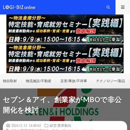
独自取材
物流施設/不動産
災害/事故/不祥事
テクノロジー/製品
セブン＆アイ、創業家がMBOで非公
開化を検討
2024.11.13 14:40:02
経営/業界動向