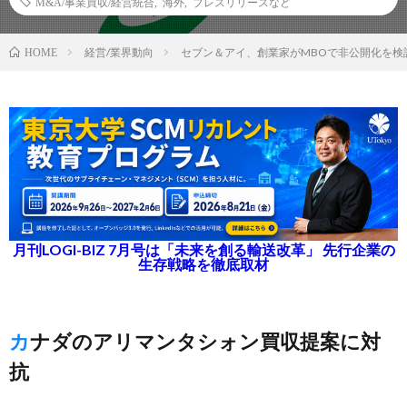
M&A/事業買収/経営統合
,
海外
,
プレスリリースなど
経営/業界動向
セブン＆アイ、創業家がMBOで非公開化を検
HOME
月刊LOGI-BIZ 7月号は「未来を創る輸送改革」 先行企業の
生存戦略を徹底取材
カナダのアリマンタシォン買収提案に対
抗