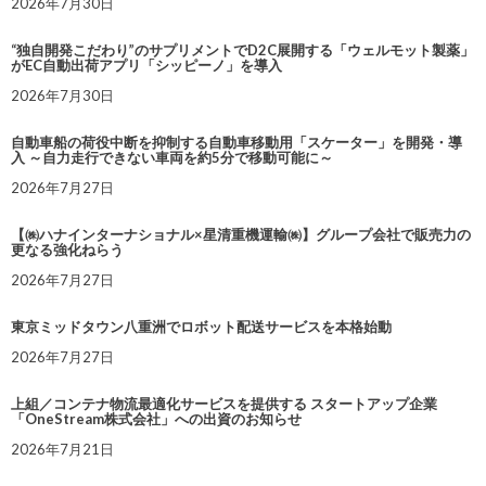
2026年7月30日
“独自開発こだわり”のサプリメントでD2C展開する「ウェルモット製薬」
がEC自動出荷アプリ「シッピーノ」を導入
2026年7月30日
自動車船の荷役中断を抑制する自動車移動用「スケーター」を開発・導
入 ～自力走行できない車両を約5分で移動可能に～
2026年7月27日
【㈱ハナインターナショナル×星清重機運輸㈱】グループ会社で販売力の
更なる強化ねらう
2026年7月27日
東京ミッドタウン八重洲でロボット配送サービスを本格始動
2026年7月27日
上組／コンテナ物流最適化サービスを提供する スタートアップ企業
「OneStream株式会社」への出資のお知らせ
2026年7月21日