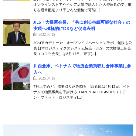
オンラインストアやイケア店舗で購入した大型家具の受け取
りを通常配送より手ごろな価格で可能[…]
JILS・大橋新会長、「共に創る持続可能な社会」の
実現へ積極的にDXなど促進表明
2022.06.15
SCMアカデミーや「オープンイノベーションラボ」創設も公
表 日本ロジスティクスシステム協会（JILS）の大橋徹二新会
長（コマツ会長）は6月14日、東京[…]
川西倉庫、ベトナムで物流企業買収し倉庫事業に参
入へ
2025.04.15
7月上旬めど、需要取り込み図る 川西倉庫は4月15日、ベト
ナムで物流事業を手掛けるTOAN PHAT LOGISTICS（トア
ン・ファット・ロジスティ[…]