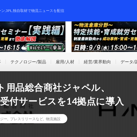
ーン,3PL,独自取材で物流ニュースを配信
事
テクノロジー/製品
雇用/人材
経営/業界動向
データ/
ト用品総合商社ジャペル、
約受付サービスを14拠点に導入
ジー
,
プレスリリースなど
,
物流施設