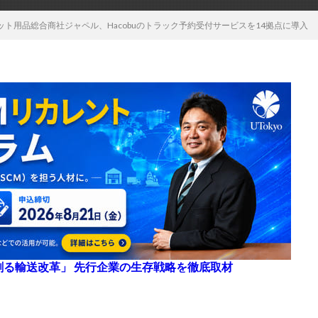
ト用品総合商社ジャペル、Hacobuのトラック予約受付サービスを14拠点に導入
来を創る輸送改革」 先行企業の生存戦略を徹底取材