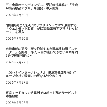
三井倉庫ホールディングス、受託物流業務に 「生成
AI出荷検品アプリ」を開発・導入開始
2026年7月30日
“独自開発こだわり”のサプリメントでD2C展開する
「ウェルモット製薬」がEC自動出荷アプリ「シッピ
ーノ」を導入
2026年7月30日
自動車船の荷役中断を抑制する自動車移動用「スケ
ーター」を開発・導入 ～自力走行できない車両を約
5分で移動可能に～
2026年7月27日
【㈱ハナインターナショナル×星清重機運輸㈱】グ
ループ会社で販売力の更なる強化ねらう
2026年7月27日
東京ミッドタウン八重洲でロボット配送サービスを
本格始動
2026年7月27日