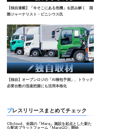
【独自連載】「今そこにある危機」を読み解く 国
際ジャーナリスト・ビニシウス氏
【独自】オープンロジの「AI梱包予測」、トラック
必要台数の迅速把握にも活用本格化
プレスリリースまとめてチェック
CBcloud、全国の「Marq」施設を起点とした新た
な配送プラットフォーム「MarqGO」開始