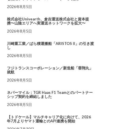
2026年8月5日
株式会社Univearth、倉吉運送株式会社と資本提
携〜山陰エリアへ実運送ネットワークを拡大〜
2026年8月5日
川崎重工業／ばら積運搬船「ARISTOS II」の引き渡
し
2026年8月5日
フジトランスコーポレーション／新造船「蓉翔丸」
就航
2026年8月5日
ネバーマイル：TGR Haas F1 Teamとのパートナー
シップ契約を締結しました
2026年8月5日
【トドケール】マルチキャリア化に向けて、2026
年7月よりヤマト運輸とのAPI連携を開始
2026年7月30日