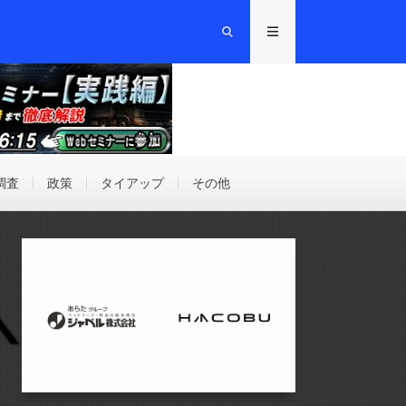
調査
政策
タイアップ
その他