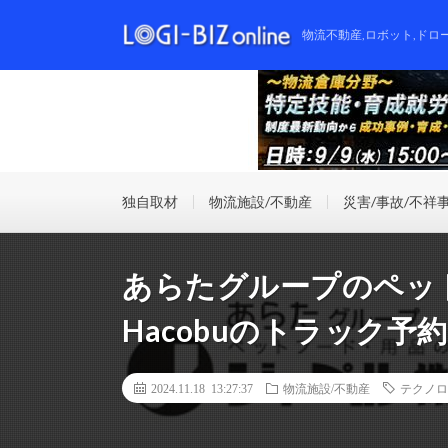
物流不動産,ロボット,ドロ
独自取材
物流施設/不動産
災害/事故/不祥
あらたグループのペッ
Hacobuのトラック予
2024.11.18 13:27:37
物流施設/不動産
テクノロ