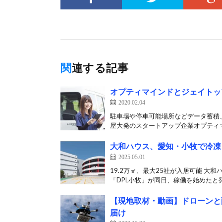
関連する記事
オプティマインドとジェイトッ
2020.02.04
駐車場や停車可能場所などデータ蓄積
屋大発のスタートアップ企業オプティマイ
大和ハウス、愛知・小牧で冷凍
2025.05.01
19.2万㎡、最大25社が入居可能 
「DPL小牧」が同日、稼働を始めたと発
【現地取材・動画】ドローンと
届け