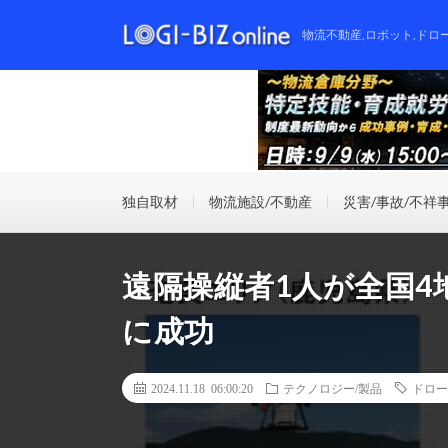
物流不動産,ロボット,ドロ
独自取材
物流施設/不動産
災害/事故/不祥
遠隔操縦者1人が全国4
に成功
2024.11.18 06:00:20
テクノロジー/製品
ドロー