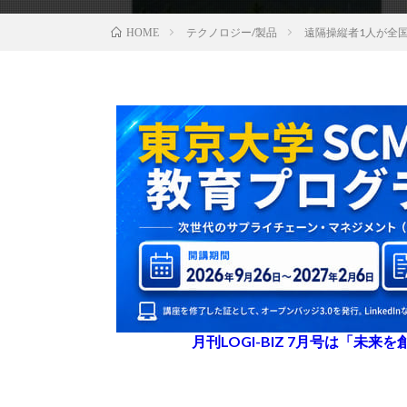
テクノロジー/製品
遠隔操縦者1人が全
HOME
月刊LOGI-BIZ 7月号は「未