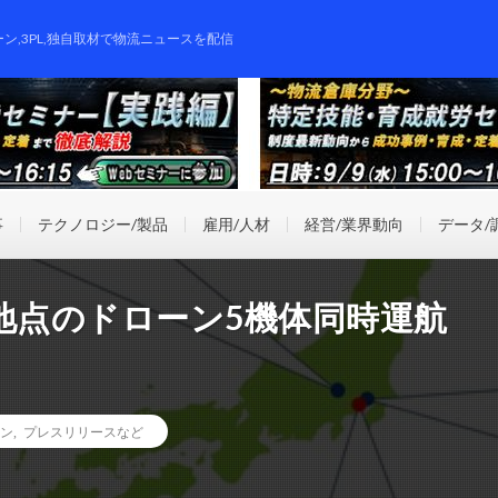
ーン,3PL,独自取材で物流ニュースを配信
事
テクノロジー/製品
雇用/人材
経営/業界動向
データ/
地点のドローン5機体同時運航
ン
,
プレスリリースなど