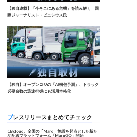
【独自連載】「今そこにある危機」を読み解く 国
際ジャーナリスト・ビニシウス氏
【独自】オープンロジの「AI梱包予測」、トラック
必要台数の迅速把握にも活用本格化
プレスリリースまとめてチェック
CBcloud、全国の「Marq」施設を起点とした新た
な配送プラットフォーム「MarqGO」開始