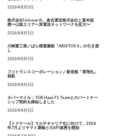
2026年8月5日
株式会社Univearth、倉吉運送株式会社と資本提
携〜山陰エリアへ実運送ネットワークを拡大〜
2026年8月5日
川崎重工業／ばら積運搬船「ARISTOS II」の引き渡
し
2026年8月5日
フジトランスコーポレーション／新造船「蓉翔丸」
就航
2026年8月5日
ネバーマイル：TGR Haas F1 Teamとのパートナー
シップ契約を締結しました
2026年8月5日
【トドケール】マルチキャリア化に向けて、2026
年7月よりヤマト運輸とのAPI連携を開始
2026年7月30日