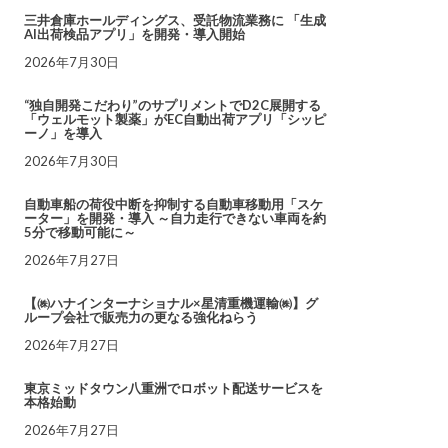
三井倉庫ホールディングス、受託物流業務に 「生成
AI出荷検品アプリ」を開発・導入開始
2026年7月30日
“独自開発こだわり”のサプリメントでD2C展開する
「ウェルモット製薬」がEC自動出荷アプリ「シッピ
ーノ」を導入
2026年7月30日
自動車船の荷役中断を抑制する自動車移動用「スケ
ーター」を開発・導入 ～自力走行できない車両を約
5分で移動可能に～
2026年7月27日
【㈱ハナインターナショナル×星清重機運輸㈱】グ
ループ会社で販売力の更なる強化ねらう
2026年7月27日
東京ミッドタウン八重洲でロボット配送サービスを
本格始動
2026年7月27日