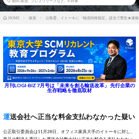
動向/展望
,
プレスリリースなど
,
不祥事
政策
公取委、イトーキに「物流特殊指定」該当で警告★速報
HOME
月刊LOGI-BIZ 7月号は「未来を創る輸送改革」 先行企業の
生存戦略を徹底取材
運送会社へ正当な料金支払わなかった疑い
公正取引委員会は11月28日、オフィス家具大手のイトーキに対し、
商品の配送を委託した運送会社数十社に正当な料金を支払わなかっ