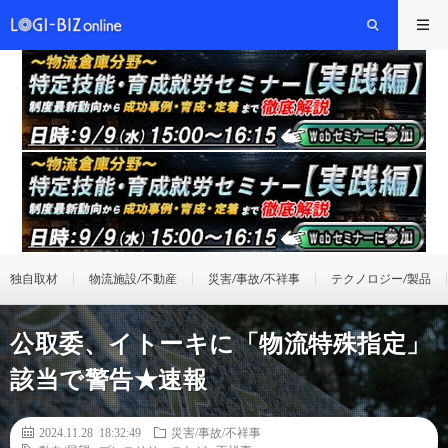
独自取材
物流施設/不動産
災害/事故/不祥事
テクノロジー/製品
公取委、イトーキに「物流特殊指定」
該当で警告★速報
2024.11.28 18:32:49
災害/事故/不祥事