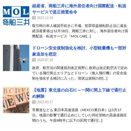
経産省、商船三井に海外居住者向け国際配送・転送
サービスで是正措置命令
2025.12.19
取引時の本人確認手続きに不備、犯罪収益移転防止法に違反
経済産業省は12月18日、商船三井に対し、海外居住者向け国
際配送・転送サービス「MOL CAR[…]
ドローン安全規制強化を検討、小型軽量機も一部対
象追加を想定
2020.07.20
政府、航空法の関連規則改正視野に 政府は改正航空法で定め
ている飛行禁止エリアなどドローン（無人飛行機）の安全規
制を強化する検討に入った。現状は規制の対[…]
【地震】東北道の白石IC～一関IC間上下線で通行止
め解除
2022.03.17
常磐道なども 東日本高速道路（NEXCO東日本）は3月17
日、地震の影響で通行止めにしていた同社管轄の高速道路区
間のうち、午前8時半に以下の区間で通行[…]