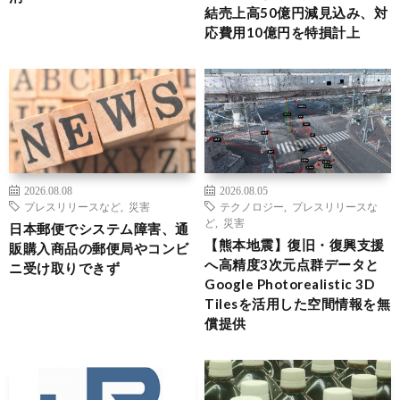
結売上高50億円減見込み、対
応費用10億円を特損計上
2026.08.08
2026.08.05
プレスリリースなど
,
災害
テクノロジー
,
プレスリリースな
ど
,
災害
日本郵便でシステム障害、通
【熊本地震】復旧・復興支援
販購入商品の郵便局やコンビ
へ高精度3次元点群データと
ニ受け取りできず
Google Photorealistic 3D
Tilesを活用した空間情報を無
償提供