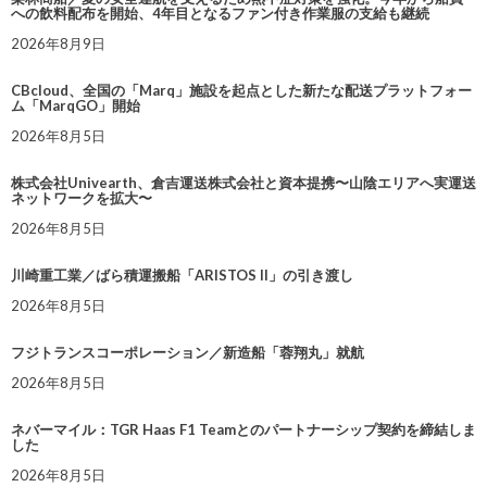
への飲料配布を開始、4年目となるファン付き作業服の支給も継続
2026年8月9日
CBcloud、全国の「Marq」施設を起点とした新たな配送プラットフォー
ム「MarqGO」開始
2026年8月5日
株式会社Univearth、倉吉運送株式会社と資本提携〜山陰エリアへ実運送
ネットワークを拡大〜
2026年8月5日
川崎重工業／ばら積運搬船「ARISTOS II」の引き渡し
2026年8月5日
フジトランスコーポレーション／新造船「蓉翔丸」就航
2026年8月5日
ネバーマイル：TGR Haas F1 Teamとのパートナーシップ契約を締結しま
した
2026年8月5日