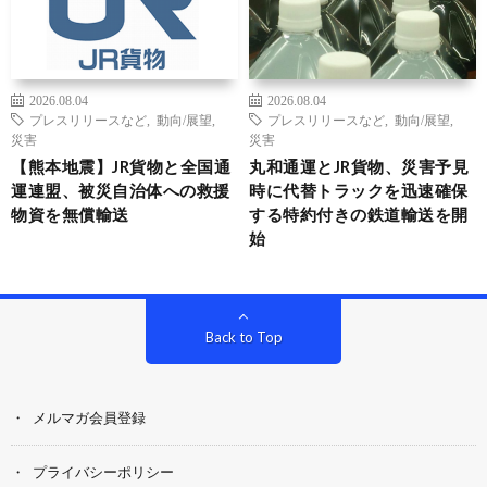
2026.08.04
2026.08.04
プレスリリースなど
,
動向/展望
,
プレスリリースなど
,
動向/展望
,
災害
災害
【熊本地震】JR貨物と全国通
丸和通運とJR貨物、災害予見
運連盟、被災自治体への救援
時に代替トラックを迅速確保
物資を無償輸送
する特約付きの鉄道輸送を開
始
Back to Top
メルマガ会員登録
プライバシーポリシー