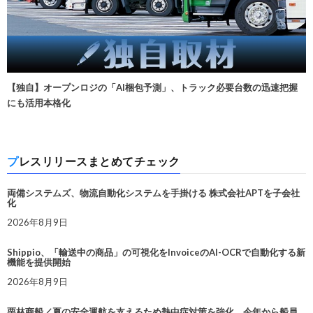
【独自】オープンロジの「AI梱包予測」、トラック必要台数の迅速把握
にも活用本格化
プレスリリースまとめてチェック
両備システムズ、物流自動化システムを手掛ける 株式会社APTを子会社
化
2026年8月9日
Shippio、「輸送中の商品」の可視化をInvoiceのAI-OCRで自動化する新
機能を提供開始
2026年8月9日
栗林商船／夏の安全運航を支えるため熱中症対策を強化。今年から船員