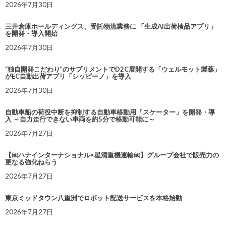
2026年7月30日
三井倉庫ホールディングス、受託物流業務に 「生成AI出荷検品アプリ」
を開発・導入開始
2026年7月30日
“独自開発こだわり”のサプリメントでD2C展開する「ウェルモット製薬」
がEC自動出荷アプリ「シッピーノ」を導入
2026年7月30日
自動車船の荷役中断を抑制する自動車移動用「スケーター」を開発・導
入 ～自力走行できない車両を約5分で移動可能に～
2026年7月27日
【㈱ハナインターナショナル×星清重機運輸㈱】グループ会社で販売力の
更なる強化ねらう
2026年7月27日
東京ミッドタウン八重洲でロボット配送サービスを本格始動
2026年7月27日