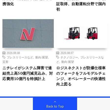
携強化
証取得、自動運転分野で国内
初
2026.08.08
2026.08.07
プレスリリースなど
,
動向/展望
,
テクノロジー
,
プレスリリースな
災害
ど
,
動向/展望
ニチレイがシステム障害で連
ロジスネクストが防爆仕様車
結売上高50億円減見込み、対
のフォークをフルモデルチェ
応費用10億円を特損計上
ンジ、オペレーターの快適性
向上図る
Back to Top