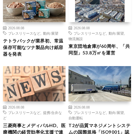
2026.08.08
2026.08.08
プレスリリースなど
,
動向/展望
プレスリリースなど
,
動向/展望
,
物流施設
テトラパックが業界初、常温
東京団地倉庫が60周年、「共
保存可能なツナ製品向け紙容
同型」53.8万㎡を運営
器を発表
2026.08.08
2026.08.08
プレスリリースなど
,
提携/合弁な
プレスリリースなど
,
動向/展望
,
ど
自動運転
三菱商事とメディパルHD、医
T2が品質マネジメントシステ
療機関の経営効率化支援で連
ムの国際規格「ISO9001」認