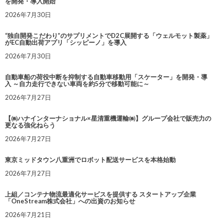
を開発・導入開始
2026年7月30日
“独自開発こだわり”のサプリメントでD2C展開する「ウェルモット製薬」
がEC自動出荷アプリ「シッピーノ」を導入
2026年7月30日
自動車船の荷役中断を抑制する自動車移動用「スケーター」を開発・導
入 ～自力走行できない車両を約5分で移動可能に～
2026年7月27日
【㈱ハナインターナショナル×星清重機運輸㈱】グループ会社で販売力の
更なる強化ねらう
2026年7月27日
東京ミッドタウン八重洲でロボット配送サービスを本格始動
2026年7月27日
上組／コンテナ物流最適化サービスを提供する スタートアップ企業
「OneStream株式会社」への出資のお知らせ
2026年7月21日