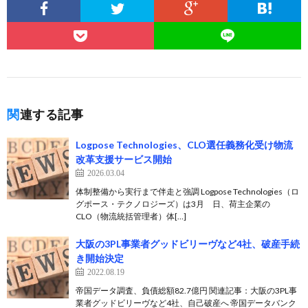
関連する記事
Logpose Technologies、CLO選任義務化受け物流
改革支援サービス開始
2026.03.04
体制整備から実行まで伴走と強調 Logpose Technologies（ロ
グポース・テクノロジーズ）は3月 日、荷主企業の
CLO（物流統括管理者）体[…]
大阪の3PL事業者グッドビリーヴなど4社、破産手続
き開始決定
2022.08.19
帝国データ調査、負債総額82.7億円 関連記事：大阪の3PL事
業者グッドビリーヴなど4社、自己破産へ 帝国データバンク