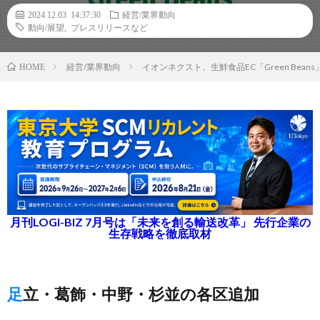
2024.12.03 14:37:30
経営/業界動向
動向/展望
,
プレスリリースなど
経営/業界動向
イオンネクスト、生鮮食品EC「Green Bea
HOME
月刊LOGI-BIZ 7月号は「未来を創る輸送改革」 先行企業の
生存戦略を徹底取材
足立・葛飾・中野・杉並の各区追加