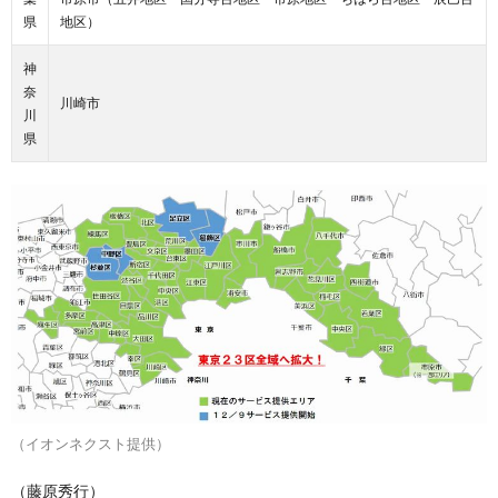
県
地区）
神
奈
川崎市
川
県
（イオンネクスト提供）
（藤原秀行）