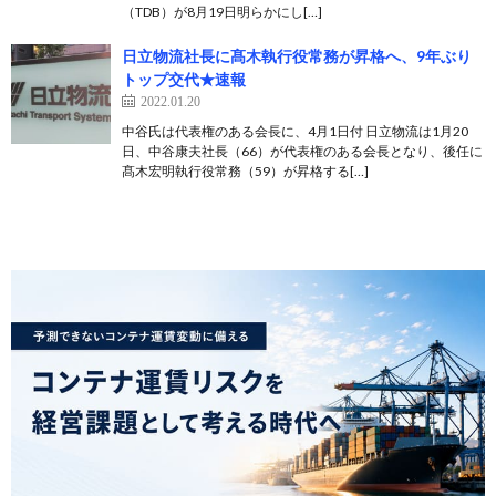
（TDB）が8月19日明らかにし[…]
日立物流社長に髙木執行役常務が昇格へ、9年ぶり
トップ交代★速報
2022.01.20
中谷氏は代表権のある会長に、4月1日付 日立物流は1月20
日、中谷康夫社長（66）が代表権のある会長となり、後任に
髙木宏明執行役常務（59）が昇格する[…]