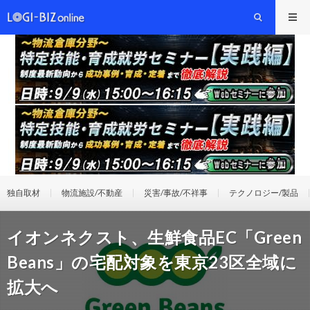
独自取材
物流施設/不動産
災害/事故/不祥事
テクノロジー/製品
イオンネクスト、生鮮食品EC「Green
Beans」の宅配対象を東京23区全域に
拡大へ