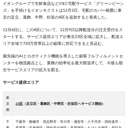
イオングループで生鮮食品などのEC宅配サービス「グリーンビーン
ズ」を手掛けるイオンネクストは12月3日、宅配のカバー範囲に東
京の足立、葛飾、中野、杉並の4区を追加すると発表した。
12月6日に、この4区について、12月9日以降配送分の注文受付をス
タートする。サービス提供エリアが東京23区全域に拡大し、配送エ
リア全域で730万世帯以上の顧客に対応できると見込む。
最先端のAIとロボティクス機能を導入した顧客フルフィルメントセ
ンターを物流拠点とし、業務の効率化を最大限追求して、今後も順
次サービスエリアの拡大を図る。
サービス提供エリア
東
京
23区
（足立区・葛飾区・中野区・杉並区へサービス開始）
都
千
千葉市・船橋市・習志野市・市川市・浦安市・八千代市・四街道市・
葉
市原市（五井地区・国分寺台地区・市原地区・ちはら台地区・辰巳台