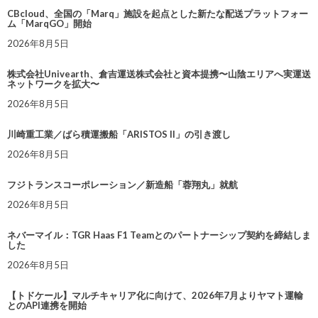
CBcloud、全国の「Marq」施設を起点とした新たな配送プラットフォー
ム「MarqGO」開始
2026年8月5日
株式会社Univearth、倉吉運送株式会社と資本提携〜山陰エリアへ実運送
ネットワークを拡大〜
2026年8月5日
川崎重工業／ばら積運搬船「ARISTOS II」の引き渡し
2026年8月5日
フジトランスコーポレーション／新造船「蓉翔丸」就航
2026年8月5日
ネバーマイル：TGR Haas F1 Teamとのパートナーシップ契約を締結しま
した
2026年8月5日
【トドケール】マルチキャリア化に向けて、2026年7月よりヤマト運輸
とのAPI連携を開始