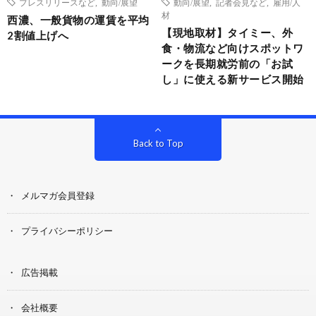
プレスリリースなど
,
動向/展望
動向/展望
,
記者会見など
,
雇用/人
材
西濃、一般貨物の運賃を平均
【現地取材】タイミー、外
2割値上げへ
食・物流など向けスポットワ
ークを長期就労前の「お試
し」に使える新サービス開始
Back to Top
メルマガ会員登録
プライバシーポリシー
広告掲載
会社概要