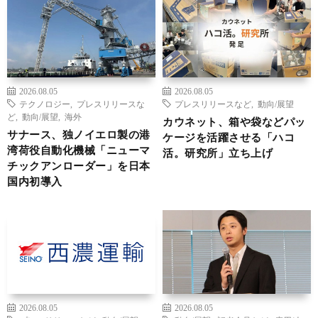
2026.08.05
2026.08.05
テクノロジー
,
プレスリリースな
プレスリリースなど
,
動向/展望
ど
,
動向/展望
,
海外
カウネット、箱や袋などパッ
サナース、独ノイエロ製の港
ケージを活躍させる「ハコ
湾荷役自動化機械「ニューマ
活。研究所」立ち上げ
チックアンローダー」を日本
国内初導入
2026.08.05
2026.08.05