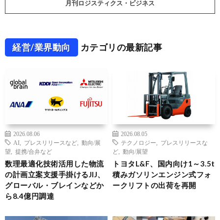
月刊ロジスティクス・ビジネス
経営/業界動向
カテゴリの最新記事
2026.08.06
2026.08.05
AI
,
プレスリリースなど
,
動向/展
テクノロジー
,
プレスリリースな
望
,
提携/合弁など
ど
,
動向/展望
数理最適化技術活用した物流
トヨタL&F、国内向け1～3.5t
の計画立案支援手掛けるJIJ、
積みガソリンエンジン式フォ
グローバル・ブレインなどか
ークリフトの出荷を再開
ら8.4億円調達