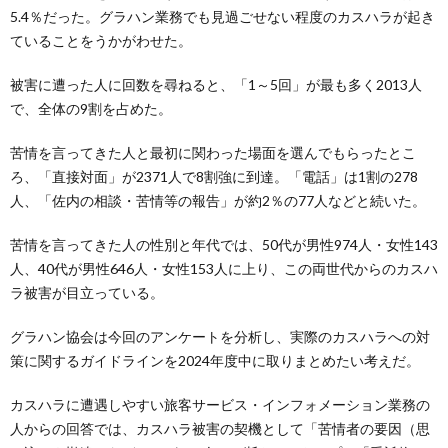
5.4％だった。グラハン業務でも見過ごせない程度のカスハラが起き
ていることをうかがわせた。
被害に遭った人に回数を尋ねると、「1～5回」が最も多く2013人
で、全体の9割を占めた。
苦情を言ってきた人と最初に関わった場面を選んでもらったとこ
ろ、「直接対面」が2371人で8割強に到達。「電話」は1割の278
人、「佐内の相談・苦情等の報告」が約2％の77人などと続いた。
苦情を言ってきた人の性別と年代では、50代が男性974人・女性143
人、40代が男性646人・女性153人に上り、この両世代からのカスハ
ラ被害が目立っている。
グラハン協会は今回のアンケートを分析し、実際のカスハラへの対
策に関するガイドラインを2024年度中に取りまとめたい考えだ。
カスハラに遭遇しやすい旅客サービス・インフォメーション業務の
人からの回答では、カスハラ被害の契機として「苦情者の要因（思