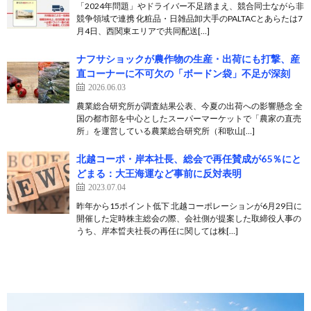
「2024年問題」やドライバー不足踏まえ、競合同士ながら非
競争領域で連携 化粧品・日雑品卸大手のPALTACとあらたは7
月4日、西関東エリアで共同配送[…]
ナフサショックが農作物の⽣産・出荷にも打撃、産
直コーナーに不可欠の「ボードン袋」不⾜が深刻
2026.06.03
農業総合研究所が調査結果公表、今夏の出荷への影響懸念 全
国の都市部を中⼼としたスーパーマーケットで「農家の直売
所」を運営している農業総合研究所（和歌⼭[…]
北越コーポ・岸本社長、総会で再任賛成が65％にと
どまる：大王海運など事前に反対表明
2023.07.04
昨年から15ポイント低下 北越コーポレーションが6月29日に
開催した定時株主総会の際、会社側が提案した取締役人事の
うち、岸本晢夫社長の再任に関しては株[…]