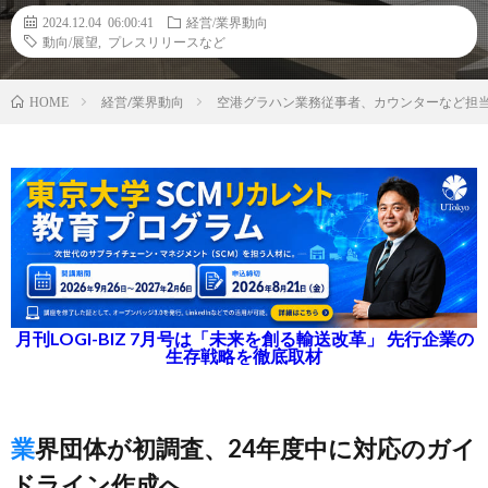
2024.12.04 06:00:41
経営/業界動向
動向/展望
,
プレスリリースなど
経営/業界動向
空港グラハン業務従事者、カウンターなど担当
HOME
月刊LOGI-BIZ 7月号は「未来を創る輸送改革」 先行企業の
生存戦略を徹底取材
業界団体が初調査、24年度中に対応のガイ
ドライン作成へ