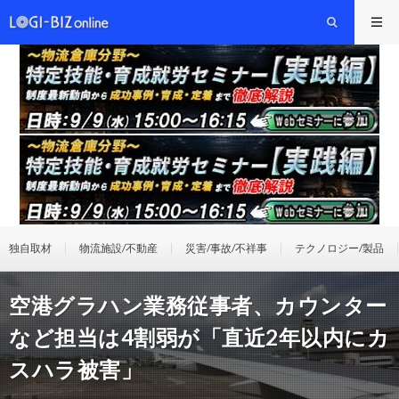
独自取材
物流施設/不動産
災害/事故/不祥事
テクノロジー/製品
空港グラハン業務従事者、カウンター
など担当は4割弱が「直近2年以内にカ
スハラ被害」