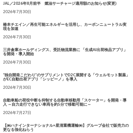
JAL／2026年8月前半 燃油サーチャージ適用額のお知らせ(変更)
2026年7月30日
椿本チエイン／再生可能エネルギーを活用し、カーボンニュートラル実
現を加速
2026年7月30日
三井倉庫ホールディングス、受託物流業務に 「生成AI出荷検品アプリ」
を開発・導入開始
2026年7月30日
“独自開発こだわり”のサプリメントでD2C展開する「ウェルモット製薬」
がEC自動出荷アプリ「シッピーノ」を導入
2026年7月30日
自動車船の荷役中断を抑制する自動車移動用「スケーター」を開発・導
入 ～自力走行できない車両を約5分で移動可能に～
2026年7月27日
【㈱ハナインターナショナル×星清重機運輸㈱】グループ会社で販売力の
更なる強化ねらう