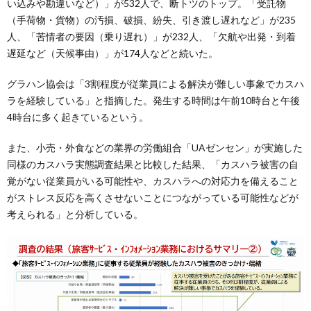
い込みや勘違いなど）」が532人で、断トツのトップ。「受託物
（手荷物・貨物）の汚損、破損、紛失、引き渡し遅れなど」が235
人、「苦情者の要因（乗り遅れ）」が232人、「欠航や出発・到着
遅延など（天候事由）」が174人などと続いた。
グラハン協会は「3割程度が従業員による解決が難しい事象でカスハ
ラを経験している」と指摘した。発生する時間は午前10時台と午後
4時台に多く起きているという。
また、小売・外食などの業界の労働組合「UAゼンセン」が実施した
同様のカスハラ実態調査結果と比較した結果、「カスハラ被害の自
覚がない従業員がいる可能性や、カスハラへの対応力を備えること
がストレス反応を高くさせないことにつながっている可能性などが
考えられる」と分析している。