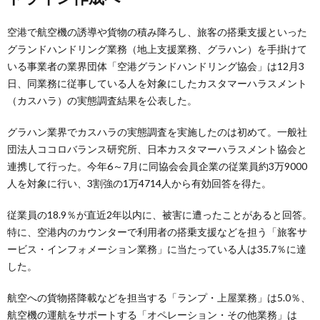
空港で航空機の誘導や貨物の積み降ろし、旅客の搭乗支援といった
グランドハンドリング業務（地上支援業務、グラハン）を手掛けて
いる事業者の業界団体「空港グランドハンドリング協会」は12月3
日、同業務に従事している人を対象にしたカスタマーハラスメント
（カスハラ）の実態調査結果を公表した。
グラハン業界でカスハラの実態調査を実施したのは初めて。一般社
団法人ココロバランス研究所、日本カスタマーハラスメント協会と
連携して行った。今年6～7月に同協会会員企業の従業員約3万9000
人を対象に行い、3割強の1万4714人から有効回答を得た。
従業員の18.9％が直近2年以内に、被害に遭ったことがあると回答。
特に、空港内のカウンターで利用者の搭乗支援などを担う「旅客サ
ービス・インフォメーション業務」に当たっている人は35.7％に達
した。
航空への貨物搭降載などを担当する「ランプ・上屋業務」は5.0％、
航空機の運航をサポートする「オペレーション・その他業務」は