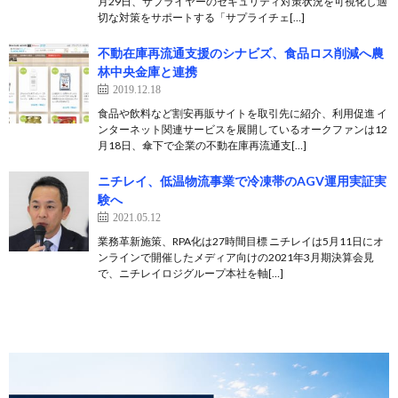
月29日、サプライヤーのセキュリティ対策状況を可視化し適
切な対策をサポートする「サプライチェ[…]
不動在庫再流通支援のシナビズ、食品ロス削減へ農
林中央金庫と連携
2019.12.18
食品や飲料など割安再販サイトを取引先に紹介、利用促進 イ
ンターネット関連サービスを展開しているオークファンは12
月18日、傘下で企業の不動在庫再流通支[…]
ニチレイ、低温物流事業で冷凍帯のAGV運用実証実
験へ
2021.05.12
業務革新施策、RPA化は27時間目標 ニチレイは5月11日にオ
ンラインで開催したメディア向けの2021年3月期決算会見
で、ニチレイロジグループ本社を軸[…]