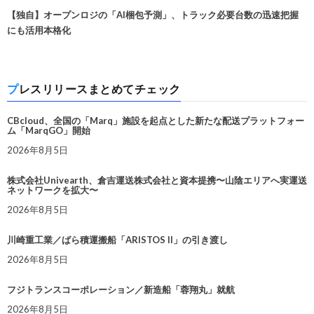
【独自】オープンロジの「AI梱包予測」、トラック必要台数の迅速把握
にも活用本格化
プレスリリースまとめてチェック
CBcloud、全国の「Marq」施設を起点とした新たな配送プラットフォー
ム「MarqGO」開始
2026年8月5日
株式会社Univearth、倉吉運送株式会社と資本提携〜山陰エリアへ実運送
ネットワークを拡大〜
2026年8月5日
川崎重工業／ばら積運搬船「ARISTOS II」の引き渡し
2026年8月5日
フジトランスコーポレーション／新造船「蓉翔丸」就航
2026年8月5日