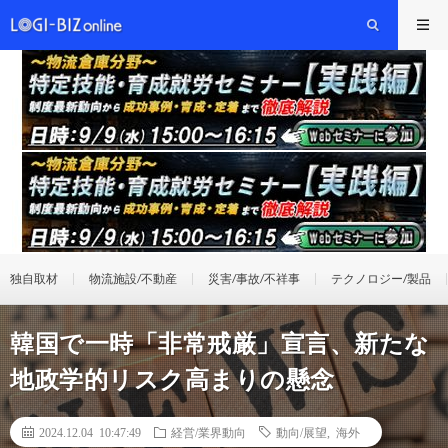
独自取材
物流施設/不動産
災害/事故/不祥事
テクノロジー/製品
韓国で一時「非常戒厳」宣言、新たな
地政学的リスク高まりの懸念
2024.12.04 10:47:49
経営/業界動向
動向/展望
,
海外