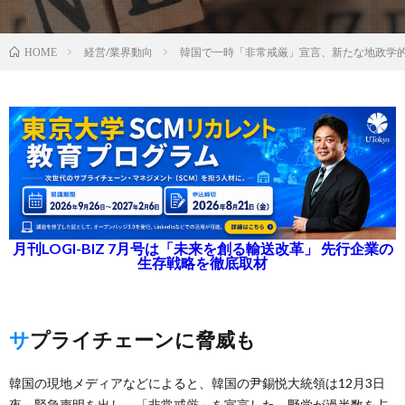
経営/業界動向
韓国で一時「非常戒厳」宣言、新たな地政学
HOME
月刊LOGI-BIZ 7月号は「未来を創る輸送改革」 先行企業の
生存戦略を徹底取材
サプライチェーンに脅威も
韓国の現地メディアなどによると、韓国の尹錫悦大統領は12月3日
夜、緊急声明を出し、「非常戒厳」を宣言した。野党が過半数を占