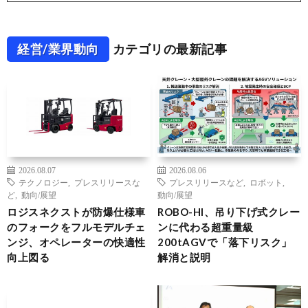
経営/業界動向
カテゴリの最新記事
2026.08.07
2026.08.06
テクノロジー
,
プレスリリースな
プレスリリースなど
,
ロボット
,
ど
,
動向/展望
動向/展望
ロジスネクストが防爆仕様車
ROBO-HI、吊り下げ式クレー
のフォークをフルモデルチェ
ンに代わる超重量級
ンジ、オペレーターの快適性
200tAGVで「落下リスク」
向上図る
解消と説明