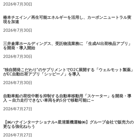
2026年7月30日
椿本チエイン／再生可能エネルギーを活用し、カーボンニュートラル実
現を加速
2026年7月30日
三井倉庫ホールディングス、受託物流業務に 「生成AI出荷検品アプリ」
を開発・導入開始
2026年7月30日
“独自開発こだわり”のサプリメントでD2C展開する「ウェルモット製薬」
がEC自動出荷アプリ「シッピーノ」を導入
2026年7月30日
自動車船の荷役中断を抑制する自動車移動用「スケーター」を開発・導
入 ～自力走行できない車両を約5分で移動可能に～
2026年7月27日
【㈱ハナインターナショナル×星清重機運輸㈱】グループ会社で販売力の
更なる強化ねらう
2026年7月27日