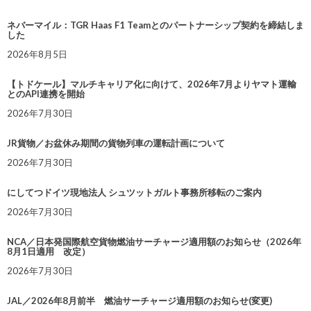
ネバーマイル：TGR Haas F1 Teamとのパートナーシップ契約を締結しま
した
2026年8月5日
【トドケール】マルチキャリア化に向けて、2026年7月よりヤマト運輸
とのAPI連携を開始
2026年7月30日
JR貨物／お盆休み期間の貨物列車の運転計画について
2026年7月30日
にしてつドイツ現地法人 シュツットガルト事務所移転のご案内
2026年7月30日
NCA／日本発国際航空貨物燃油サーチャージ適用額のお知らせ（2026年
8月1日適用 改定）
2026年7月30日
JAL／2026年8月前半 燃油サーチャージ適用額のお知らせ(変更)