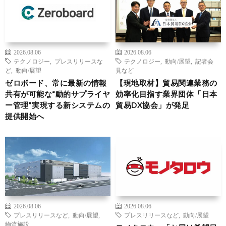
2026.08.06
2026.08.06
テクノロジー
,
プレスリリースな
テクノロジー
,
動向/展望
,
記者会
ど
,
動向/展望
見など
ゼロボード、常に最新の情報
【現地取材】貿易関連業務の
共有が可能な“動的サプライヤ
効率化目指す業界団体「日本
ー管理”実現する新システムの
貿易DX協会」が発足
提供開始へ
2026.08.06
2026.08.06
プレスリリースなど
,
動向/展望
,
プレスリリースなど
,
動向/展望
物流施設