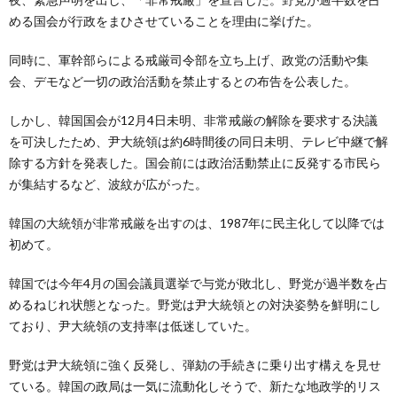
める国会が行政をまひさせていることを理由に挙げた。
同時に、軍幹部らによる戒厳司令部を立ち上げ、政党の活動や集
会、デモなど一切の政治活動を禁止するとの布告を公表した。
しかし、韓国国会が12月4日未明、非常戒厳の解除を要求する決議
を可決したため、尹大統領は約6時間後の同日未明、テレビ中継で解
除する方針を発表した。国会前には政治活動禁止に反発する市民ら
が集結するなど、波紋が広がった。
韓国の大統領が非常戒厳を出すのは、1987年に民主化して以降では
初めて。
韓国では今年4月の国会議員選挙で与党が敗北し、野党が過半数を占
めるねじれ状態となった。野党は尹大統領との対決姿勢を鮮明にし
ており、尹大統領の支持率は低迷していた。
野党は尹大統領に強く反発し、弾劾の手続きに乗り出す構えを見せ
ている。韓国の政局は一気に流動化しそうで、新たな地政学的リス