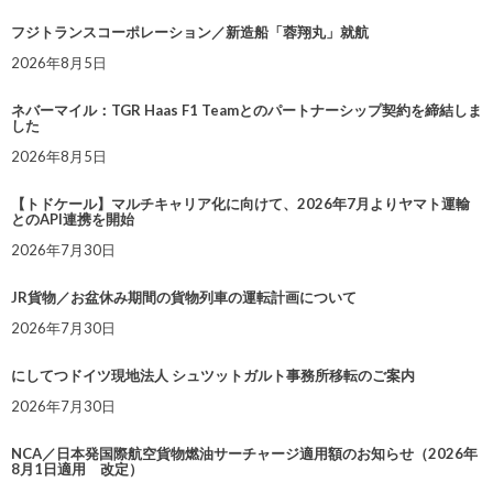
フジトランスコーポレーション／新造船「蓉翔丸」就航
2026年8月5日
ネバーマイル：TGR Haas F1 Teamとのパートナーシップ契約を締結しま
した
2026年8月5日
【トドケール】マルチキャリア化に向けて、2026年7月よりヤマト運輸
とのAPI連携を開始
2026年7月30日
JR貨物／お盆休み期間の貨物列車の運転計画について
2026年7月30日
にしてつドイツ現地法人 シュツットガルト事務所移転のご案内
2026年7月30日
NCA／日本発国際航空貨物燃油サーチャージ適用額のお知らせ（2026年
8月1日適用 改定）