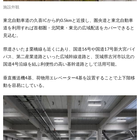
施設外観
東北自動車道の久喜ICから約0.5kmと近接し、圏央道と東北自動車
道を利用すれば首都圏・北関東・東北の広域配送をカバーできると
見込む。
県道さいたま栗橋線も近くにあり、国道16号や国道17号新大宮バイ
パス、第二産業道路といった広域幹線道路と、茨城県古河市以北の
国道4号沿線を結ぶ利便性の高い基幹道路として活用可能。
垂直搬送機4基、荷物用エレベーター4基を設置することで上下階移
動を容易にしている。