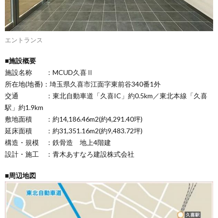
エントランス
■施設概要
施設名称 ：MCUD久喜Ⅱ
所在地(地番)：埼玉県久喜市江面字東前谷340番1外
交通 ：東北自動車道「久喜IC」約0.5km／東北本線「久喜
駅」約1.9km
敷地面積 ：約14,186.46m2(約4,291.40坪)
延床面積 ：約31,351.16m2(約9,483.72坪)
構造・規模 ：鉄骨造 地上4階建
設計・施工 ：青木あすなろ建設株式会社
■周辺地図