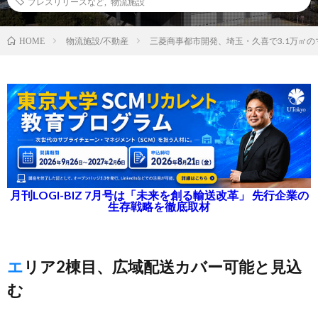
プレスリリースなど
,
物流施設
物流施設/不動産
三菱商事都市開発、埼玉・久喜で3.1万㎡
HOME
月刊LOGI-BIZ 7月号は「未来を創る輸送改革」 先行企業の
生存戦略を徹底取材
エリア2棟目、広域配送カバー可能と見込
む