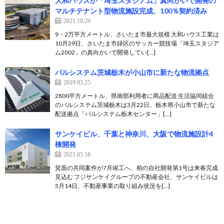
大和ハウスが「埼玉スタジアム」真向かいで開発の
マルチテナント型物流施設完成、100％契約済み
2021.10.29
9・2万平方メートル、さいたま市最大規模 大和ハウス工業は
10月29日、さいたま市緑区のサッカー競技場「埼玉スタジア
ム2002」の真向かいで開発してい[…]
パルシステム茨城栃木が小山市に新たな物流拠点
2019.03.25
2800平方メートル、県南部利用者に商品配送 生活協同組合
のパルシステム茨城栃木は3月22日、栃木県小山市で新たな
配送拠点「パルシステム栃木センター」[…]
サンケイビル、千葉と神奈川、大阪で物流施設計4
棟開発
2021.05.18
箕面の共同案件が7月竣工へ、柏の自社開発第1号は来春完成
見込む フジサンケイグループの不動産会社、サンケイビルは
5月14日、不動産事業の取り組み状況を[…]