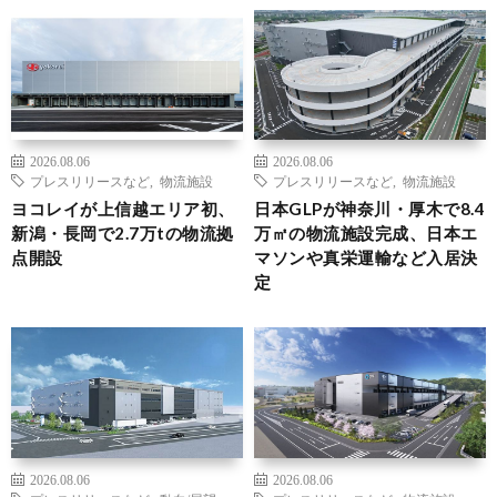
2026.08.06
2026.08.06
プレスリリースなど
,
物流施設
プレスリリースなど
,
物流施設
ヨコレイが上信越エリア初、
日本GLPが神奈川・厚木で8.4
新潟・長岡で2.7万tの物流拠
万㎡の物流施設完成、日本エ
点開設
マソンや真栄運輸など入居決
定
2026.08.06
2026.08.06