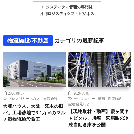
ロジスティクス管理の専門誌
月刊ロジスティクス・ビジネス
物流施設/不動産
カテゴリの最新記事
2026.08.07
2026.08.07
プレスリリースなど
,
物流施設
テクノロジー
,
動画
,
物流施設
,
記者会見など
大和ハウス、大阪・茨木の旧
【現地取材・動画】霞ヶ関キ
パナ工場跡地で3.1万㎡のマル
ャピタル、川崎・東扇島の冷
チ型物流施設着工
凍自動倉庫を公開