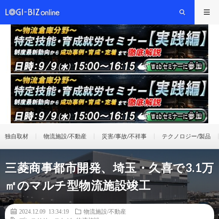
独自取材
物流施設/不動産
災害/事故/不祥事
テクノロジー/製品
三菱商事都市開発、埼玉・久喜で3.1万
㎡のマルチ型物流施設竣工
2024.12.09 13:34:19
物流施設/不動産