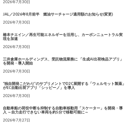
2026年7月30日
JAL／2026年8月前半 燃油サーチャージ適用額のお知らせ(変更)
2026年7月30日
椿本チエイン／再生可能エネルギーを活用し、カーボンニュートラル実
現を加速
2026年7月30日
三井倉庫ホールディングス、受託物流業務に 「生成AI出荷検品アプリ」
を開発・導入開始
2026年7月30日
“独自開発こだわり”のサプリメントでD2C展開する「ウェルモット製薬」
がEC自動出荷アプリ「シッピーノ」を導入
2026年7月30日
自動車船の荷役中断を抑制する自動車移動用「スケーター」を開発・導
入 ～自力走行できない車両を約5分で移動可能に～
2026年7月27日