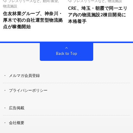
プレスリリースなど
,
動向/展望
,
プレスリリースなど
,
物流施設
物流施設
CRE、埼玉・朝霞で同一エリ
住友林業グループ、神奈川・
ア内の物流施設2棟目開発に
厚木で初の自社運営型物流拠
本格着手
点が稼働開始
Back to Top
メルマガ会員登録
プライバシーポリシー
広告掲載
会社概要