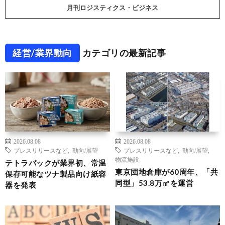
月刊ロジスティクス・ビジネス
経営/業界動向
カテゴリの最新記事
2026.08.08
2026.08.08
プレスリリースなど
,
動向/展望
プレスリリースなど
,
動向/展望
,
物流施設
テトラパックが業界初、常温
東京団地倉庫が60周年、「共
保存可能なツナ製品向け紙容
同型」53.8万㎡を運営
器を発表