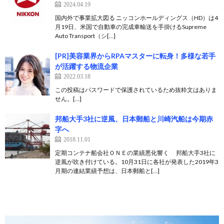
2024.04.19
国内外で事業拡大図る ニッコンホールディングス（HD）は4
月19日、米国で自動車の完成車輸送を手掛けるSupreme
Auto Transport（シ[…]
[PR]美容業界からRPAマスターに転身！多様な若手
が活躍する物流企業
2022.03.18
この投稿はパスワードで保護されているため抜粋文はありま
せん。[…]
邦船大手3社に逆風、日本郵船と川崎汽船は今期赤
字へ
2018.11.01
定期コンテナ船会社ＯＮＥの業績悪化響く 邦船大手3社に
逆風が吹き付けている。10月31日に各社が発表した2019年3
月期の連結業績予想は、日本郵船と[…]