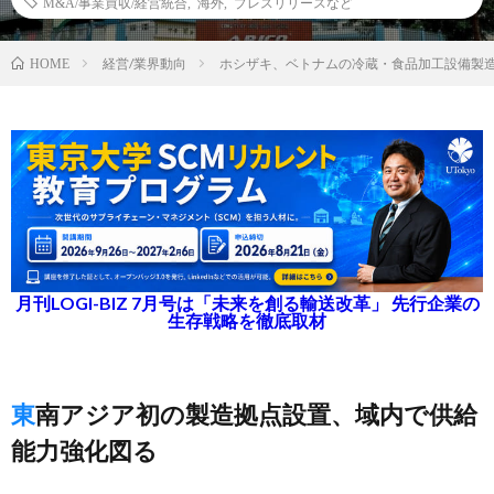
M&A/事業買収/経営統合
,
海外
,
プレスリリースなど
経営/業界動向
ホシザキ、ベトナムの冷蔵・食品加工設備製
HOME
月刊LOGI-BIZ 7月号は「未来を創る輸送改革」 先行企業の
生存戦略を徹底取材
東南アジア初の製造拠点設置、域内で供給
能力強化図る