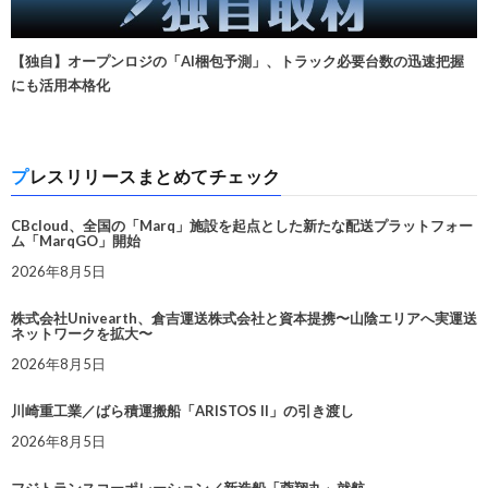
【独自】オープンロジの「AI梱包予測」、トラック必要台数の迅速把握
にも活用本格化
プレスリリースまとめてチェック
CBcloud、全国の「Marq」施設を起点とした新たな配送プラットフォー
ム「MarqGO」開始
2026年8月5日
株式会社Univearth、倉吉運送株式会社と資本提携〜山陰エリアへ実運送
ネットワークを拡大〜
2026年8月5日
川崎重工業／ばら積運搬船「ARISTOS II」の引き渡し
2026年8月5日
フジトランスコーポレーション／新造船「蓉翔丸」就航