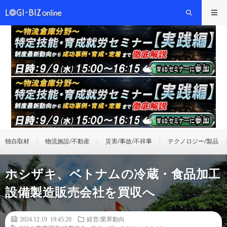
独自取材
物流施設/不動産
災害/事故/不祥事
テクノロジー/製品
ホシザキ、ベトナムの冷蔵・食品加工
設備製造販売会社を買収へ
2024.12.19 19:45:20
経営/業界動向