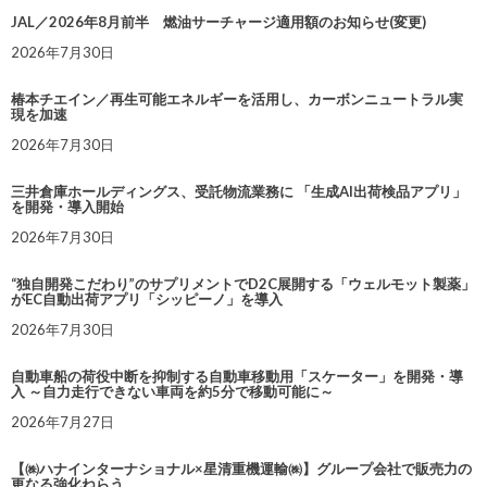
JAL／2026年8月前半 燃油サーチャージ適用額のお知らせ(変更)
2026年7月30日
椿本チエイン／再生可能エネルギーを活用し、カーボンニュートラル実
現を加速
2026年7月30日
三井倉庫ホールディングス、受託物流業務に 「生成AI出荷検品アプリ」
を開発・導入開始
2026年7月30日
“独自開発こだわり”のサプリメントでD2C展開する「ウェルモット製薬」
がEC自動出荷アプリ「シッピーノ」を導入
2026年7月30日
自動車船の荷役中断を抑制する自動車移動用「スケーター」を開発・導
入 ～自力走行できない車両を約5分で移動可能に～
2026年7月27日
【㈱ハナインターナショナル×星清重機運輸㈱】グループ会社で販売力の
更なる強化ねらう