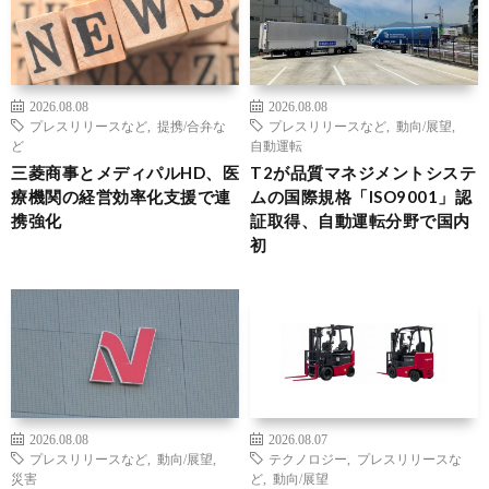
2026.08.08
2026.08.08
プレスリリースなど
,
提携/合弁な
プレスリリースなど
,
動向/展望
,
ど
自動運転
三菱商事とメディパルHD、医
T2が品質マネジメントシステ
療機関の経営効率化支援で連
ムの国際規格「ISO9001」認
携強化
証取得、自動運転分野で国内
初
2026.08.08
2026.08.07
プレスリリースなど
,
動向/展望
,
テクノロジー
,
プレスリリースな
災害
ど
,
動向/展望