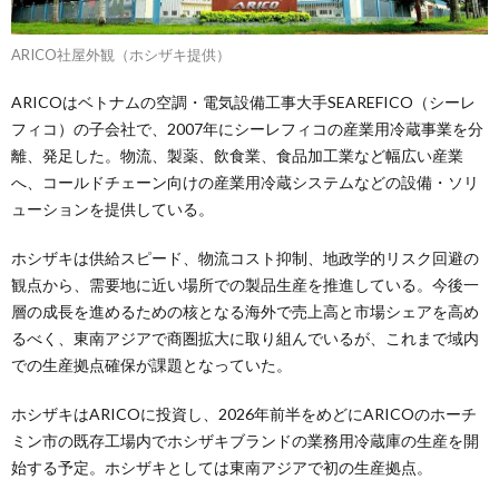
ARICO社屋外観（ホシザキ提供）
ARICOはベトナムの空調・電気設備工事大手SEAREFICO（シーレ
フィコ）の子会社で、2007年にシーレフィコの産業用冷蔵事業を分
離、発足した。物流、製薬、飲食業、食品加工業など幅広い産業
へ、コールドチェーン向けの産業用冷蔵システムなどの設備・ソリ
ューションを提供している。
ホシザキは供給スピード、物流コスト抑制、地政学的リスク回避の
観点から、需要地に近い場所での製品生産を推進している。今後一
層の成長を進めるための核となる海外で売上高と市場シェアを高め
るべく、東南アジアで商圏拡大に取り組んでいるが、これまで域内
での生産拠点確保が課題となっていた。
ホシザキはARICOに投資し、2026年前半をめどにARICOのホーチ
ミン市の既存工場内でホシザキブランドの業務用冷蔵庫の生産を開
始する予定。ホシザキとしては東南アジアで初の生産拠点。