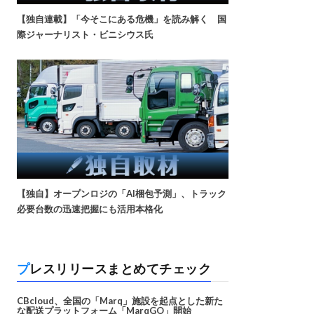
【独自連載】「今そこにある危機」を読み解く 国
際ジャーナリスト・ビニシウス氏
【独自】オープンロジの「AI梱包予測」、トラック
必要台数の迅速把握にも活用本格化
プレスリリースまとめてチェック
CBcloud、全国の「Marq」施設を起点とした新た
な配送プラットフォーム「MarqGO」開始