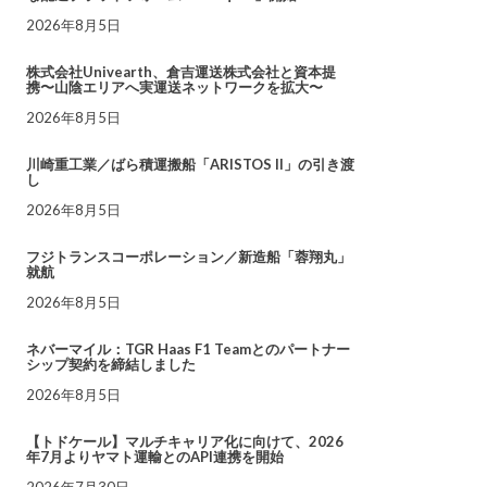
2026年8月5日
株式会社Univearth、倉吉運送株式会社と資本提
携〜山陰エリアへ実運送ネットワークを拡大〜
2026年8月5日
川崎重工業／ばら積運搬船「ARISTOS II」の引き渡
し
2026年8月5日
フジトランスコーポレーション／新造船「蓉翔丸」
就航
2026年8月5日
ネバーマイル：TGR Haas F1 Teamとのパートナー
シップ契約を締結しました
2026年8月5日
【トドケール】マルチキャリア化に向けて、2026
年7月よりヤマト運輸とのAPI連携を開始
2026年7月30日