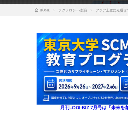
テクノロジー/製品
アジア上空に光通信
HOME
月刊LOGI-BIZ 7月号は「未