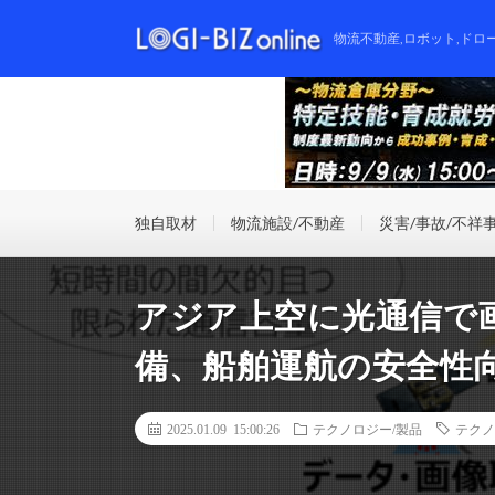
物流不動産,ロボット,ドロ
独自取材
物流施設/不動産
災害/事故/不祥
アジア上空に光通信で
備、船舶運航の安全性
2025.01.09 15:00:26
テクノロジー/製品
テクノ