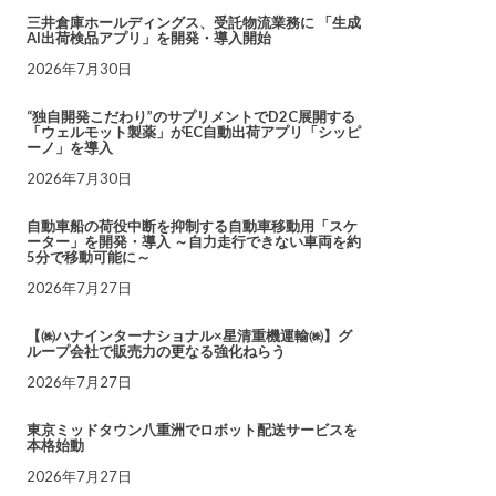
三井倉庫ホールディングス、受託物流業務に 「生成
AI出荷検品アプリ」を開発・導入開始
2026年7月30日
“独自開発こだわり”のサプリメントでD2C展開する
「ウェルモット製薬」がEC自動出荷アプリ「シッピ
ーノ」を導入
2026年7月30日
自動車船の荷役中断を抑制する自動車移動用「スケ
ーター」を開発・導入 ～自力走行できない車両を約
5分で移動可能に～
2026年7月27日
【㈱ハナインターナショナル×星清重機運輸㈱】グ
ループ会社で販売力の更なる強化ねらう
2026年7月27日
東京ミッドタウン八重洲でロボット配送サービスを
本格始動
2026年7月27日