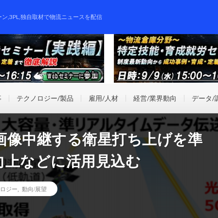
ーン,3PL,独自取材で物流ニュースを配信
事
テクノロジー/製品
雇用/人材
経営/業界動向
データ/
画像中継する衛星打ち上げを準
向上などに活用見込む
ロジー
,
動向/展望