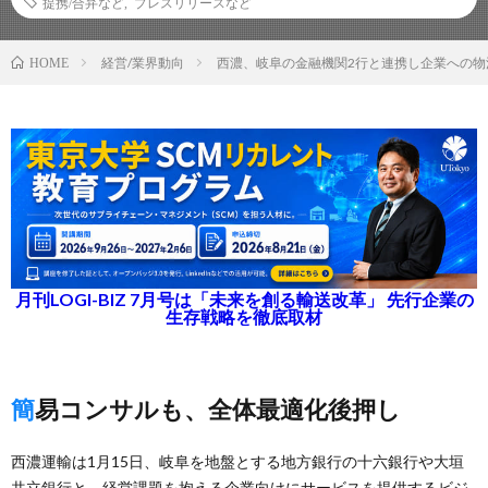
提携/合弁など
,
プレスリリースなど
経営/業界動向
西濃、岐阜の金融機関2行と連携し企業への物
HOME
月刊LOGI-BIZ 7月号は「未来を創る輸送改革」 先行企業の
生存戦略を徹底取材
簡易コンサルも、全体最適化後押し
西濃運輸は1月15日、岐阜を地盤とする地方銀行の十六銀行や大垣
共立銀行と、経営課題を抱える企業向けにサービスを提供するビジ