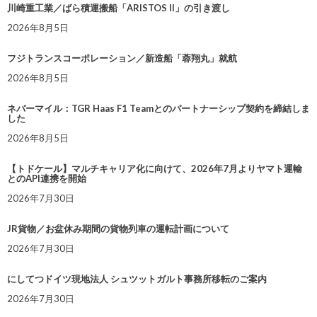
川崎重工業／ばら積運搬船「ARISTOS II」の引き渡し
2026年8月5日
フジトランスコーポレーション／新造船「蓉翔丸」就航
2026年8月5日
ネバーマイル：TGR Haas F1 Teamとのパートナーシップ契約を締結しま
した
2026年8月5日
【トドケール】マルチキャリア化に向けて、2026年7月よりヤマト運輸
とのAPI連携を開始
2026年7月30日
JR貨物／お盆休み期間の貨物列車の運転計画について
2026年7月30日
にしてつドイツ現地法人 シュツットガルト事務所移転のご案内
2026年7月30日