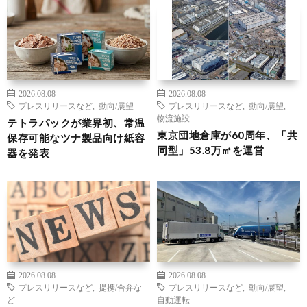
2026.08.08
2026.08.08
プレスリリースなど
,
動向/展望
プレスリリースなど
,
動向/展望
,
物流施設
テトラパックが業界初、常温
東京団地倉庫が60周年、「共
保存可能なツナ製品向け紙容
同型」53.8万㎡を運営
器を発表
2026.08.08
2026.08.08
プレスリリースなど
,
提携/合弁な
プレスリリースなど
,
動向/展望
,
ど
自動運転