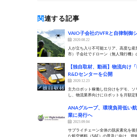
関連する記事
VAIO子会社のVFRと自律制
2020.08.22
人が立ち入り不可能エリア、高度な産業
市）子会社でドローン（無人飛行機）の
【独自取材、動画】物流向け「
R&Dセンターを公開
2020.12.23
主力ロボット稼働し仕分けをデモ、ソリ
し、物流業界向けにロボットを月額定額
ANAグループ、環境負荷低い航
業に発行へ
2023.09.04
サプライチェーン全体の脱炭素化を後押
な航空燃料（SAF）の普及に向け、貨物