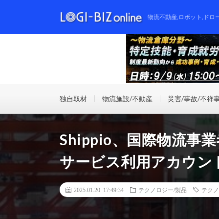
物流不動産,ロボット,ドロ
独自取材
物流施設/不動産
災害/事故/不祥
Shippio、国際物流
サービス利用アカウント
2025.01.20 17:49:34
テクノロジー/製品
テクノ