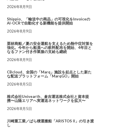
2026年8月9日
Shippio、「輸送中の商品」の可視化をInvoiceの
AI-OCRで自動化する新機能を提供開始
2026年8月9日
栗林商船／夏の安全運航を支えるため熱中症対策を
強化。今年から船員への飲料配布を開始、4年目と
なるファン付き作業服の支給も継続
2026年8月9日
CBcloud、全国の「Marq」施設を起点とした新た
な配送プラットフォーム「MarqGO」開始
2026年8月5日
株式会社Univearth、倉吉運送株式会社と資本提
携〜山陰エリアへ実運送ネットワークを拡大〜
2026年8月5日
川崎重工業／ばら積運搬船「ARISTOS II」の引き渡
し