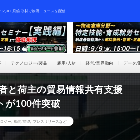
ーン,3PL,独自取材で物流ニュースを配信
事
テクノロジー/製品
雇用/人材
経営/業界動向
データ/
事業者と荷主の貿易情報共有支援
が100件突破
ロジー
,
動向/展望
,
プレスリリースなど