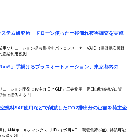
御システム研究所、ドローン使った土砂崩れ被害調査を実施
用ソリューション提供目指す パソコンメーカーVAIO（長野県安曇野
産業利用普及[…]
RaaS」手掛けるプラスオートメーション、東京都内の
ューション開発にも注力 日本GLPと三井物産、豊田自動織機が出資
制で提供する「[…]
空燃料SAF使用などで削減したCO2排出分の証書を荷主企
し ANAホールディングス（HD）は9月4日、環境負荷が低い持続可能
輸送を対[…]