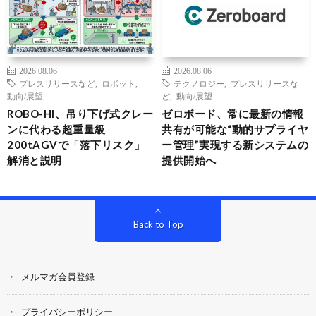
2026.08.06
2026.08.06
プレスリリースなど
,
ロボット
,
テクノロジー
,
プレスリリースな
動向/展望
ど
,
動向/展望
ROBO-HI、吊り下げ式クレー
ゼロボード、常に最新の情報
ンに代わる超重量級
共有が可能な“動的サプライヤ
200tAGVで「落下リスク」
ー管理”実現する新システムの
解消と説明
提供開始へ
Back to Top
メルマガ会員登録
プライバシーポリシー