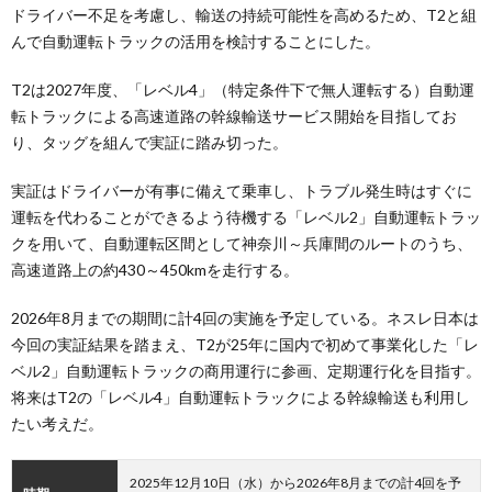
ドライバー不足を考慮し、輸送の持続可能性を高めるため、T2と組
んで自動運転トラックの活用を検討することにした。
T2は2027年度、「レベル4」（特定条件下で無人運転する）自動運
転トラックによる高速道路の幹線輸送サービス開始を目指してお
り、タッグを組んで実証に踏み切った。
実証はドライバーが有事に備えて乗車し、トラブル発生時はすぐに
運転を代わることができるよう待機する「レベル2」自動運転トラッ
クを用いて、自動運転区間として神奈川～兵庫間のルートのうち、
高速道路上の約430～450kmを走行する。
2026年8月までの期間に計4回の実施を予定している。ネスレ日本は
今回の実証結果を踏まえ、T2が25年に国内で初めて事業化した「レ
ベル2」自動運転トラックの商用運行に参画、定期運行化を目指す。
将来はT2の「レベル4」自動運転トラックによる幹線輸送も利用し
たい考えだ。
2025年12月10日（水）から2026年8月までの計4回を予