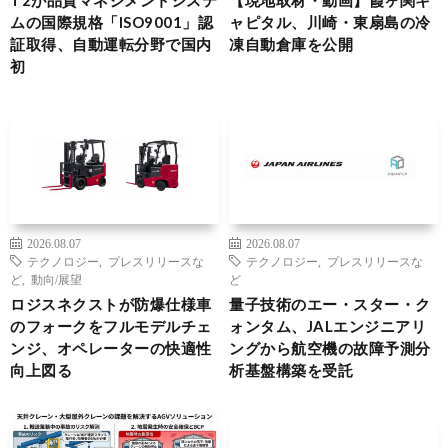
ムの国際規格「ISO9001」認
ャピタル、川崎・東扇島の冷
証取得、自動運転分野で国内
凍自動倉庫を公開
初
2026.08.07
2026.08.07
テクノロジー
,
プレスリリースな
テクノロジー
,
プレスリリースな
ど
,
動向/展望
ど
ロジスネクストが防爆仕様車
量子技術のエー・スター・ク
のフォークをフルモデルチェ
ォンタム、JALエンジニアリ
ンジ、オペレーターの快適性
ングから航空機の故障予測分
向上図る
析基盤構築を受託