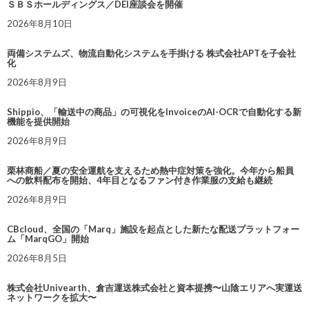
ＳＢＳホールディングス／DEI座談会を開催
2026年8月10日
両備システムズ、物流自動化システムを手掛ける 株式会社APTを子会社
化
2026年8月9日
Shippio、「輸送中の商品」の可視化をInvoiceのAI-OCRで自動化する新
機能を提供開始
2026年8月9日
栗林商船／夏の安全運航を支えるため熱中症対策を強化。今年から船員
への飲料配布を開始、4年目となるファン付き作業服の支給も継続
2026年8月9日
CBcloud、全国の「Marq」施設を起点とした新たな配送プラットフォー
ム「MarqGO」開始
2026年8月5日
株式会社Univearth、倉吉運送株式会社と資本提携〜山陰エリアへ実運送
ネットワークを拡大〜