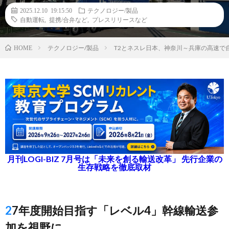
2025.12.10 19:15:50
テクノロジー/製品
自動運転
,
提携/合弁など
,
プレスリリースなど
テクノロジー/製品
T2とネスレ日本、神奈川～兵庫の高速で
HOME
月刊LOGI-BIZ 7月号は「未来を創る輸送改革」 先行企業の
生存戦略を徹底取材
27年度開始目指す「レベル4」幹線輸送参
加を視野に