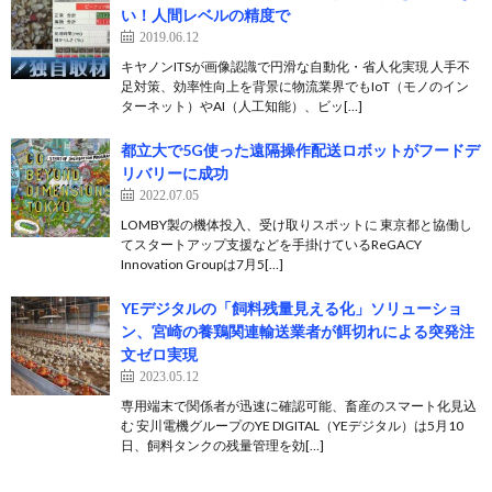
い！人間レベルの精度で
2019.06.12
キヤノンITSが画像認識で円滑な自動化・省人化実現 人手不
足対策、効率性向上を背景に物流業界でもIoT（モノのイン
ターネット）やAI（人工知能）、ビッ[…]
都立大で5G使った遠隔操作配送ロボットがフードデ
リバリーに成功
2022.07.05
LOMBY製の機体投入、受け取りスポットに 東京都と協働し
てスタートアップ支援などを手掛けているReGACY
Innovation Groupは7月5[…]
YEデジタルの「飼料残量見える化」ソリューショ
ン、宮崎の養鶏関連輸送業者が餌切れによる突発注
文ゼロ実現
2023.05.12
専用端末で関係者が迅速に確認可能、畜産のスマート化見込
む 安川電機グループのYE DIGITAL（YEデジタル）は5月10
日、飼料タンクの残量管理を効[…]