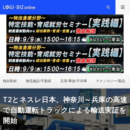
独自取材
物流施設/不動産
災害/事故/不祥事
テクノロジー/製品
T2とネスレ日本、神奈川～兵庫の高速
で自動運転トラックによる輸送実証を
開始