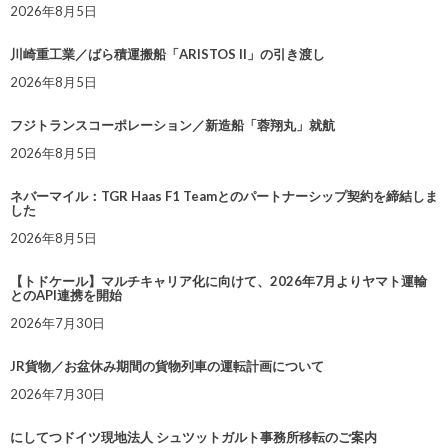
2026年8月5日
川崎重工業／ばら積運搬船「ARISTOS II」の引き渡し
2026年8月5日
フジトランスコーポレーション／新造船「蓉翔丸」就航
2026年8月5日
ネバーマイル：TGR Haas F1 Teamとのパートナーシップ契約を締結しま
した
2026年8月5日
【トドケール】マルチキャリア化に向けて、2026年7月よりヤマト運輸
とのAPI連携を開始
2026年7月30日
JR貨物／お盆休み期間の貨物列車の運転計画について
2026年7月30日
にしてつドイツ現地法人 シュツットガルト事務所移転のご案内