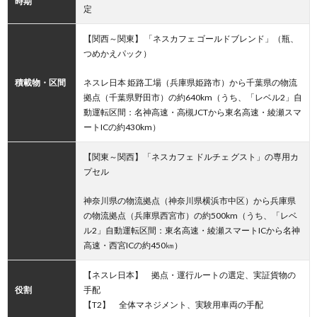
時期
定
【関西～関東】 「ネスカフェ ゴールドブレンド」（瓶、
つめかえパック）
積載物・区間
ネスレ日本 姫路工場（兵庫県姫路市）から千葉県の物流
拠点（千葉県野田市）の約640km（うち、「レベル2」自
動運転区間：名神高速・高槻JCTから東名高速・綾瀬スマ
ートICの約430km）
【関東～関西】「ネスカフェ ドルチェ グスト」の専用カ
プセル
神奈川県の物流拠点（神奈川県横浜市中区）から兵庫県
の物流拠点（兵庫県西宮市）の約500km（うち、「レベ
ル2」自動運転区間：東名高速・綾瀬スマートICから名神
高速・西宮ICの約450㎞）
【ネスレ日本】 拠点・運行ルートの選定、実証貨物の
役割
手配
【T2】 全体マネジメント、実験用車両の手配