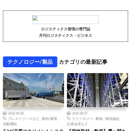
ロジスティクス管理の専門誌
月刊ロジスティクス・ビジネス
テクノロジー/製品
カテゴリの最新記事
2026.08.08
2026.08.07
プレスリリースなど
,
動向/展望
,
テクノロジー
,
動画
,
物流施設
,
自動運転
記者会見など
T2が品質マネジメントシステ
【現地取材・動画】霞ヶ関キ