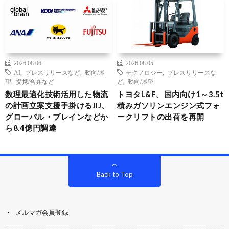
2026.08.06
2026.08.05
AI
,
プレスリリースなど
,
動向/展
テクノロジー
,
プレスリリースな
望
,
提携/合弁など
ど
,
動向/展望
数理最適化技術活用した物流
トヨタL&F、国内向け1～3.5t
の計画立案支援手掛けるJIJ、
積みガソリンエンジン式フォ
グローバル・ブレインなどか
ークリフトの出荷を再開
ら8.4億円調達
Back to Top
メルマガ会員登録