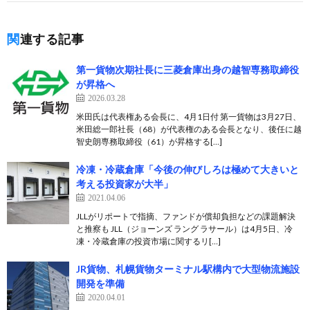
関連する記事
第一貨物次期社長に三菱倉庫出身の越智専務取締役
が昇格へ
2026.03.28
米田氏は代表権ある会長に、4月1日付 第一貨物は3月27日、
米田総一郎社長（68）が代表権のある会長となり、後任に越
智史朗専務取締役（61）が昇格する[…]
冷凍・冷蔵倉庫「今後の伸びしろは極めて大きいと
考える投資家が大半」
2021.04.06
JLLがリポートで指摘、ファンドが償却負担などの課題解決
と推察も JLL（ジョーンズ ラング ラサール）は4月5日、冷
凍・冷蔵倉庫の投資市場に関するリ[…]
JR貨物、札幌貨物ターミナル駅構内で大型物流施設
開発を準備
2020.04.01