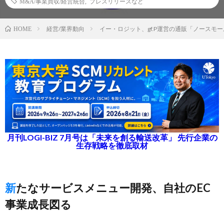
M&A/事業買収/経営統合
,
プレスリリースなど
経営/業界動向
イー・ロジット、gf.P運営の通販「ノースモ
HOME
月刊LOGI-BIZ 7月号は「未来を創る輸送改革」 先行企業の
生存戦略を徹底取材
新たなサービスメニュー開発、自社のEC
事業成長図る