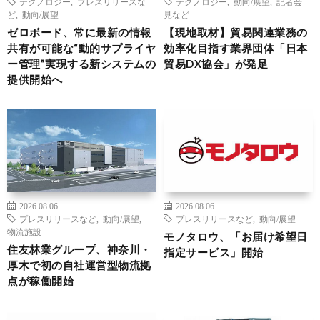
テクノロジー
,
プレスリリースな
テクノロジー
,
動向/展望
,
記者会
ど
,
動向/展望
見など
ゼロボード、常に最新の情報
【現地取材】貿易関連業務の
共有が可能な“動的サプライヤ
効率化目指す業界団体「日本
ー管理”実現する新システムの
貿易DX協会」が発足
提供開始へ
2026.08.06
2026.08.06
プレスリリースなど
,
動向/展望
,
プレスリリースなど
,
動向/展望
物流施設
モノタロウ、「お届け希望日
住友林業グループ、神奈川・
指定サービス」開始
厚木で初の自社運営型物流拠
点が稼働開始