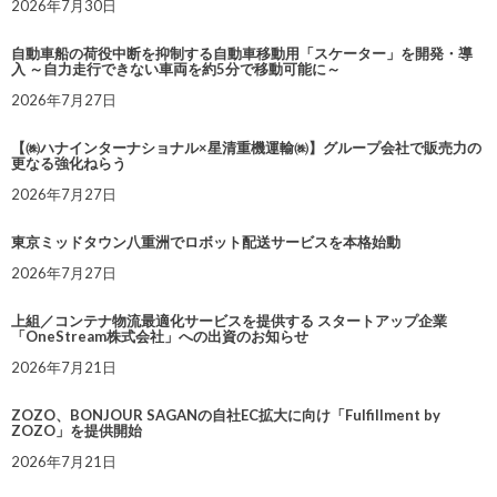
2026年7月30日
自動車船の荷役中断を抑制する自動車移動用「スケーター」を開発・導
入 ～自力走行できない車両を約5分で移動可能に～
2026年7月27日
【㈱ハナインターナショナル×星清重機運輸㈱】グループ会社で販売力の
更なる強化ねらう
2026年7月27日
東京ミッドタウン八重洲でロボット配送サービスを本格始動
2026年7月27日
上組／コンテナ物流最適化サービスを提供する スタートアップ企業
「OneStream株式会社」への出資のお知らせ
2026年7月21日
ZOZO、BONJOUR SAGANの自社EC拡大に向け「Fulfillment by
ZOZO」を提供開始
2026年7月21日