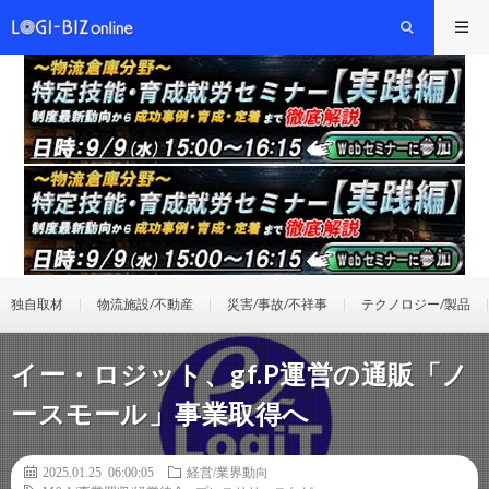
独自取材
物流施設/不動産
災害/事故/不祥事
テクノロジー/製品
イー・ロジット、gf.P運営の通販「ノ
ースモール」事業取得へ
2025.01.25 06:00:05
経営/業界動向