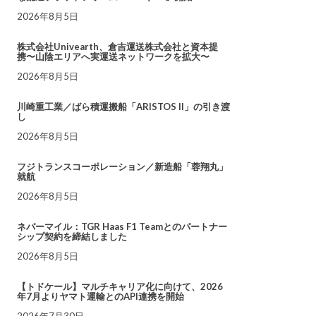
2026年8月5日
株式会社Univearth、倉吉運送株式会社と資本提
携〜山陰エリアへ実運送ネットワークを拡大〜
2026年8月5日
川崎重工業／ばら積運搬船「ARISTOS II」の引き渡
し
2026年8月5日
フジトランスコーポレーション／新造船「蓉翔丸」
就航
2026年8月5日
ネバーマイル：TGR Haas F1 Teamとのパートナー
シップ契約を締結しました
2026年8月5日
【トドケール】マルチキャリア化に向けて、2026
年7月よりヤマト運輸とのAPI連携を開始
2026年7月30日