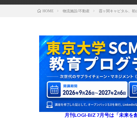
物流施設/不動産
霞ヶ関キャピタル、初
HOME
月刊LOGI-BIZ 7月号は「未