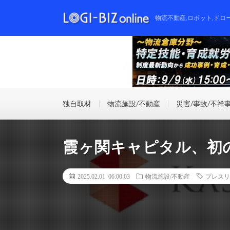
物流不動産,ロボット,ドロ
独自取材
物流施設/不動産
災害/事故/不祥
霞ヶ関キャピタル、初
2025.02.01 06:00:03
物流施設/不動産
プレスリ