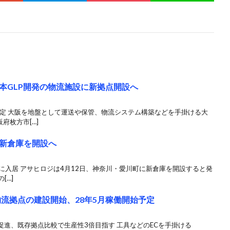
本GLP開発の物流施設に新拠点開設へ
月予定 大阪を地盤として運送や保管、物流システム構築などを手掛ける大
府枚方市[…]
新倉庫を開設へ
町」に入居 アサヒロジは4月12日、神奈川・愛川町に新倉庫を開設すると発
[…]
新物流拠点の建設開始、28年5月稼働開始予定
進、既存拠点比較で生産性3倍目指す 工具などのECを手掛ける