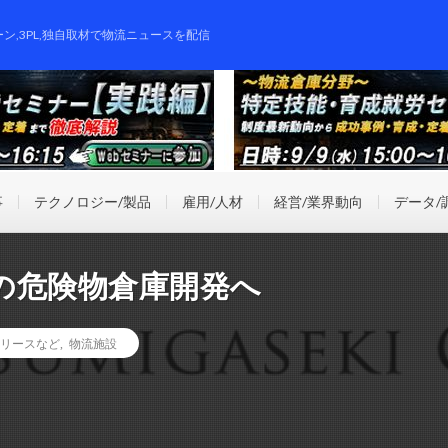
ーン,3PL,独自取材で物流ニュースを配信
事
テクノロジー/製品
雇用/人材
経営/業界動向
データ/
の危険物倉庫開発へ
リースなど
,
物流施設