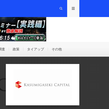
調査
政策
タイアップ
その他