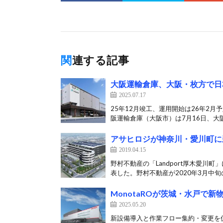
関連する記事
大阪運輸倉庫、大阪・枚方で日
2025.07.17
25年12月竣工、運用開始は26年2
阪運輸倉庫（大阪市）は7月16日、大阪
アサヒロジが神奈川・愛川町に
2019.04.15
野村不動産の「Landport厚木愛川
表した。野村不動産が2020年3月中旬の
MonotaROが茨城・水戸で
2025.05.20
新設備導入と作業フロー集約・変更を促