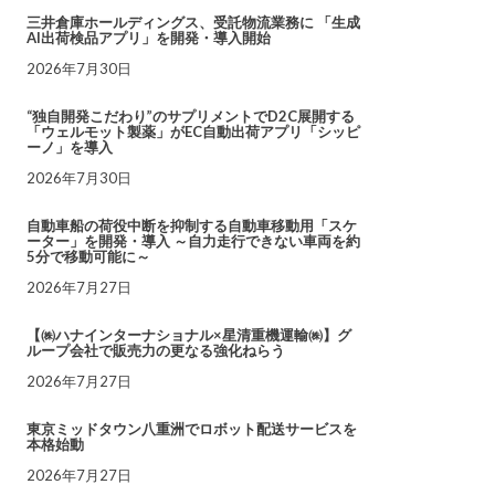
三井倉庫ホールディングス、受託物流業務に 「生成
AI出荷検品アプリ」を開発・導入開始
2026年7月30日
“独自開発こだわり”のサプリメントでD2C展開する
「ウェルモット製薬」がEC自動出荷アプリ「シッピ
ーノ」を導入
2026年7月30日
自動車船の荷役中断を抑制する自動車移動用「スケ
ーター」を開発・導入 ～自力走行できない車両を約
5分で移動可能に～
2026年7月27日
【㈱ハナインターナショナル×星清重機運輸㈱】グ
ループ会社で販売力の更なる強化ねらう
2026年7月27日
東京ミッドタウン八重洲でロボット配送サービスを
本格始動
2026年7月27日