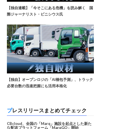
【独自連載】「今そこにある危機」を読み解く 国
際ジャーナリスト・ビニシウス氏
【独自】オープンロジの「AI梱包予測」、トラック
必要台数の迅速把握にも活用本格化
プレスリリースまとめてチェック
CBcloud、全国の「Marq」施設を起点とした新た
な配送プラットフォーム「MarqGO」開始