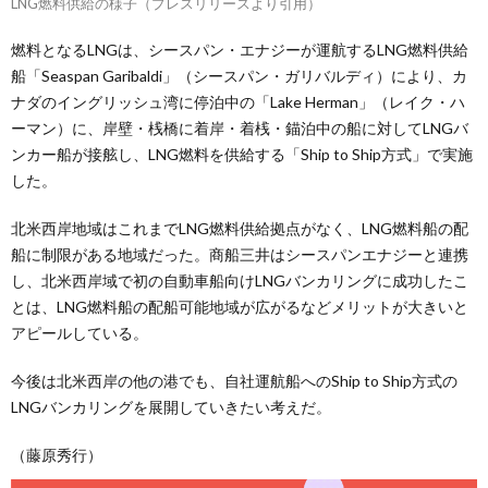
LNG燃料供給の様子（プレスリリースより引用）
燃料となるLNGは、シースパン・エナジーが運航するLNG燃料供給
船「Seaspan Garibaldi」（シースパン・ガリバルディ）により、カ
ナダのイングリッシュ湾に停泊中の「Lake Herman」（レイク・ハ
ーマン）に、岸壁・桟橋に着岸・着桟・錨泊中の船に対してLNGバ
ンカー船が接舷し、LNG燃料を供給する「Ship to Ship方式」で実施
した。
北米西岸地域はこれまでLNG燃料供給拠点がなく、LNG燃料船の配
船に制限がある地域だった。商船三井はシースパンエナジーと連携
し、北米西岸域で初の自動車船向けLNGバンカリングに成功したこ
とは、LNG燃料船の配船可能地域が広がるなどメリットが大きいと
アピールしている。
今後は北米西岸の他の港でも、自社運航船へのShip to Ship方式の
LNGバンカリングを展開していきたい考えだ。
（藤原秀行）