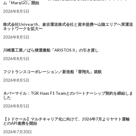
ム「MarqGO」開始
2026年8月5日
株式会社Univearth、倉吉運送株式会社と資本提携〜山陰エリアへ実運送
ネットワークを拡大〜
2026年8月5日
川崎重工業／ばら積運搬船「ARISTOS II」の引き渡し
2026年8月5日
フジトランスコーポレーション／新造船「蓉翔丸」就航
2026年8月5日
ネバーマイル：TGR Haas F1 Teamとのパートナーシップ契約を締結しま
した
2026年8月5日
【トドケール】マルチキャリア化に向けて、2026年7月よりヤマト運輸
とのAPI連携を開始
2026年7月30日