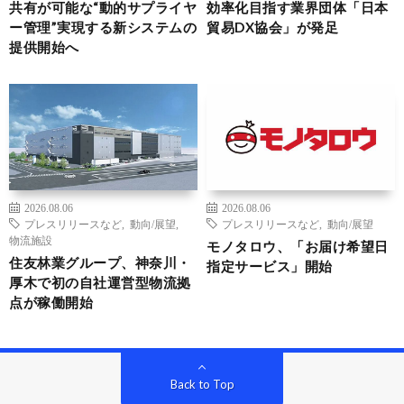
共有が可能な“動的サプライヤ
効率化目指す業界団体「日本
ー管理”実現する新システムの
貿易DX協会」が発足
提供開始へ
2026.08.06
2026.08.06
プレスリリースなど
,
動向/展望
,
プレスリリースなど
,
動向/展望
物流施設
モノタロウ、「お届け希望日
住友林業グループ、神奈川・
指定サービス」開始
厚木で初の自社運営型物流拠
点が稼働開始
Back to Top