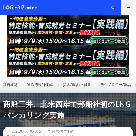
独自取材
物流施設/不動産
災害/事故/不祥事
テクノロジー/製品
商船三井、北米西岸で邦船社初のLNG
バンカリング実施
2025.03.06 06:00:57
経営/業界動向