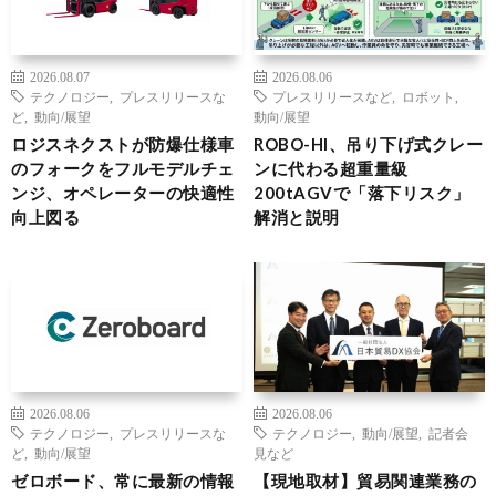
2026.08.07
2026.08.06
テクノロジー
,
プレスリリースな
プレスリリースなど
,
ロボット
,
ど
,
動向/展望
動向/展望
ロジスネクストが防爆仕様車
ROBO-HI、吊り下げ式クレー
のフォークをフルモデルチェ
ンに代わる超重量級
ンジ、オペレーターの快適性
200tAGVで「落下リスク」
向上図る
解消と説明
2026.08.06
2026.08.06
テクノロジー
,
プレスリリースな
テクノロジー
,
動向/展望
,
記者会
ど
,
動向/展望
見など
ゼロボード、常に最新の情報
【現地取材】貿易関連業務の