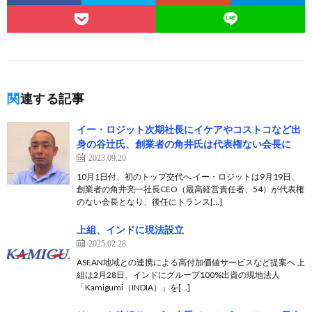
関連する記事
イー・ロジット次期社長にイケアやコストコなど出
身の谷辻氏、創業者の角井氏は代表権ない会長に
2023.09.20
10月1日付、初のトップ交代へ イー・ロジットは9月19日、
創業者の角井亮一社長CEO（最高経営責任者、54）が代表権
のない会長となり、後任にトランス[…]
上組、インドに現法設立
2025.02.28
ASEAN地域との連携による高付加価値サービスなど提案へ 上
組は2月28日、インドにグループ100%出資の現地法人
「Kamigumi（INDIA）」を[…]