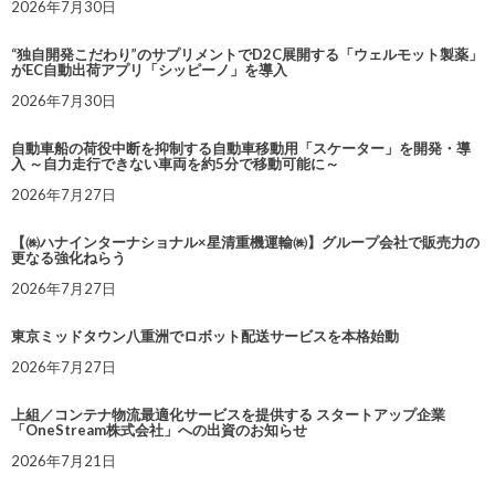
2026年7月30日
“独自開発こだわり”のサプリメントでD2C展開する「ウェルモット製薬」
がEC自動出荷アプリ「シッピーノ」を導入
2026年7月30日
自動車船の荷役中断を抑制する自動車移動用「スケーター」を開発・導
入 ～自力走行できない車両を約5分で移動可能に～
2026年7月27日
【㈱ハナインターナショナル×星清重機運輸㈱】グループ会社で販売力の
更なる強化ねらう
2026年7月27日
東京ミッドタウン八重洲でロボット配送サービスを本格始動
2026年7月27日
上組／コンテナ物流最適化サービスを提供する スタートアップ企業
「OneStream株式会社」への出資のお知らせ
2026年7月21日