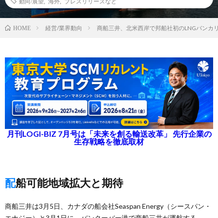
動向/展望
,
海外
,
プレスリリースなど
経営/業界動向
商船三井、北米西岸で邦船社初のLNGバンカ
HOME
月刊LOGI-BIZ 7月号は「未来を創る輸送改革」 先行企業の
生存戦略を徹底取材
配船可能地域拡大と期待
商船三井は3月5日、カナダの船会社Seaspan Energy（シースパン・
エナジー）と3月1日に、バンクーバー港で商船三井が運航する