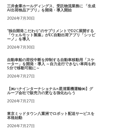
三井倉庫ホールディングス、受託物流業務に 「生成
AI出荷検品アプリ」を開発・導入開始
2026年7月30日
“独自開発こだわり”のサプリメントでD2C展開する
「ウェルモット製薬」がEC自動出荷アプリ「シッピ
ーノ」を導入
2026年7月30日
自動車船の荷役中断を抑制する自動車移動用「スケ
ーター」を開発・導入 ～自力走行できない車両を約
5分で移動可能に～
2026年7月27日
【㈱ハナインターナショナル×星清重機運輸㈱】グ
ループ会社で販売力の更なる強化ねらう
2026年7月27日
東京ミッドタウン八重洲でロボット配送サービスを
本格始動
2026年7月27日