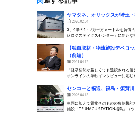
関連する記事
ヤマタネ、オリックスが埼玉・
2020.02.04
3、4階の1・7万平方メートルを賃借
伏ロジスティクスセンター」に新たな拠
【独自取材・物流施設デベロッ
（前編）
2021.04.12
「経済情勢が厳しくても選択される優
オンラインの単独インタビューに応じた。
センコーと福通、福島・須賀川
2026.04.13
車両に加えて貨物そのものの集約機能も
施設「TSUNAGU STATION福島」（ツ