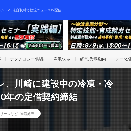
ーン,3PL,独自取材で物流ニュースを配信
事
テクノロジー/製品
雇用/人材
経営/業界動向
データ/
ン、川崎に建設中の冷凍・冷
0年の定借契約締結
リースなど
,
物流施設