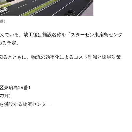
供）
見込んでいる。竣工後は施設名称を「スターゼン東扇島センタ
める予定。
図るとともに、物流の効率化によるコスト削減と環境対策
扇島26番1
77坪)
設する物流センター