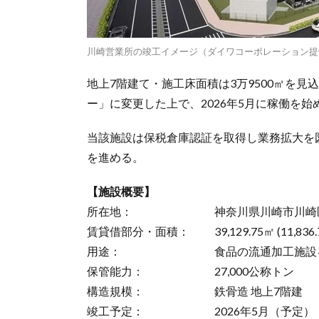
川崎営業所の竣工イメージ（ダイワコーポレーション提
地上7階建て・施工床面積は3万9500㎡を
ー」に変更した上で、2026年5月に稼働を始
当該施設は保税倉庫認証を取得し業務拡大を
を進める。
【施設概要】
所在地： 神奈川県川崎市川崎区東
賃貸借部分・面積： 39,129.75㎡ (11,836.
用途： 食品の流通加工施設を併
保管能力： 27,000公称トン
構造規模： 鉄骨造 地上7階建
竣工予定： 2026年5月（予定）