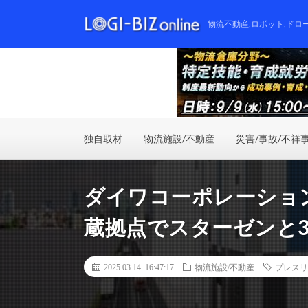
物流不動産,ロボット,ドロ
独自取材
物流施設/不動産
災害/事故/不祥
ダイワコーポレーショ
蔵拠点でスターゼンと3
2025.03.14 16:47:17
物流施設/不動産
プレスリ