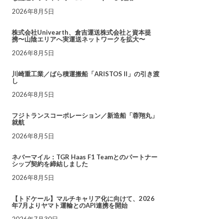
2026年8月5日
株式会社Univearth、倉吉運送株式会社と資本提
携〜山陰エリアへ実運送ネットワークを拡大〜
2026年8月5日
川崎重工業／ばら積運搬船「ARISTOS II」の引き渡
し
2026年8月5日
フジトランスコーポレーション／新造船「蓉翔丸」
就航
2026年8月5日
ネバーマイル：TGR Haas F1 Teamとのパートナー
シップ契約を締結しました
2026年8月5日
【トドケール】マルチキャリア化に向けて、2026
年7月よりヤマト運輸とのAPI連携を開始
2026年7月30日