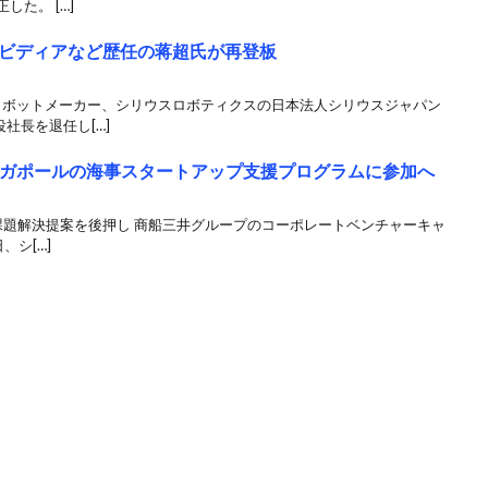
した。 […]
ビディアなど歴任の蒋超氏が再登板
のロボットメーカー、シリウスロボティクスの日本法人シリウスジャパン
社長を退任し[…]
ンガポールの海事スタートアップ支援プログラムに参加へ
課題解決提案を後押し 商船三井グループのコーポレートベンチャーキャ
、シ[…]