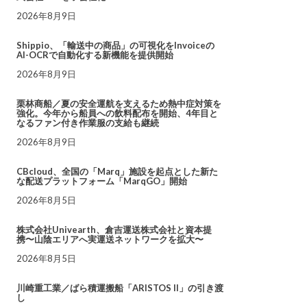
2026年8月9日
Shippio、「輸送中の商品」の可視化をInvoiceの
AI-OCRで自動化する新機能を提供開始
2026年8月9日
栗林商船／夏の安全運航を支えるため熱中症対策を
強化。今年から船員への飲料配布を開始、4年目と
なるファン付き作業服の支給も継続
2026年8月9日
CBcloud、全国の「Marq」施設を起点とした新た
な配送プラットフォーム「MarqGO」開始
2026年8月5日
株式会社Univearth、倉吉運送株式会社と資本提
携〜山陰エリアへ実運送ネットワークを拡大〜
2026年8月5日
川崎重工業／ばら積運搬船「ARISTOS II」の引き渡
し