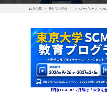
経営/業界動向
レンゴーグループ、UA
HOME
月刊LOGI-BIZ 7月号は「未