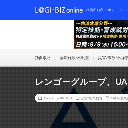
物流不動産,ロボット,ドロ
独自取材
物流施設/不動産
災害/事故/不祥
レンゴーグループ、UA
2025.03.19 06:00:21
経営/業界動向
M&A/事