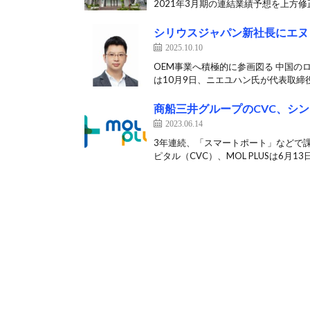
2021年3月期の連結業績予想を上方修正
シリウスジャパン新社長にエヌ
2025.10.10
OEM事業へ積極的に参画図る 中国
は10月9日、ニエユハン氏が代表取締役
商船三井グループのCVC、シ
2023.06.14
3年連続、「スマートポート」などで
ピタル（CVC）、MOL PLUSは6月13日