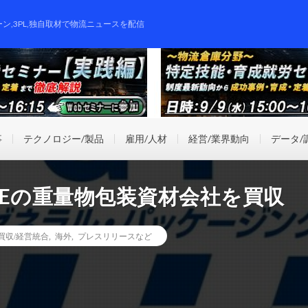
ーン,3PL,独自取材で物流ニュースを配信
事
テクノロジー/製品
雇用/人材
経営/業界動向
データ/
Eの重量物包装資材会社を買収
業買収/経営統合
,
海外
,
プレスリリースなど