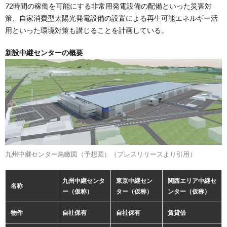
72時間の稼働を可能にする非常用発電設備の配備といった災害対
策、自家消費型太陽光発電設備の設置による再生可能エネルギー活
用といった環境対策も講じることを計画している。
新設中継センターの概要
九州中継センター鳥瞰図（予想図）（プレスリリースより引用）
九州中継センタ
東京中継セン
関西エリア中継セ
名称
ー（仮称）
ター（仮称）
ンター（仮称）
物件
自社保有
自社保有
賃貸借