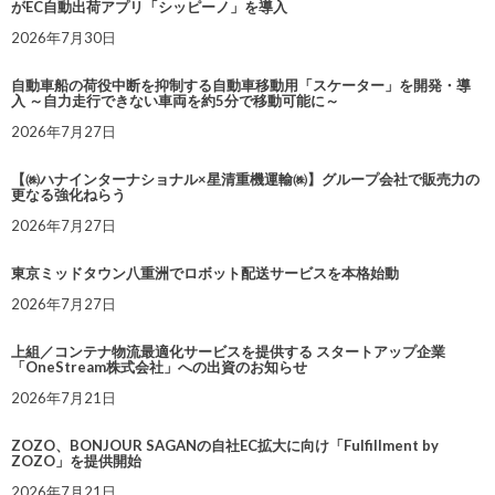
がEC自動出荷アプリ「シッピーノ」を導入
2026年7月30日
自動車船の荷役中断を抑制する自動車移動用「スケーター」を開発・導
入 ～自力走行できない車両を約5分で移動可能に～
2026年7月27日
【㈱ハナインターナショナル×星清重機運輸㈱】グループ会社で販売力の
更なる強化ねらう
2026年7月27日
東京ミッドタウン八重洲でロボット配送サービスを本格始動
2026年7月27日
上組／コンテナ物流最適化サービスを提供する スタートアップ企業
「OneStream株式会社」への出資のお知らせ
2026年7月21日
ZOZO、BONJOUR SAGANの自社EC拡大に向け「Fulfillment by
ZOZO」を提供開始
2026年7月21日