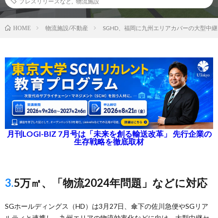
プレスリリースなど
,
物流施設
物流施設/不動産
SGHD、福岡に九州エリアカバーの大型中継
HOME
月刊LOGI-BIZ 7月号は「未来を創る輸送改革」 先行企業の
生存戦略を徹底取材
3.5万㎡、「物流2024年問題」などに対応
SGホールディングス（HD）は3月27日、傘下の佐川急便やSGリア
ルティと連携し、九州エリアの物流効率化などに向け、大型中継セ