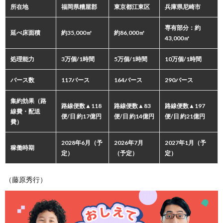
所在地
福岡県糟屋郡
東京都江東区
兵庫県尼崎市
専有部分：約
延べ床面積
約35,000㎡
約86,000㎡
43,000㎡
処理能力
3万個/1時間
5万個/1時間
10万個/1時間
バース数
117バース
164バース
290バース
集約効果（路
路線便数▲118
路線便数▲83
路線便数▲197
線費・配送
便/日 約17億円
便/日 約14億円
便/日 約21億円
費）
2028年6月（予
2026年7月
2027年1月（予
稼働時期
定）
（予定）
定）
（藤原秀行）