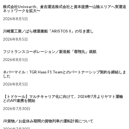
株式会社Univearth、倉吉運送株式会社と資本提携〜山陰エリアへ実運送
ネットワークを拡大〜
2026年8月5日
川崎重工業／ばら積運搬船「ARISTOS II」の引き渡し
2026年8月5日
フジトランスコーポレーション／新造船「蓉翔丸」就航
2026年8月5日
ネバーマイル：TGR Haas F1 Teamとのパートナーシップ契約を締結しま
した
2026年8月5日
【トドケール】マルチキャリア化に向けて、2026年7月よりヤマト運輸
とのAPI連携を開始
2026年7月30日
JR貨物／お盆休み期間の貨物列車の運転計画について