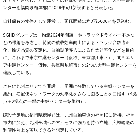
ンターを福岡県粕屋郡に2028年6月新設すると発表した。
自社保有の物件として運営し、延床面積は約3万5000㎡を見込む。
SGHDグループは「物流2024年問題」やトラックドライバー不足な
どの課題を考慮し、荷物の積載効率向上によるトラック台数適正
化、輸送品質の安定化、自動設備導入による作業効率化などを目的
に、これまで東京中継センター（仮称、東京都江東区）、関西エリ
ア中継センター（仮称、兵庫県尼崎市）の2つの大型中継センターを
建設している。
さらに九州エリアでも開設し、周囲に分散している中継センターを
集約。宅配便ネットワークの効率化をさらに図ることを目指す（4拠
点＋2拠点の一部の中継センターを集約）。
建設予定地の福岡県糟屋郡は、九州自動車道の福岡ICに近接。福岡
市内に加え、九州全域へのアクセスに強みを持つ立地。広域輸送の
利便性向上を実現できると想定している。