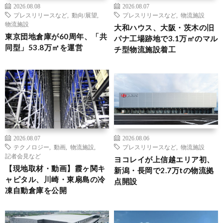
2026.08.08
2026.08.07
プレスリリースなど
,
動向/展望
,
プレスリリースなど
,
物流施設
物流施設
大和ハウス、大阪・茨木の旧
東京団地倉庫が60周年、「共
パナ工場跡地で3.1万㎡のマル
同型」53.8万㎡を運営
チ型物流施設着工
2026.08.07
2026.08.06
テクノロジー
,
動画
,
物流施設
,
プレスリリースなど
,
物流施設
記者会見など
ヨコレイが上信越エリア初、
【現地取材・動画】霞ヶ関キ
新潟・長岡で2.7万tの物流拠
ャピタル、川崎・東扇島の冷
点開設
凍自動倉庫を公開