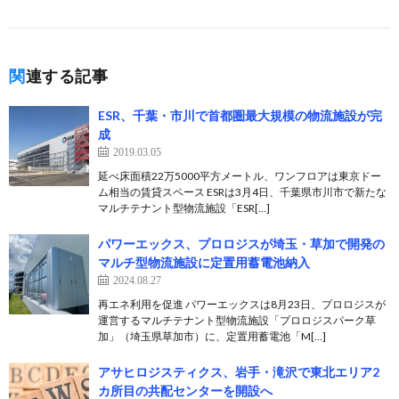
関連する記事
ESR、千葉・市川で首都圏最大規模の物流施設が完
成
2019.03.05
延べ床面積22万5000平方メートル、ワンフロアは東京ドー
ム相当の賃貸スペース ESRは3月4日、千葉県市川市で新たな
マルチテナント型物流施設「ESR[…]
パワーエックス、プロロジスが埼玉・草加で開発の
マルチ型物流施設に定置用蓄電池納入
2024.08.27
再エネ利用を促進 パワーエックスは8月23日、プロロジスが
運営するマルチテナント型物流施設「プロロジスパーク草
加」（埼玉県草加市）に、定置用蓄電池「M[…]
アサヒロジスティクス、岩手・滝沢で東北エリア2
カ所目の共配センターを開設へ