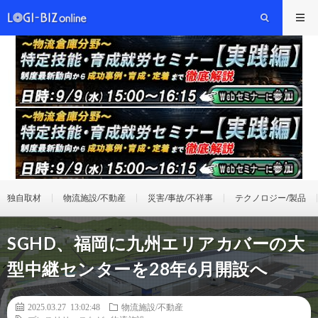
独自取材
物流施設/不動産
災害/事故/不祥事
テクノロジー/製品
SGHD、福岡に九州エリアカバーの大
型中継センターを28年6月開設へ
2025.03.27 13:02:48
物流施設/不動産