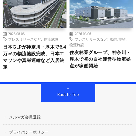
2026.08.06
2026.08.06
プレスリリースなど
,
物流施設
プレスリリースなど
,
動向/展望
,
物流施設
日本GLPが神奈川・厚木で8.4
住友林業グループ、神奈川・
万㎡の物流施設完成、日本エ
厚木で初の自社運営型物流拠
マソンや真栄運輸など入居決
点が稼働開始
定
Back to Top
メルマガ会員登録
プライバシーポリシー