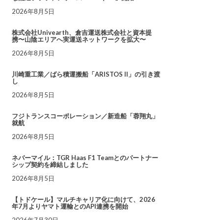
2026年8月5日
株式会社Univearth、倉吉運送株式会社と資本提
携〜山陰エリアへ実運送ネットワークを拡大〜
2026年8月5日
川崎重工業／ばら積運搬船「ARISTOS II」の引き渡
し
2026年8月5日
フジトランスコーポレーション／新造船「蓉翔丸」
就航
2026年8月5日
ネバーマイル：TGR Haas F1 Teamとのパートナー
シップ契約を締結しました
2026年8月5日
【トドケール】マルチキャリア化に向けて、2026
年7月よりヤマト運輸とのAPI連携を開始
2026年7月30日