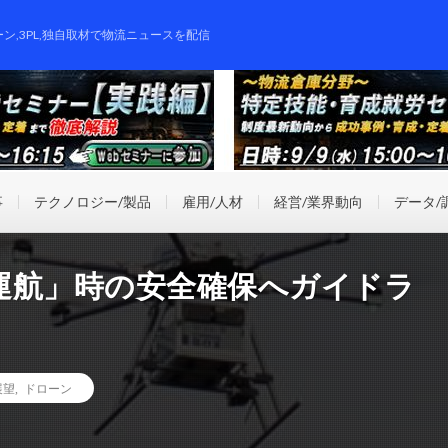
ーン,3PL,独自取材で物流ニュースを配信
事
テクノロジー/製品
雇用/人材
経営/業界動向
データ/
運航」時の安全確保へガイドラ
展望
,
ドローン