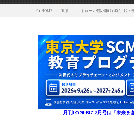
政策
「ドローン複数機同時運航」時の
HOME
月刊LOGI-BIZ 7月号は「未