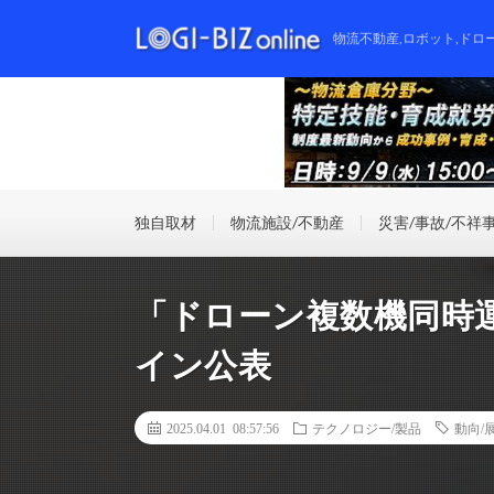
物流不動産,ロボット,ドロ
独自取材
物流施設/不動産
災害/事故/不祥
「ドローン複数機同時
イン公表
2025.04.01 08:57:56
テクノロジー/製品
動向/