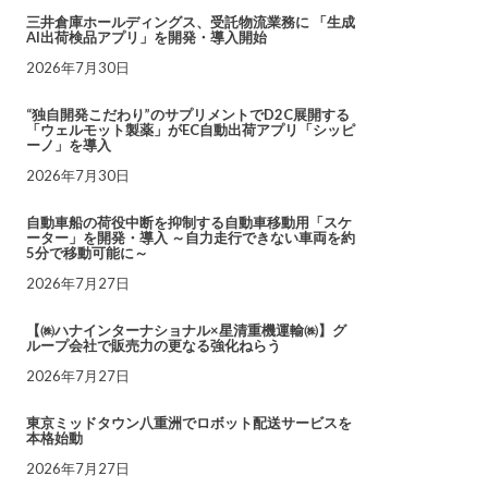
三井倉庫ホールディングス、受託物流業務に 「生成
AI出荷検品アプリ」を開発・導入開始
2026年7月30日
“独自開発こだわり”のサプリメントでD2C展開する
「ウェルモット製薬」がEC自動出荷アプリ「シッピ
ーノ」を導入
2026年7月30日
自動車船の荷役中断を抑制する自動車移動用「スケ
ーター」を開発・導入 ～自力走行できない車両を約
5分で移動可能に～
2026年7月27日
【㈱ハナインターナショナル×星清重機運輸㈱】グ
ループ会社で販売力の更なる強化ねらう
2026年7月27日
東京ミッドタウン八重洲でロボット配送サービスを
本格始動
2026年7月27日