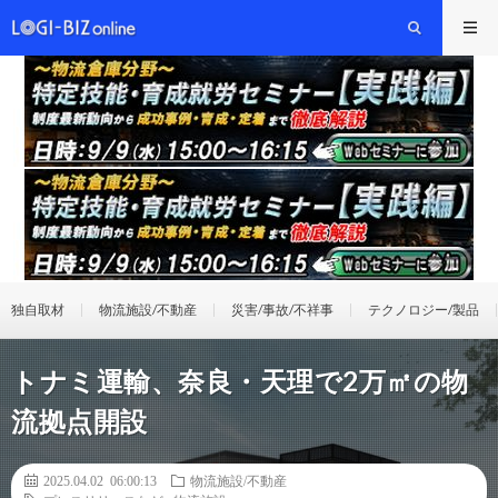
独自取材
物流施設/不動産
災害/事故/不祥事
テクノロジー/製品
トナミ運輸、奈良・天理で2万㎡の物
流拠点開設
2025.04.02 06:00:13
物流施設/不動産