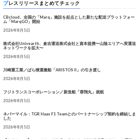
プレスリリースまとめてチェック
CBcloud、全国の「Marq」施設を起点とした新たな配送プラットフォー
ム「MarqGO」開始
2026年8月5日
株式会社Univearth、倉吉運送株式会社と資本提携〜山陰エリアへ実運送
ネットワークを拡大〜
2026年8月5日
川崎重工業／ばら積運搬船「ARISTOS II」の引き渡し
2026年8月5日
フジトランスコーポレーション／新造船「蓉翔丸」就航
2026年8月5日
ネバーマイル：TGR Haas F1 Teamとのパートナーシップ契約を締結しま
した
2026年8月5日