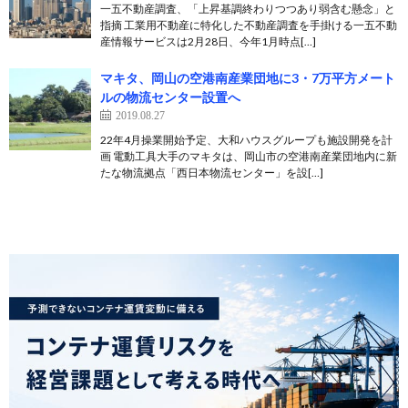
一五不動産調査、「上昇基調終わりつつあり弱含む懸念」と
指摘 工業用不動産に特化した不動産調査を手掛ける一五不動
産情報サービスは2月28日、今年1月時点[…]
マキタ、岡山の空港南産業団地に3・7万平方メート
ルの物流センター設置へ
2019.08.27
22年4月操業開始予定、大和ハウスグループも施設開発を計
画 電動工具大手のマキタは、岡山市の空港南産業団地内に新
たな物流拠点「西日本物流センター」を設[…]