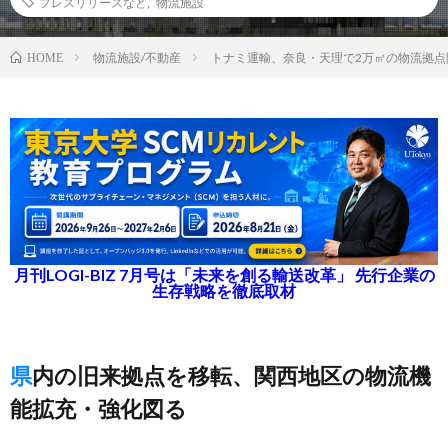
プレスリリースなど
,
物流施設
物流施設/不動産
トナミ運輸、奈良・天理で2万㎡の物流拠点
HOME
月刊LOGI-BIZ 7月号は「未来を創る輸送改革」 先行企業の
生存戦略を徹底取材
県内の旧来拠点を移転、関西地区の物流機
能拡充・強化図る