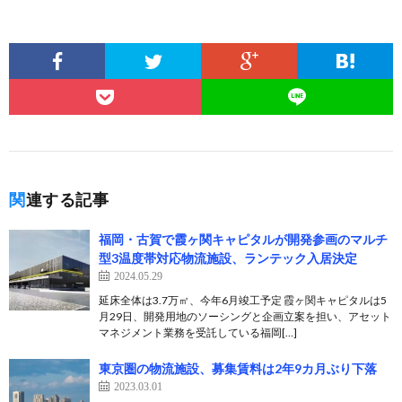
関連する記事
福岡・古賀で霞ヶ関キャピタルが開発参画のマルチ
型3温度帯対応物流施設、ランテック入居決定
2024.05.29
延床全体は3.7万㎡、今年6月竣工予定 霞ヶ関キャピタルは5
月29日、開発用地のソーシングと企画立案を担い、アセット
マネジメント業務を受託している福岡[…]
東京圏の物流施設、募集賃料は2年9カ月ぶり下落
2023.03.01