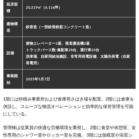
延床面
20,219㎡（6,116坪）
積
建物構
鉄骨造（一部鉄骨鉄筋コンクリート造）
造
貨物エレベーター2基、垂直搬送機2基
トラックバース数: 集配車28台、運行車33台
設備
洗車場、自家用給油施設、非常用発電設備、太陽光発電（自家
発電用）
事業開
2025年5月7日
始
1階には特積み事業所および倉庫荷さばき場を配置。2階には倉庫を
併設し、スムーズな物流オペレーションと効率的な保管管理を可能
にしている。
管理棟は従業員の快適な労働環境を重視し、2階に食堂や休憩室、女
性専用のシャワー室やロッカー室を完備。 3階には仮眠室や浴室シ