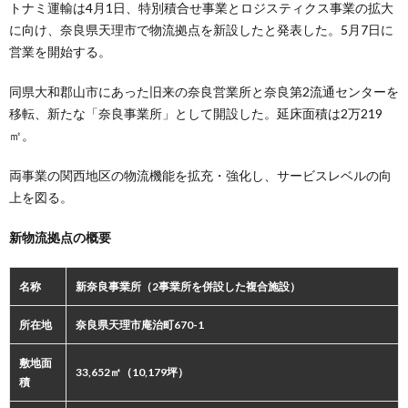
トナミ運輸は4月1日、特別積合せ事業とロジスティクス事業の拡大
に向け、奈良県天理市で物流拠点を新設したと発表した。5月7日に
営業を開始する。
同県大和郡山市にあった旧来の奈良営業所と奈良第2流通センターを
移転、新たな「奈良事業所」として開設した。延床面積は2万219
㎡。
両事業の関西地区の物流機能を拡充・強化し、サービスレベルの向
上を図る。
新物流拠点の概要
名称
新奈良事業所（2事業所を併設した複合施設）
所在地
奈良県天理市庵治町670-1
敷地面
33,652㎡（10,179坪）
積