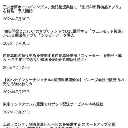
三井倉庫ホールディングス、受託物流業務に 「生成AI出荷検品アプリ」
を開発・導入開始
2026年7月30日
“独自開発こだわり”のサプリメントでD2C展開する「ウェルモット製薬」
がEC自動出荷アプリ「シッピーノ」を導入
2026年7月30日
自動車船の荷役中断を抑制する自動車移動用「スケーター」を開発・導
入 ～自力走行できない車両を約5分で移動可能に～
2026年7月27日
【㈱ハナインターナショナル×星清重機運輸㈱】グループ会社で販売力の
更なる強化ねらう
2026年7月27日
東京ミッドタウン八重洲でロボット配送サービスを本格始動
2026年7月27日
上組／コンテナ物流最適化サービスを提供する スタートアップ企業