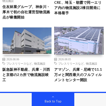
物流施設
CRE、埼玉・朝霞で同一エリ
住友林業グループ、神奈川・
ア内の物流施設2棟目開発に
厚木で初の自社運営型物流拠
本格着手
点が稼働開始
2026.08.06
2026.08.05
プレスリリースなど
,
物流施設
プレスリリースなど
,
物流施設
阪急阪神不動産、兵庫・川西
アマゾン、兵庫・尼崎で11.1
と京都の2カ所で物流施設竣
万㎡と関西最大のフルフィル
工
メントセンター開設
Back to Top