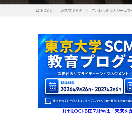
経営/業界動向
アパレル物流のジーエフ
HOME
月刊LOGI-BIZ 7月号は「未