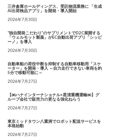
三井倉庫ホールディングス、受託物流業務に 「生成
AI出荷検品アプリ」を開発・導入開始
2026年7月30日
“独自開発こだわり”のサプリメントでD2C展開する
「ウェルモット製薬」がEC自動出荷アプリ「シッピ
ーノ」を導入
2026年7月30日
自動車船の荷役中断を抑制する自動車移動用「スケ
ーター」を開発・導入 ～自力走行できない車両を約
5分で移動可能に～
2026年7月27日
【㈱ハナインターナショナル×星清重機運輸㈱】グ
ループ会社で販売力の更なる強化ねらう
2026年7月27日
東京ミッドタウン八重洲でロボット配送サービスを
本格始動
2026年7月27日