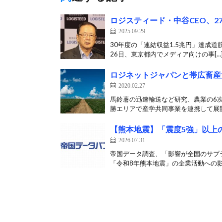
ロジスティード・中谷CEO、2
2025.09.29
30年度の「連結収益1.5兆円」達成
26日、東京都内でメディア向けの事[…
ロジネットジャパンと帯広畜産
2020.02.27
馬鈴薯の迅速輸送など研究、農業の6次
勝エリアで産学共同事業を連携して展開
【熊本地震】「震度5強」以上の
2026.07.31
帝国データ調査、「影響が全国のサプラ
「令和8年熊本地震」の企業活動への影