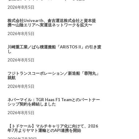
2026年8月5日
株式会社Univearth、倉吉運送株式会社と資本提
携〜山陰エリアへ実運送ネットワークを拡大〜
2026年8月5日
川崎重工業／ばら積運搬船「ARISTOS II」の引き渡
し
2026年8月5日
フジトランスコーポレーション／新造船「蓉翔丸」
就航
2026年8月5日
ネバーマイル：TGR Haas F1 Teamとのパートナー
シップ契約を締結しました
2026年8月5日
【トドケール】マルチキャリア化に向けて、2026
年7月よりヤマト運輸とのAPI連携を開始
2026年7月30日