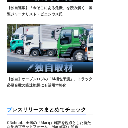
【独自連載】「今そこにある危機」を読み解く 国
際ジャーナリスト・ビニシウス氏
【独自】オープンロジの「AI梱包予測」、トラック
必要台数の迅速把握にも活用本格化
プレスリリースまとめてチェック
CBcloud、全国の「Marq」施設を起点とした新た
な配送プラットフォーム「MarqGO」開始