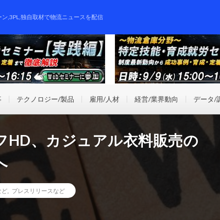
ーン,3PL,独自取材で物流ニュースを配信
事
テクノロジー/製品
雇用/人材
経営/業界動向
データ/
フHD、カジュアル衣料販売の
へ
など
,
プレスリリースなど