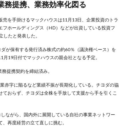
＆業務提携、業務効率化図る
売を手掛けるマックハウスは11月13日、企業投資のトラ
エフホールディングス（HD）などが出資している投資フ
成立したと発表した。
。チヨダが保有する発行済み株式の約60％（議決権ベース）を
1月19日付でマックハウスの親会社となる予定。
と業務提携契約を締結済み。
て営業赤字に陥るなど業績不振が長期化している。チヨダの協
せておらず、チヨダは全株を手放して支援から手を引くこ
力しながら、国内外に展開している自社の事業ネットワー
て、再度経営の立て直しに挑む。