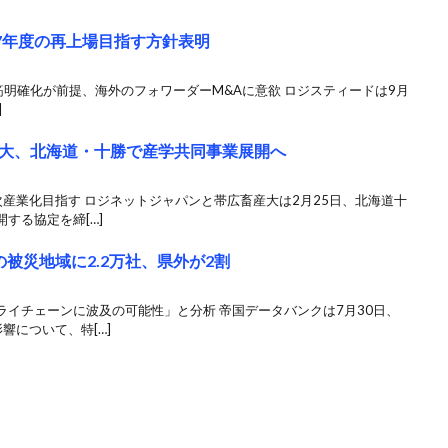
7年度の再上場目指す方針表明
道筋明確化が前提、海外のフォワーダーM&Aに意欲 ロジスティードは9月
]
大、北海道・十勝で産学共同事業展開へ
産業化目指す ロジネットジャパンと帯広畜産大は2月25日、北海道十
する協定を締[…]
被災地域に2.2万社、県外が2割
イチェーンに波及の可能性」と分析 帝国データバンクは7月30日、
響について、特[…]