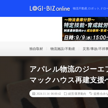
物流不動産,ロボット,ドロ
独自取材
物流施設/不動産
災害/事故/不祥
アパレル物流のジーエ
マックハウス再建支援
2024.11.14 06:00:42
経営/業界動向
提携/合弁