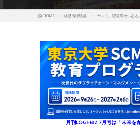
経営/業界動向
ヤマト、聴覚障がいある
HOME
月刊LOGI-BIZ 7月号は「未