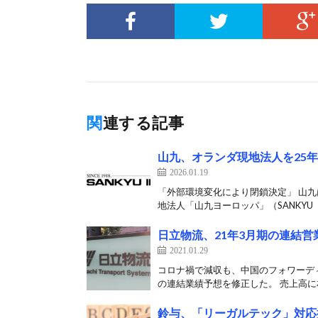
関連する記事
山九、オランダ現地法人を25年
2026.01.19
「外部環境変化により閉鎖決定」 山九
地法人「山九ヨーロッパ」（SANKYU（E
日立物流、21年3月期の連結営
2021.01.29
コロナ禍で減収も、中国のフォワーディ
の連結業績予想を修正した。 売上高に相
鈴与、「リーガルテック」対応