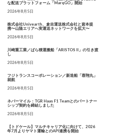
な配送プラットフォーム「MarqGO」開始
2026年8月5日
株式会社Univearth、倉吉運送株式会社と資本提
携〜山陰エリアへ実運送ネットワークを拡大〜
2026年8月5日
川崎重工業／ばら積運搬船「ARISTOS II」の引き渡
し
2026年8月5日
フジトランスコーポレーション／新造船「蓉翔丸」
就航
2026年8月5日
ネバーマイル：TGR Haas F1 Teamとのパートナー
シップ契約を締結しました
2026年8月5日
【トドケール】マルチキャリア化に向けて、2026
年7月よりヤマト運輸とのAPI連携を開始