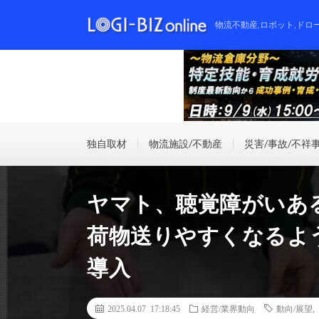
物流不動産,ロボット,ドロ
独自取材
物流施設/不動産
災害/事故/不祥
ヤマト、聴覚障がいあ
荷物送りやすくなるよ
導入
2025.04.07 17:18:45
経営/業界動向
動向/展望
,