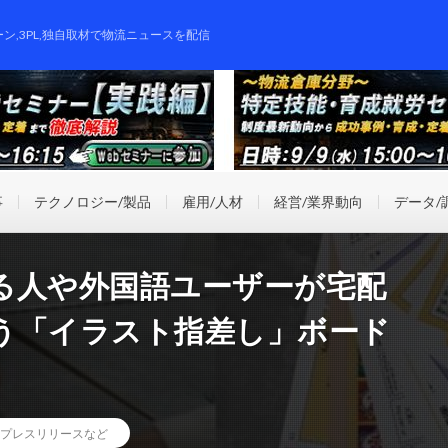
ーン,3PL,独自取材で物流ニュースを配信
事
テクノロジー/製品
雇用/人材
経営/業界動向
データ/
る人や外国語ユーザーが宅配
う「イラスト指差し」ボード
プレスリリースなど