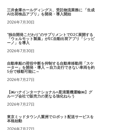
三井倉庫ホールディングス、受託物流業務に 「生成
AI出荷検品アプリ」を開発・導入開始
2026年7月30日
“独自開発こだわり”のサプリメントでD2C展開する
「ウェルモット製薬」がEC自動出荷アプリ「シッピ
ーノ」を導入
2026年7月30日
自動車船の荷役中断を抑制する自動車移動用「スケ
ーター」を開発・導入 ～自力走行できない車両を約
5分で移動可能に～
2026年7月27日
【㈱ハナインターナショナル×星清重機運輸㈱】グ
ループ会社で販売力の更なる強化ねらう
2026年7月27日
東京ミッドタウン八重洲でロボット配送サービスを
本格始動
2026年7月27日