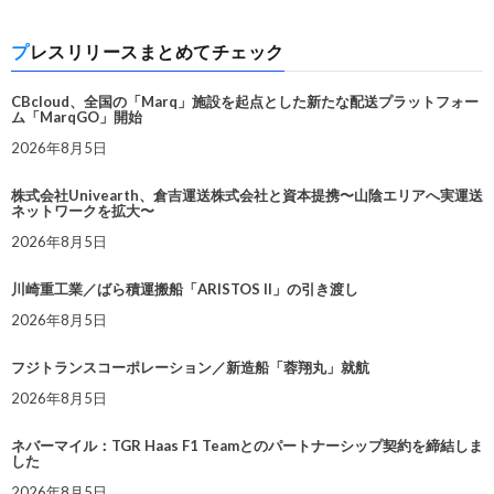
プレスリリースまとめてチェック
CBcloud、全国の「Marq」施設を起点とした新たな配送プラットフォー
ム「MarqGO」開始
2026年8月5日
株式会社Univearth、倉吉運送株式会社と資本提携〜山陰エリアへ実運送
ネットワークを拡大〜
2026年8月5日
川崎重工業／ばら積運搬船「ARISTOS II」の引き渡し
2026年8月5日
フジトランスコーポレーション／新造船「蓉翔丸」就航
2026年8月5日
ネバーマイル：TGR Haas F1 Teamとのパートナーシップ契約を締結しま
した
2026年8月5日