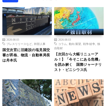
2026.08.03
2026.08.03
プレスリリースなど
,
幹部人事
コラム
,
動向/展望
,
戦争/紛争
,
独
自取材
国交次官に旧建設の塩見国交
【次回から大幅リニューア
審が昇格、物流・自動車局長
ル！】「今そこにある危機」
は舟本氏
を読み解く 国際ジャーナリ
スト・ビニシウス氏