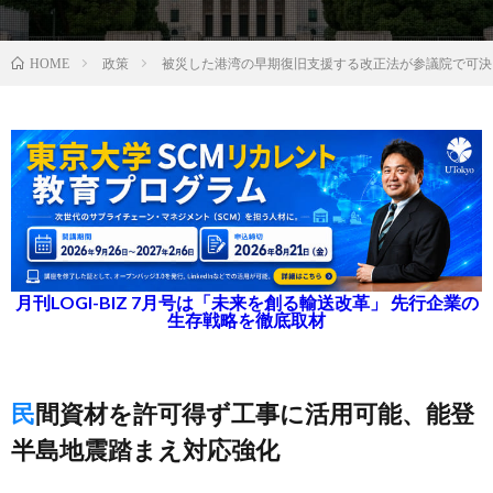
政策
被災した港湾の早期復旧支援する改正法が参議院で可決
HOME
月刊LOGI-BIZ 7月号は「未来を創る輸送改革」 先行企業の
生存戦略を徹底取材
民間資材を許可得ず工事に活用可能、能登
半島地震踏まえ対応強化