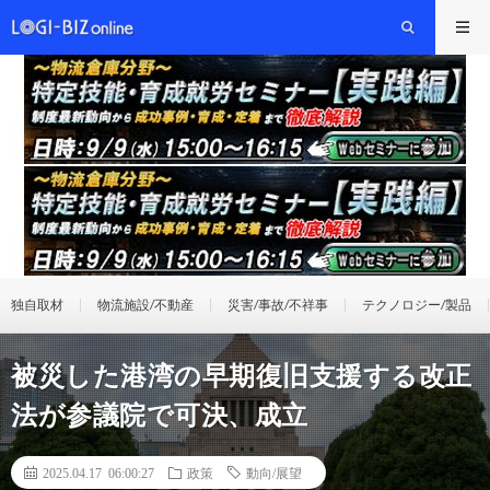
独自取材
物流施設/不動産
災害/事故/不祥事
テクノロジー/製品
被災した港湾の早期復旧支援する改正
法が参議院で可決、成立
2025.04.17 06:00:27
政策
動向/展望