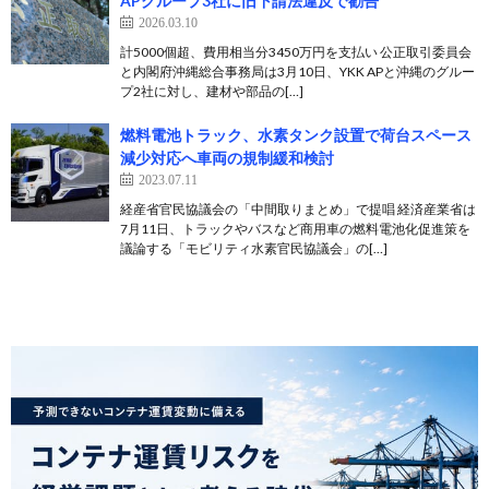
APグループ3社に旧下請法違反で勧告
2026.03.10
計5000個超、費用相当分3450万円を支払い 公正取引委員会
と内閣府沖縄総合事務局は3月10日、YKK APと沖縄のグルー
プ2社に対し、建材や部品の[…]
燃料電池トラック、水素タンク設置で荷台スペース
減少対応へ車両の規制緩和検討
2023.07.11
経産省官民協議会の「中間取りまとめ」で提唱 経済産業省は
7月11日、トラックやバスなど商用車の燃料電池化促進策を
議論する「モビリティ水素官民協議会」の[…]