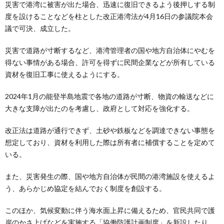
災害で港湾に被害が出た場合、迅速に復旧できるよう後押しする制
度を設けることなどを柱とした改正港湾法が4月16日の参議院本会
議で可決、成立した。
災害で道路が寸断するなど、港湾管理者の国や地方自治体にやむを
得ない事情がある場合、許可を得ずに民間企業などが所有している
資材を復旧工事に使えるようにする。
2024年1月の能登半島地震で各地の道路が寸断、物資の輸送などに
大きな支障が出たのを考慮し、政府として対応を強化する。
改正法は道路が通行できず、土砂や鉄板などを調達できない事態を
想定しており、資材を利用した際は所有者に補償することを定めて
いる。
また、災害発生の際、国や地方自治体が民間の港湾施設を使えるよ
う、あらかじめ協定を結んでおく制度を創設する。
このほか、気候変動に伴う海水面上昇に備えるため、官民共同で護
岸のかさ上げなどを実施する「協働防護計画制度」を新設したり、