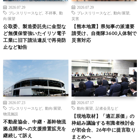
2026.07.29
2026.07.29
プレスリリースなど
,
不祥事
,
動
プレスリリースなど
,
動向/展望
,
向/展望
災害
公取委、製造委託先に金型な
【熊本地震】県知事の派遣要
ど無償保管強いたイリソ電子
請受け、自衛隊3600人体制で
工業に旧下請法違反で再発防
災害対応
止など勧告
2026.07.23
2026.07.17
プレスリリースなど
,
動向/展望
,
動向/展望
,
記者会見など
物流施設
【現地取材】「適正原価」の
不動産協会、中継・基幹物流
枠組み議論する有識者検討会
拠点開発への支援措置拡充を
が初会合、26年中に提言取り
継続して訴え
まとめへ