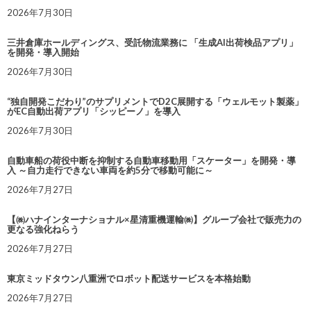
2026年7月30日
三井倉庫ホールディングス、受託物流業務に 「生成AI出荷検品アプリ」
を開発・導入開始
2026年7月30日
“独自開発こだわり”のサプリメントでD2C展開する「ウェルモット製薬」
がEC自動出荷アプリ「シッピーノ」を導入
2026年7月30日
自動車船の荷役中断を抑制する自動車移動用「スケーター」を開発・導
入 ～自力走行できない車両を約5分で移動可能に～
2026年7月27日
【㈱ハナインターナショナル×星清重機運輸㈱】グループ会社で販売力の
更なる強化ねらう
2026年7月27日
東京ミッドタウン八重洲でロボット配送サービスを本格始動
2026年7月27日