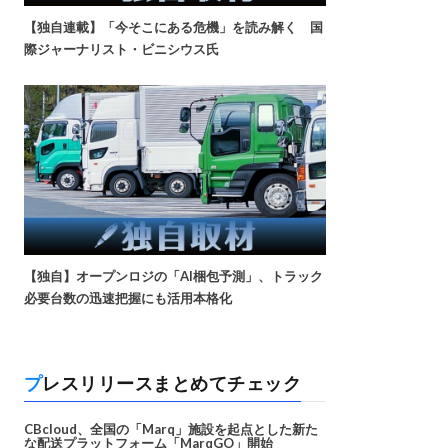
【独自連載】「今そこにある危機」を読み解く 国
際ジャーナリスト・ビニシウス氏
【独自】オープンロジの「AI梱包予測」、トラック
必要台数の迅速把握にも活用本格化
プレスリリースまとめてチェック
CBcloud、全国の「Marq」施設を起点とした新た
な配送プラットフォーム「MarqGO」開始