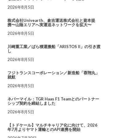
2026年8月5日
株式会社Univearth、倉吉運送株式会社と資本提
携〜山陰エリアへ実運送ネットワークを拡大〜
2026年8月5日
川崎重工業／ばら積運搬船「ARISTOS II」の引き渡
し
2026年8月5日
フジトランスコーポレーション／新造船「蓉翔丸」
就航
2026年8月5日
ネバーマイル：TGR Haas F1 Teamとのパートナー
シップ契約を締結しました
2026年8月5日
【トドケール】マルチキャリア化に向けて、2026
年7月よりヤマト運輸とのAPI連携を開始
2026年7月30日