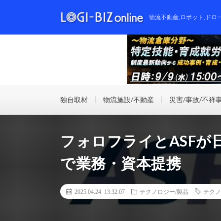
物流不動産,ロボット,ドロ
独自取材
物流施設/不動産
災害/事故/不祥
フォロフライとASFが
で業務・資本提携
2025.04.24 13:32:07
テクノロジー/製品
テクノ