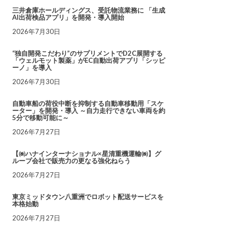
三井倉庫ホールディングス、受託物流業務に 「生成
AI出荷検品アプリ」を開発・導入開始
2026年7月30日
“独自開発こだわり”のサプリメントでD2C展開する
「ウェルモット製薬」がEC自動出荷アプリ「シッピ
ーノ」を導入
2026年7月30日
自動車船の荷役中断を抑制する自動車移動用「スケ
ーター」を開発・導入 ～自力走行できない車両を約
5分で移動可能に～
2026年7月27日
【㈱ハナインターナショナル×星清重機運輸㈱】グ
ループ会社で販売力の更なる強化ねらう
2026年7月27日
東京ミッドタウン八重洲でロボット配送サービスを
本格始動
2026年7月27日