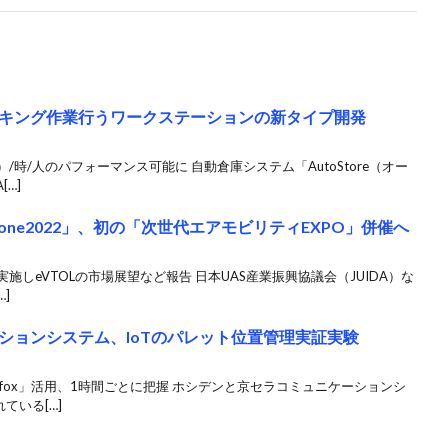
キング作業行うワークステーションの新タイプ開発
/時/人のパフォーマンス可能に 自動倉庫システム「AutoStore（オー
…]
rone2022」、初の「次世代エアモビリティEXPO」併催へ
施しeVTOLの市場展望など報告 日本UAS産業振興協議会（JUIDA）な
]
ションシステム、IoTのパレット位置管理実証実験
gfox」活用、1時間ごとに把握 ホシデンと京セラコミュニケーションシ
ている[…]