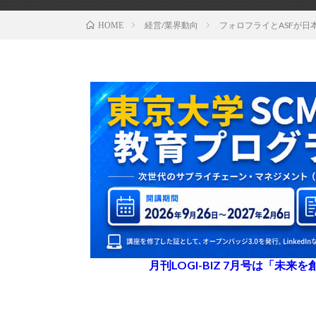
経営/業界動向
フォロフライとASFが日
HOME
月刊LOGI-BIZ 7月号は「未