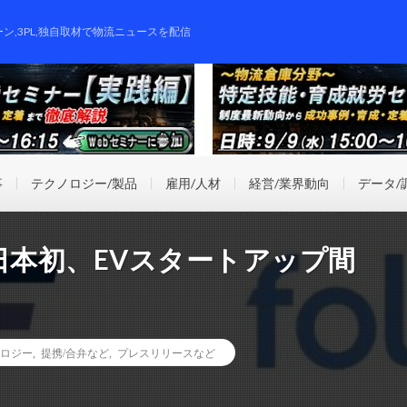
ーン,3PL,独自取材で物流ニュースを配信
事
テクノロジー/製品
雇用/人材
経営/業界動向
データ/
日本初、EVスタートアップ間
ロジー
,
提携/合弁など
,
プレスリリースなど