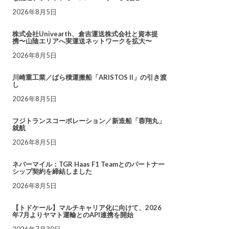
2026年8月5日
株式会社Univearth、倉吉運送株式会社と資本提
携〜山陰エリアへ実運送ネットワークを拡大〜
2026年8月5日
川崎重工業／ばら積運搬船「ARISTOS II」の引き渡
し
2026年8月5日
フジトランスコーポレーション／新造船「蓉翔丸」
就航
2026年8月5日
ネバーマイル：TGR Haas F1 Teamとのパートナー
シップ契約を締結しました
2026年8月5日
【トドケール】マルチキャリア化に向けて、2026
年7月よりヤマト運輸とのAPI連携を開始
2026年7月30日