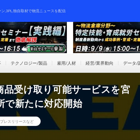
ーン,3PL,独自取材で物流ニュースを配信
事
テクノロジー/製品
雇用/人材
経営/業界動向
データ/
商品受け取り可能サービスを宮
所で新たに対応開始
プレスリリースなど