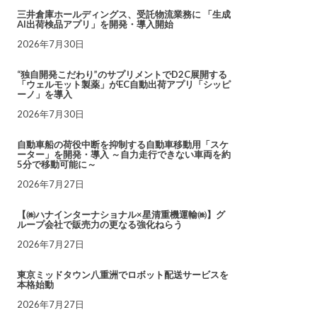
三井倉庫ホールディングス、受託物流業務に 「生成
AI出荷検品アプリ」を開発・導入開始
2026年7月30日
“独自開発こだわり”のサプリメントでD2C展開する
「ウェルモット製薬」がEC自動出荷アプリ「シッピ
ーノ」を導入
2026年7月30日
自動車船の荷役中断を抑制する自動車移動用「スケ
ーター」を開発・導入 ～自力走行できない車両を約
5分で移動可能に～
2026年7月27日
【㈱ハナインターナショナル×星清重機運輸㈱】グ
ループ会社で販売力の更なる強化ねらう
2026年7月27日
東京ミッドタウン八重洲でロボット配送サービスを
本格始動
2026年7月27日