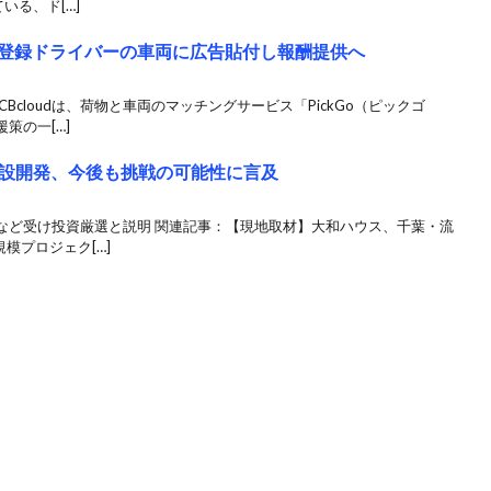
いる、ド[…]
ビス登録ドライバーの車両に広告貼付し報酬提供へ
Bcloudは、荷物と車両のマッチングサービス「PickGo（ピックゴ
策の一[…]
設開発、今後も挑戦の可能性に言及
など受け投資厳選と説明 関連記事：【現地取材】大和ハウス、千葉・流
模プロジェク[…]