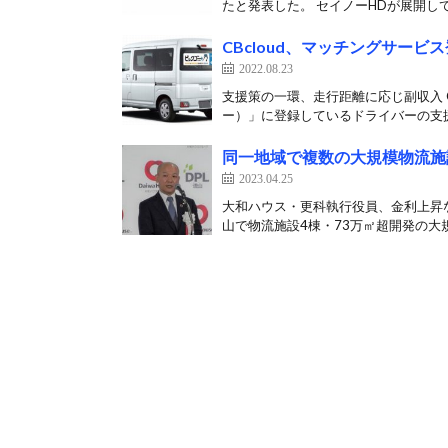
たと発表した。 セイノーHDが展開して
CBcloud、マッチングサー
2022.08.23
支援策の一環、走行距離に応じ副収入 C
ー）」に登録しているドライバーの支援
同一地域で複数の大規模物流施
2023.04.25
大和ハウス・更科執行役員、金利上昇
山で物流施設4棟・73万㎡超開発の大規