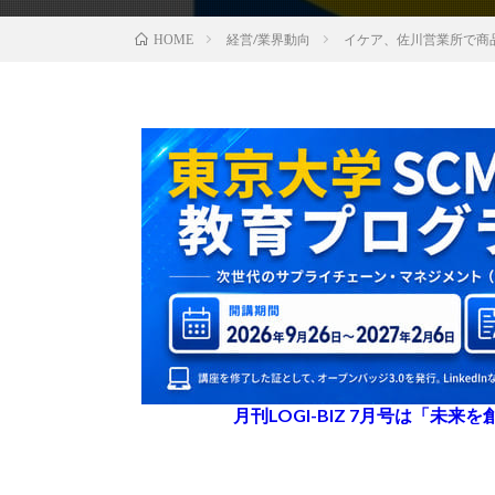
経営/業界動向
イケア、佐川営業所で商
HOME
月刊LOGI-BIZ 7月号は「未