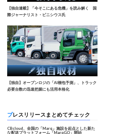
【独自連載】「今そこにある危機」を読み解く 国
際ジャーナリスト・ビニシウス氏
【独自】オープンロジの「AI梱包予測」、トラック
必要台数の迅速把握にも活用本格化
プレスリリースまとめてチェック
CBcloud、全国の「Marq」施設を起点とした新た
な配送プラットフォーム「MarqGO」開始