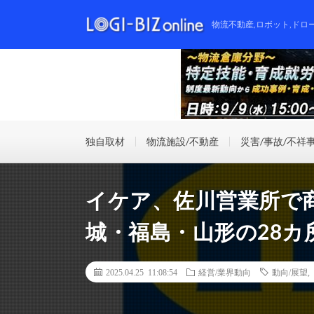
物流不動産,ロボット,ドロ
独自取材
物流施設/不動産
災害/事故/不祥
イケア、佐川営業所で
城・福島・山形の28カ
2025.04.25 11:08:54
経営/業界動向
動向/展望
,